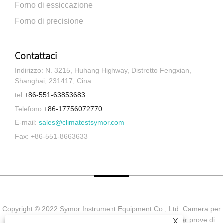
Forno di essiccazione
Forno di precisione
Contattaci
Indirizzo: N. 3215, Huhang Highway, Distretto Fengxian,
Shanghai, 231417, Cina
tel:
+86-551-63853683
Telefono:
+86-17756072770
E-mail:
sales@climatestsymor.com
Fax: +86-551-8663633
Copyright © 2022 Symor Instrument Equipment Co., Ltd. Camera per
prove ambientali, cabina elettronica a secco, camera per prove di
X