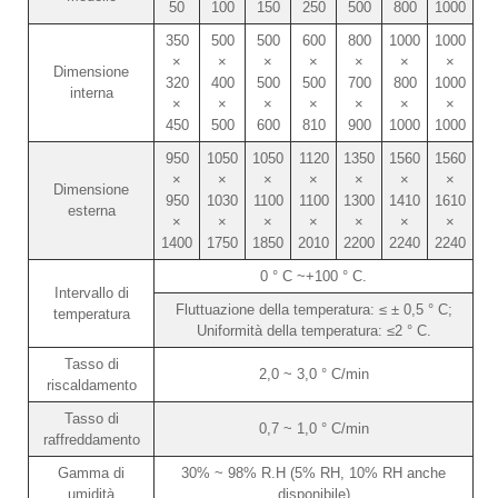
50
100
150
250
500
800
1000
350
500
500
600
800
1000
1000
×
×
×
×
×
×
×
Dimensione
320
400
500
500
700
800
1000
interna
×
×
×
×
×
×
×
450
500
600
810
900
1000
1000
950
1050
1050
1120
1350
1560
1560
×
×
×
×
×
×
×
Dimensione
950
1030
1100
1100
1300
1410
1610
esterna
×
×
×
×
×
×
×
1400
1750
1850
2010
2200
2240
2240
0 ° C ~+100 ° C.
Intervallo di
Fluttuazione della temperatura: ≤ ± 0,5 ° C;
temperatura
Uniformità della temperatura: ≤2 ° C.
Tasso di
2,0 ~ 3,0 ° C/min
riscaldamento
Tasso di
0,7 ~ 1,0 ° C/min
raffreddamento
Gamma di
30% ~ 98% R.H (5% RH, 10% RH anche
umidità
disponibile)