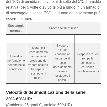
del 10% di umidità relativa o al di sotto del 5% di umidità
relativa) per 5 volte o 10 volte più a lungo in un armadio
di stoccaggio a secco ESD, la durata del pavimento può
essere recuperato.â
Stoccaggio
Processo di riflusso
normale
Il vapore
Durante il
acqueo
riscaldamento
continua ad
Il vapore acqueo
L'umidità
aumenta la
espandersi
rompe le
nell'ambiente
pressione del
sotto
confezioni,
penetra nelle
vapore acqueo,
riscaldamento,
causando
confezioni.
che separa lo
facendo
microfessurazioni.
stampo e la
esplodere i
resina.
pacchi.
Velocità di deumidificazione della serie
20%-60%UR:
(Ambiente 25 gradi C, umidità 60%UR)