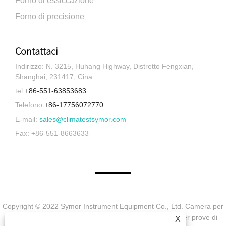
Forno di essiccazione
Forno di precisione
Contattaci
Indirizzo: N. 3215, Huhang Highway, Distretto Fengxian,
Shanghai, 231417, Cina
tel:
+86-551-63853683
Telefono:
+86-17756072770
E-mail:
sales@climatestsymor.com
Fax: +86-551-8663633
Copyright © 2022 Symor Instrument Equipment Co., Ltd. Camera per
prove ambientali, cabina elettronica a secco, camera per prove di
X