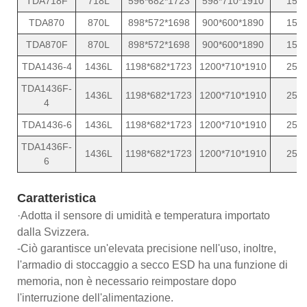
TDA718F
718L
596*682*1723
598*710*1910
15
TDA870
870L
898*572*1698
900*600*1890
15
TDA870F
870L
898*572*1698
900*600*1890
15
TDA1436-4
1436L
1198*682*1723
1200*710*1910
25
TDA1436F-
1436L
1198*682*1723
1200*710*1910
25
4
TDA1436-6
1436L
1198*682*1723
1200*710*1910
25
TDA1436F-
1436L
1198*682*1723
1200*710*1910
25
6
Caratteristica
·Adotta il sensore di umidità e temperatura importato
dalla Svizzera.
-Ciò garantisce un'elevata precisione nell'uso, inoltre,
l'armadio di stoccaggio a secco ESD ha una funzione di
memoria, non è necessario reimpostare dopo
l'interruzione dell'alimentazione.