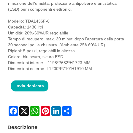
rimozione dell'umidità, protezione antipolvere e antistatica
(ESD) per i componenti elettronici.
Modello: TDA1436F-6
Capacità: 1436 litri
Umidità: 20%-60%UR regolabile
Tempo di recupero: max. 30 minuti dopo l'apertura della porta
30 secondi poi la chiusura. (Ambiente 25â 60% UR)
Ripiani: 5 pezzi, regolabili in altezza
Colore: blu scuro, sicuro ESD
Dimensioni interne: L1198*P682*H1723 MM
Dimensioni esterne: L1200*P710*H1910 MM
Invia richiesta
Facebook
X
WhatsApp
Pinterest
LinkedIn
Share
Descrizione