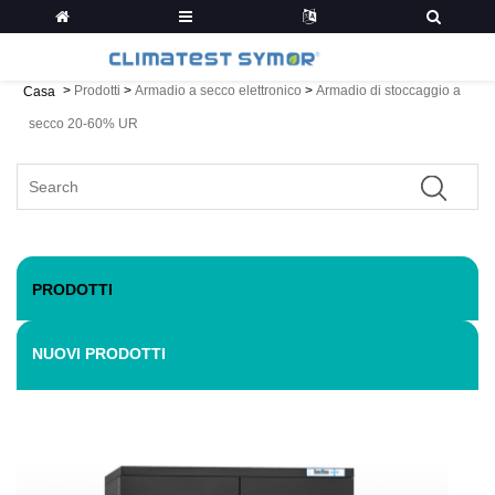
>
Prodotti
>
Armadio a secco elettronico
>
Armadio di stoccaggio a
Casa
secco 20-60% UR
PRODOTTI
NUOVI PRODOTTI