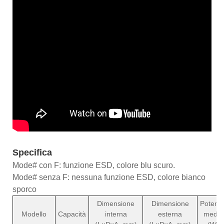
Specifica
Mode# con F: funzione ESD, colore blu scuro.
Mode# senza F: nessuna funzione ESD, colore bianco
sporco
Dimensione
Dimensione
Potenz
Modello
Capacità
interna
esterna
media