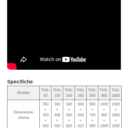
Specifiche
THS-
THS-
THS-
THS-
THS-
THS-
THS-
Modello
50
100
150
250
500
800
1000
350
500
500
600
800
1000
1000
×
×
×
×
×
×
×
Dimensione
320
400
500
500
700
800
1000
interna
×
×
×
×
×
×
×
450
500
600
810
900
1000
1000