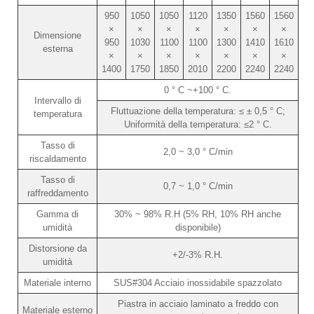
950
1050
1050
1120
1350
1560
1560
×
×
×
×
×
×
×
Dimensione
950
1030
1100
1100
1300
1410
1610
esterna
×
×
×
×
×
×
×
1400
1750
1850
2010
2200
2240
2240
0 ° C ~+100 ° C.
Intervallo di
Fluttuazione della temperatura: ≤ ± 0,5 ° C;
temperatura
Uniformità della temperatura: ≤2 ° C.
Tasso di
2,0 ~ 3,0 ° C/min
riscaldamento
Tasso di
0,7 ~ 1,0 ° C/min
raffreddamento
Gamma di
30% ~ 98% R.H (5% RH, 10% RH anche
umidità
disponibile)
Distorsione da
+2/-3% R.H.
umidità
Materiale interno
SUS#304 Acciaio inossidabile spazzolato
Piastra in acciaio laminato a freddo con
Materiale esterno