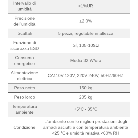
Intervallo di
<1%UR
umidità
Precisione
±2,0%
dell'umidità
Scaffali
5 pezzi, regolabile in altezza
Funzione di
SÌ, 105-109Ω
sicurezza ESD
Consumo
Media 32 W/ora
energetico
Alimentazione
CA110V-120V, 220V-240V, 50HZ/60HZ
elettrica
Peso netto
150 kg
Peso lordo
205 kg
Temperatura
+5°C~ 35°C
ambiente
L'ambiente con le migliori prestazioni degli
Condizione
armadi asciutti è con temperatura ambiente
<25 ℃ e umidità relativa <60% RH