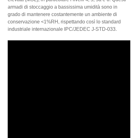
armadi di stoccaggio a bassissima umidità sono in
grado di mantenere costantemente un ambiente di
conservazione <1%RH, rispettando così lo standard
industriale internazionale IPC/JEDEC J-STD-033.