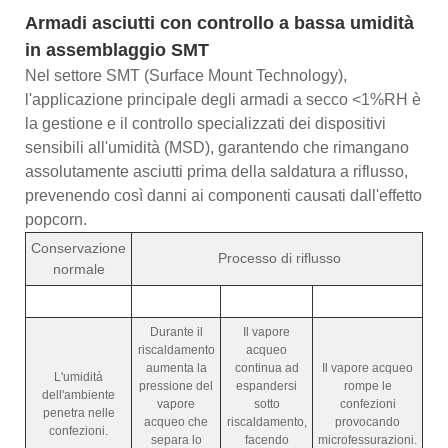
Armadi asciutti con controllo a bassa umidità
in assemblaggio SMT
Nel settore SMT (Surface Mount Technology),
l'applicazione principale degli armadi a secco <1%RH è
la gestione e il controllo specializzati dei dispositivi
sensibili all'umidità (MSD), garantendo che rimangano
assolutamente asciutti prima della saldatura a riflusso,
prevenendo così danni ai componenti causati dall'effetto
popcorn.
Conservazione
Processo di riflusso
normale
Durante il
Il vapore
riscaldamento
acqueo
aumenta la
continua ad
Il vapore acqueo
L'umidità
pressione del
espandersi
rompe le
dell'ambiente
vapore
sotto
confezioni
penetra nelle
acqueo che
riscaldamento,
provocando
confezioni.
separa lo
facendo
microfessurazioni.