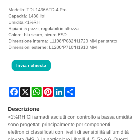
Modello: TDU1436AFD-4 Pro
Capacità: 1436 litri
Umidità:<1%RH
Ripiani: 5 pezzi, regolabili in altezza
Colore: blu scuro, sicuro ESD
Dimensione interna: L1198*P682*H1723 MM per strato
Dimensioni esterne: L1200*P710*H1910 MM
Invia richiesta
Facebook
X
WhatsApp
Pinterest
LinkedIn
Share
Descrizione
<1%RH Gli armadi asciutti con controllo a bassa umidità
sono progettati principalmente per componenti
elettronici classificati con livelli di sensibilità all'umidità
elevata (MSL), in particolare i livelli 4, 5, 5a e 6. Questi