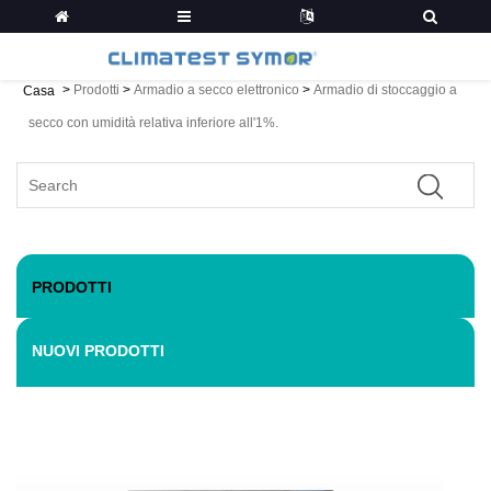
>
Prodotti
>
Armadio a secco elettronico
>
Armadio di stoccaggio a
Casa
secco con umidità relativa inferiore all'1%.
PRODOTTI
NUOVI PRODOTTI