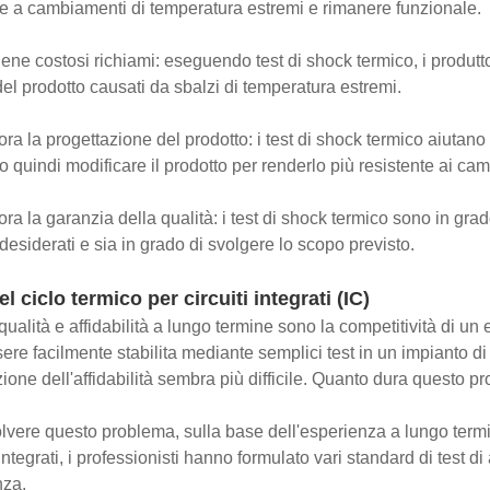
re a cambiamenti di temperatura estremi e rimanere funzionale.
iene costosi richiami: eseguendo test di shock termico, i produtt
del prodotto causati da sbalzi di temperatura estremi.
ora la progettazione del prodotto: i test di shock termico aiutano i 
 quindi modificare il prodotto per renderlo più resistente ai ca
ora la garanzia della qualità: i test di shock termico sono in grad
 desiderati e sia in grado di svolgere lo scopo previsto.
el ciclo termico per circuiti integrati (IC)
ualità e affidabilità a lungo termine sono la competitività di un 
ere facilmente stabilita mediante semplici test in un impianto di 
ione dell'affidabilità sembra più difficile. Quanto dura questo pro
olvere questo problema, sulla base dell'esperienza a lungo termi
 integrati, i professionisti hanno formulato vari standard di test di 
nza.