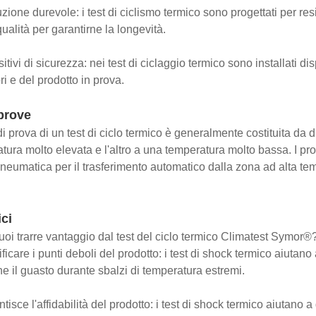
zione durevole: i test di ciclismo termico sono progettati per resi
qualità per garantirne la longevità.
itivi di sicurezza: nei test di ciclaggio termico sono installati di
ri e del prodotto in prova.
prove
di prova di un test di ciclo termico è generalmente costituita d
tura molto elevata e l'altro a una temperatura molto bassa. I pro
neumatica per il trasferimento automatico dalla zona ad alta te
ci
oi trarre vantaggio dal test del ciclo termico Climatest Symor®?
ificare i punti deboli del prodotto: i test di shock termico aiutan
e il guasto durante sbalzi di temperatura estremi.
tisce l'affidabilità del prodotto: i test di shock termico aiutano a