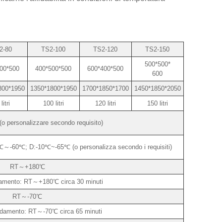
2-80
TS2-100
TS2-120
TS2-150
500*500*
00*500
400*500*500
600*400*500
600
800*1950
1350*1800*1950
1700*1850*1700
1450*1850*2050
litri
100 litri
120 litri
150 litri
personalizzare secondo requisito)
60℃; D:-10℃~-65℃ (o personalizza secondo i requisiti)
RT～+180℃
damento: RT～+180℃ circa 30 minuti
RT～-70℃
ddamento: RT～-70℃ circa 65 minuti