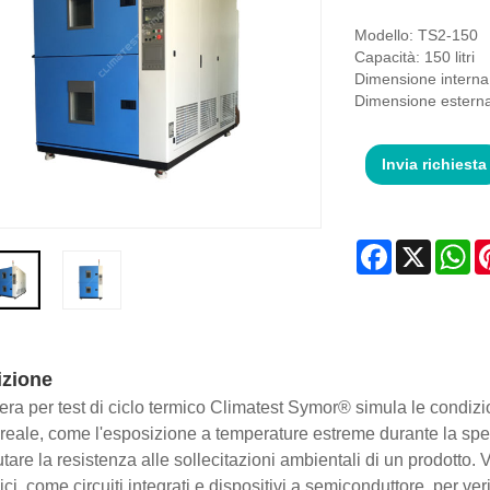
Modello: TS2-150
Capacità: 150 litri
Dimensione intern
Dimensione estern
Invia richiesta
Facebook
X
Wh
izione
ra per test di ciclo termico Climatest Symor® simula le condizi
eale, come l'esposizione a temperature estreme durante la spediz
utare la resistenza alle sollecitazioni ambientali di un prodotto.
ici, come circuiti integrati e dispositivi a semiconduttore, per ver