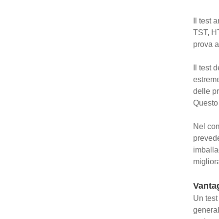
Il test
TST, HT
prova a
Il test 
estreme
delle pr
Questo t
Nel com
preveder
imballa
miglior
Vanta
Un test
general