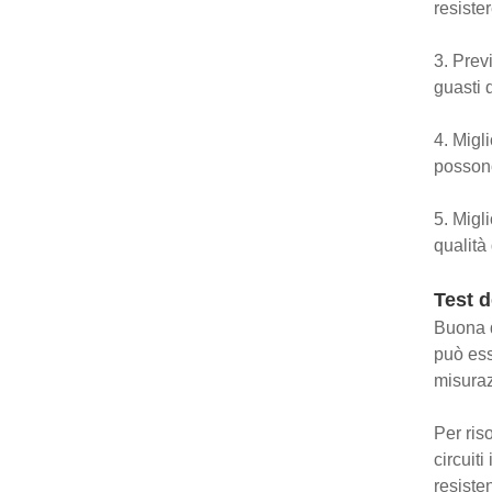
resiste
3. Prev
guasti 
4. Migli
possono
5. Migli
qualità
Test d
Buona q
può ess
misuraz
Per ris
circuiti
resiste