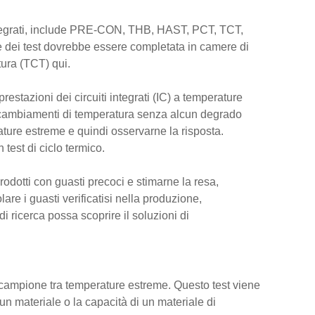
ti integrati, include PRE-CON, THB, HAST, PCT, TCT,
rte dei test dovrebbe essere completata in camere di
tura (TCT) qui.
prestazioni dei circuiti integrati (IC) a temperature
ai cambiamenti di temperatura senza alcun degrado
perature estreme e quindi osservarne la risposta.
 test di ciclo termico.
prodotti con guasti precoci e stimarne la resa,
are i guasti verificatisi nella produzione,
di ricerca possa scoprire il soluzioni di
n campione tra temperature estreme. Questo test viene
un materiale o la capacità di un materiale di