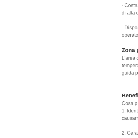
- Costru
di alta 
- Dispos
operato
Zona 
L'area 
tempera
guida p
Benefi
Cosa pu
1. Ident
causarn
2. Garan