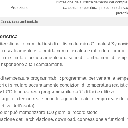
Protezione da surriscaldamento del compres
Protezione
da sovratemperatura, protezione da so
protez
Condizione ambientale
eristica
tteristiche comuni del test di ciclismo termico Climatest Symor®
di riscaldamento e raffreddamento: riscalda e raffredda i prodott
ori di simulare accuratamente una serie di cambiamenti di temper
i rispondono a tali cambiamenti.
li di temperatura programmabili: programmati per variare la tempe
ori di simulare accuratamente condizioni di temperatura realistic
y LCD touch-screen programmabile da 7” di facile utilizzo
raggio in tempo reale (monitoraggio dei dati in tempo reale del c
fettivo dell'uscita)
troller può memorizzare 100 giorni di record storici
razione dati, archiviazione, download, connessione a funzioni i