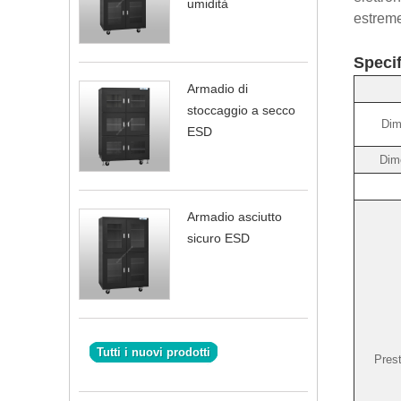
umidità
estreme
Specif
Armadio di
stoccaggio a secco
Dim
ESD
Dim
Armadio asciutto
sicuro ESD
Tutti i nuovi prodotti
Pres