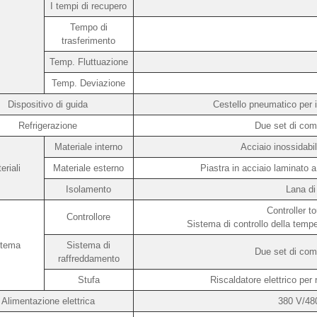
I tempi di recupero
Tempo di
trasferimento
Temp. Fluttuazione
Temp. Deviazione
Dispositivo di guida
Cestello pneumatico per i
Refrigerazione
Due set di comp
Materiale interno
Acciaio inossidab
eriali
Materiale esterno
Piastra in acciaio laminato a
Isolamento
Lana di
Controller 
Controllore
Sistema di controllo della tem
stema
Sistema di
Due set di comp
raffreddamento
Stufa
Riscaldatore elettrico per 
Alimentazione elettrica
380 V/480