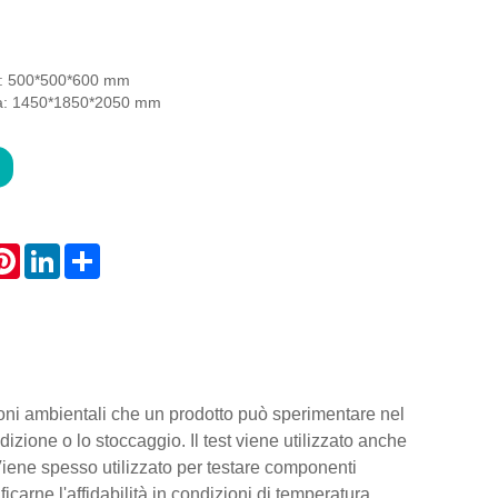
a: 500*500*600 mm
a: 1450*1850*2050 mm
atsApp
Pinterest
LinkedIn
Share
oni ambientali che un prodotto può sperimentare nel
ione o lo stoccaggio. Il test viene utilizzato anche
 Viene spesso utilizzato per testare componenti
ificarne l'affidabilità in condizioni di temperatura