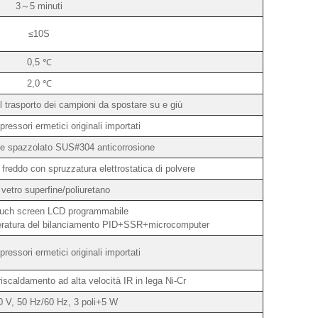
3～5 minuti
≤10S
0,5 ℃
2,0 ℃
l trasporto dei campioni da spostare su e giù
ressori ermetici originali importati
ile spazzolato SUS#304 anticorrosione
 freddo con spruzzatura elettrostatica di polvere
 vetro superfine/poliuretano
touch screen LCD programmabile
peratura del bilanciamento PID+SSR+microcomputer
ressori ermetici originali importati
riscaldamento ad alta velocità IR in lega Ni-Cr
 V, 50 Hz/60 Hz, 3 poli+5 W