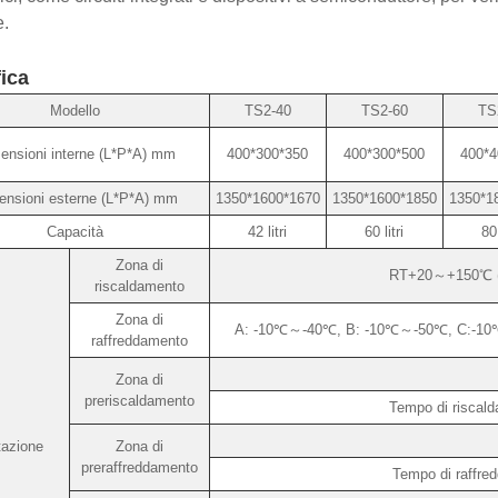
.
ica
Modello
TS2-40
TS2-60
TS
ensioni interne (L*P*A) mm
400*300*350
400*300*500
400*4
ensioni esterne (L*P*A) mm
1350*1600*1670
1350*1600*1850
1350*1
Capacità
42 litri
60 litri
80 
Zona di
RT+20～+150℃ (o 
riscaldamento
Zona di
A: -10℃～-40℃, B: -10℃～-50℃, C:-10℃～-
raffreddamento
Zona di
preriscaldamento
Tempo di riscal
tazione
Zona di
preraffreddamento
Tempo di raffre