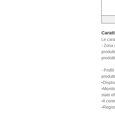
Caratt
Le cara
- Zona 
produtt
prodott
- Profi
produtt
•Displa
•Monito
stato ef
•Il con
•Regist