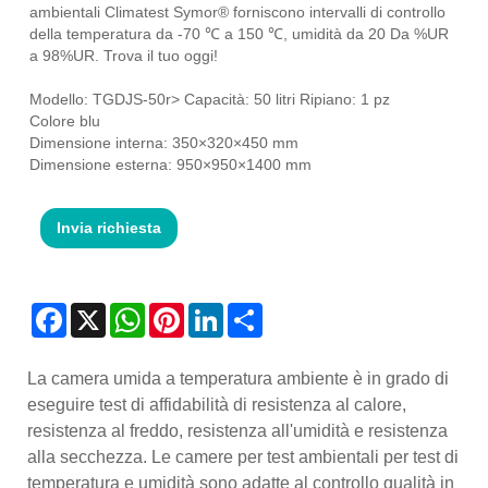
ambientali Climatest Symor® forniscono intervalli di controllo
della temperatura da -70 ℃ a 150 ℃, umidità da 20 Da %UR
a 98%UR. Trova il tuo oggi!
Modello: TGDJS-50
r> Capacità: 50 litri Ripiano: 1 pz
Colore blu
Dimensione interna: 350×320×450 mm
Dimensione esterna: 950×950×1400 mm
Invia richiesta
Facebook
X
WhatsApp
Pinterest
LinkedIn
Share
La camera umida a temperatura ambiente è in grado di
eseguire test di affidabilità di resistenza al calore,
resistenza al freddo, resistenza all'umidità e resistenza
alla secchezza. Le camere per test ambientali per test di
temperatura e umidità sono adatte al controllo qualità in