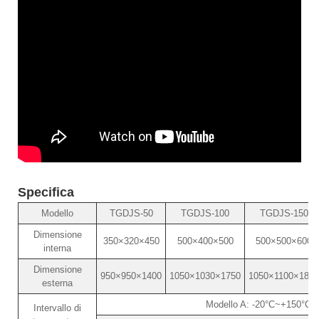
Specifica
Modello
TGDJS-50
TGDJS-100
TGDJS-150
Dimensione
350×320×450
500×400×500
500×500×600
interna
Dimensione
950×950×1400
1050×1030×1750
1050×1100×1850
esterna
Modello A: -20°C~+150°C 
Intervallo di