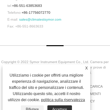
tel:
+86-551-63853683
Telefono:
+86-17756072770
E-mail:
sales@climatestsymor.com
Fax: +86-551-8663633
Copyright © 2022 Symor Instrument Equipment Co., Ltd. Camera per
prove ambientali, cabina elettronica a secco, camera per prove di
X
invecchiamento accelerato Tutti i diritti riservati.
Utilizziamo i cookie per offrirti una migliore
esperienza di navigazione, analizzare il
CASA
CHI SIAMO
PRODOTTI
NOTIZIA
SCARICA
traffico del sito e personalizzare i contenuti.
Utilizzando questo sito, accetti il ​​nostro
INVIA RICHIESTA
CONTATTACI
COLLEGAMENTI
utilizzo dei cookie.
politica sulla riservatezza
SITEMAP
RSS
XML
PRIVACY POLICY
Rifiutare
Accettare