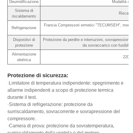
Deumidificazione
Modalità di 
Sistema di
Riscalda
riscaldamento
Francia Compressori ermetici "TECUMSEH", modalit
Refrigerazione
Dispositivi di
Protezione da perdite e interruzioni, sovrapression
protezione
da sovraccarico con fusibile
Alimentazione
220V
elettrica
Protezione di sicurezza:
·Limitatore di temperatura indipendente: spegnimento e
allarme indipendenti a scopo di protezione termica
durante il test.
·Sistema di refrigerazione: protezione da
surriscaldamento, sovracorrente e sovrapressione del
compressore.
·Camera di prova: protezione da sovratemperatura,
surriscaldamento della ventola e del motore,