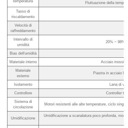
temperatura
Fluttuazione della temper
Tasso di
riscaldamento
Velocità di
raffreddamento
Intervallo di
20% ~ 98% R
umidità
Bias dell'umidità
Materiale interno
Acciaio inossid
Materiale
Piastra in acciaio la
esterno
Isolamento
Lana di vet
Controllore
Controller t
Sistema di
Motori resistenti alle alte temperature, ciclo singol
circolazione
Umidificazione a scanalatura poco profonda, modali
Umidificazione