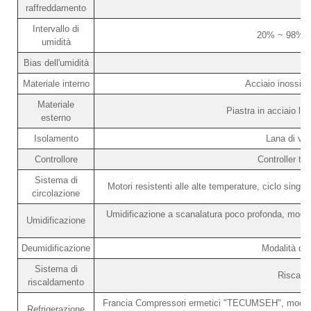
raffreddamento
Intervallo di
20% ~ 98% R
umidità
Bias dell'umidità
Materiale interno
Acciaio inossid
Materiale
Piastra in acciaio la
esterno
Isolamento
Lana di vet
Controllore
Controller t
Sistema di
Motori resistenti alle alte temperature, ciclo singol
circolazione
Umidificazione a scanalatura poco profonda, modali
Umidificazione
Deumidificazione
Modalità di 
Sistema di
Riscalda
riscaldamento
Francia Compressori ermetici "TECUMSEH", modalit
Refrigerazione