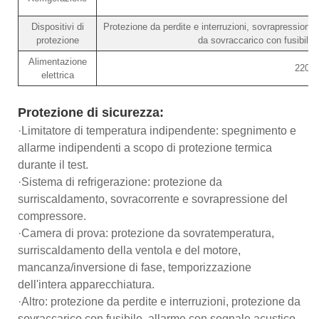
Dispositivi di
Protezione da perdite e interruzioni, sovrapression
protezione
da sovraccarico con fusibile
Alimentazione
220V
elettrica
Protezione di sicurezza:
·Limitatore di temperatura indipendente: spegnimento e
allarme indipendenti a scopo di protezione termica
durante il test.
·Sistema di refrigerazione: protezione da
surriscaldamento, sovracorrente e sovrapressione del
compressore.
·Camera di prova: protezione da sovratemperatura,
surriscaldamento della ventola e del motore,
mancanza/inversione di fase, temporizzazione
dell'intera apparecchiatura.
·Altro: protezione da perdite e interruzioni, protezione da
sovraccarico con fusibile, allarme con segnale acustico,