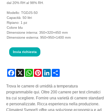
dal 20% RH al 98% RH.
Modello: TGDJS-50
Capacità: 50 litri
Ripiano: 1 pz
Colore blu
Dimensione interna: 350×320×450 mm
Dimensione esterna: 950×950×1400 mm
Invia richiesta
Facebook
X
WhatsApp
Pinterest
LinkedIn
Share
Trova le camere di umidità a temperatura
programmabile qui. Oltre 200 camere per test climatici
tra cui scegliere. Fornire una varietà di camere standard
e personalizzate. Ricca esperienza nella produzione.
Climatest Symor® offre una soluzione economica e ad