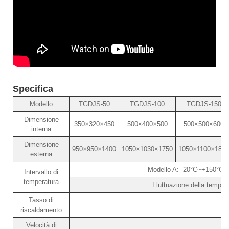
Specifica
Modello
TGDJS-50
TGDJS-100
TGDJS-150
Dimensione
350×320×450
500×400×500
500×500×600
interna
Dimensione
950×950×1400
1050×1030×1750
1050×1100×1850
esterna
Modello A: -20°C~+150°C 
Intervallo di
temperatura
Fluttuazione della temper
Tasso di
riscaldamento
Velocità di