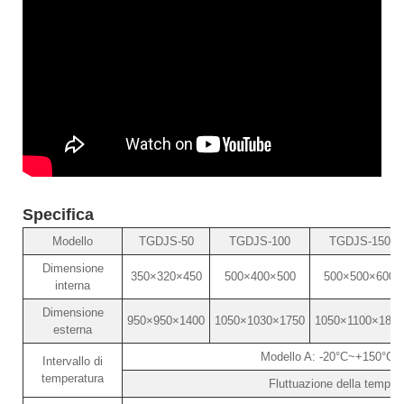
Specifica
Modello
TGDJS-50
TGDJS-100
TGDJS-150
Dimensione
350×320×450
500×400×500
500×500×600
interna
Dimensione
950×950×1400
1050×1030×1750
1050×1100×1850
esterna
Modello A: -20°C~+150°C 
Intervallo di
temperatura
Fluttuazione della temper