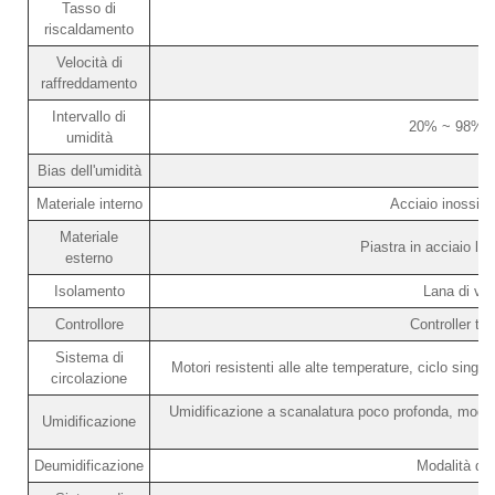
Tasso di
riscaldamento
Velocità di
raffreddamento
Intervallo di
20% ~ 98% R
umidità
Bias dell'umidità
Materiale interno
Acciaio inossid
Materiale
Piastra in acciaio la
esterno
Isolamento
Lana di vet
Controllore
Controller t
Sistema di
Motori resistenti alle alte temperature, ciclo singol
circolazione
Umidificazione a scanalatura poco profonda, modali
Umidificazione
Deumidificazione
Modalità di 