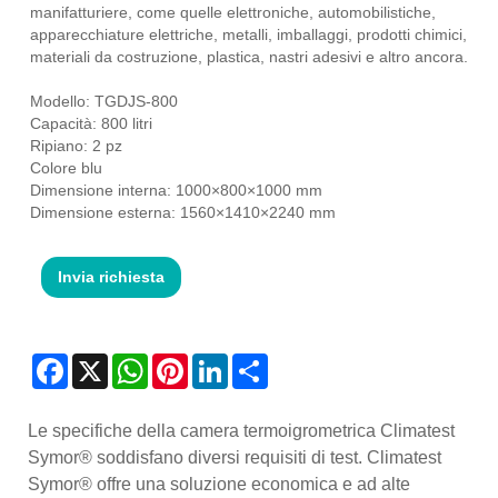
manifatturiere, come quelle elettroniche, automobilistiche,
apparecchiature elettriche, metalli, imballaggi, prodotti chimici,
materiali da costruzione, plastica, nastri adesivi e altro ancora.
Modello: TGDJS-800
Capacità: 800 litri
Ripiano: 2 pz
Colore blu
Dimensione interna: 1000×800×1000 mm
Dimensione esterna: 1560×1410×2240 mm
Invia richiesta
Facebook
X
WhatsApp
Pinterest
LinkedIn
Share
Le specifiche della camera termoigrometrica Climatest
Symor® soddisfano diversi requisiti di test. Climatest
Symor® offre una soluzione economica e ad alte