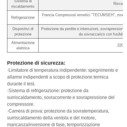
Sistema di
Riscalda
riscaldamento
Francia Compressori ermetici "TECUMSEH", modalit
Refrigerazione
Dispositivi di
Protezione da perdite e interruzioni, sovrapression
protezione
da sovraccarico con fusibile
Alimentazione
220V
elettrica
Protezione di sicurezza:
·Limitatore di temperatura indipendente: spegnimento e
allarme indipendenti a scopo di protezione termica
durante il test.
·Sistema di refrigerazione: protezione da
surriscaldamento, sovracorrente e sovrapressione del
compressore.
·Camera di prova: protezione da sovratemperatura,
surriscaldamento della ventola e del motore,
mancanza/inversione di fase, temporizzazione