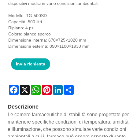
dispositivi medici in varie condizioni ambientali.
Modello: TG-500SD
Capacità: 500 litri
Ripiano: 4 pz
Colore: bianco sporco
Dimensione interna: 670×725×1020 mm
Dimensione esterna: 850×1100×1930 mm
Invia richiesta
Facebook
X
WhatsApp
Pinterest
LinkedIn
Share
Descrizione
Le camere farmaceutiche di stabilità sono progettate per
mantenere specifiche condizioni di temperatura, umidità
e illuminazione, che possono simulare varie condizioni
ambientali a cui il farmaco può essere esposto durante