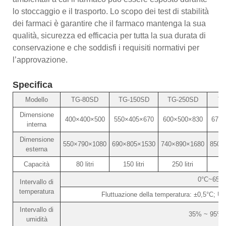
lo stoccaggio e il trasporto. Lo scopo dei test di stabilità
dei farmaci è garantire che il farmaco mantenga la sua
qualità, sicurezza ed efficacia per tutta la sua durata di
conservazione e che soddisfi i requisiti normativi per
l’approvazione.
Specifica
Modello
TG-80SD
TG-150SD
TG-250SD
TG
Dimensione
400×400×500
550×405×670
600×500×830
670×
interna
Dimensione
550×790×1080
690×805×1530
740×890×1680
850×
esterna
Capacità
80 litri
150 litri
250 litri
5
0°C~65°
Intervallo di
temperatura
Fluttuazione della temperatura: ±0,5°C; Un
Intervallo di
35% ~ 95% 
umidità