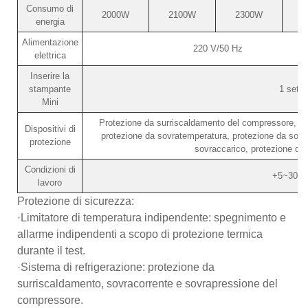
Consumo di
2000W
2100W
2300W
energia
Alimentazione
220 V/50 Hz
elettrica
Inserire la
stampante
1 set
Mini
Protezione da surriscaldamento del compressore, pro
Dispositivi di
protezione da sovratemperatura, protezione da sovr
protezione
sovraccarico, protezione d
Condizioni di
+5~30℃
lavoro
Protezione di sicurezza:
·Limitatore di temperatura indipendente: spegnimento e
allarme indipendenti a scopo di protezione termica
durante il test.
·Sistema di refrigerazione: protezione da
surriscaldamento, sovracorrente e sovrapressione del
compressore.