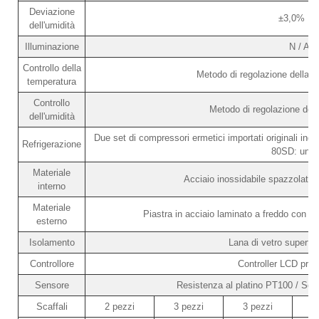
Deviazione
±3,0% U
dell'umidità
Illuminazione
N / A
Controllo della
Metodo di regolazione della t
temperatura
Controllo
Metodo di regolazione dell'
dell'umidità
Due set di compressori ermetici importati originali i
Refrigerazione
80SD: un s
Materiale
Acciaio inossidabile spazzolato
interno
Materiale
Piastra in acciaio laminato a freddo con sp
esterno
Isolamento
Lana di vetro superfin
Controllore
Controller LCD pro
Sensore
Resistenza al platino PT100 / Sens
Scaffali
2 pezzi
3 pezzi
3 pezzi