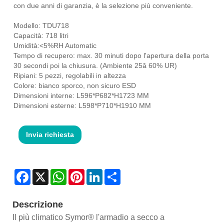
con due anni di garanzia, è la selezione più conveniente.
Modello: TDU718
Capacità: 718 litri
Umidità:<5%RH Automatic
Tempo di recupero: max. 30 minuti dopo l'apertura della porta
30 secondi poi la chiusura. (Ambiente 25â 60% UR)
Ripiani: 5 pezzi, regolabili in altezza
Colore: bianco sporco, non sicuro ESD
Dimensioni interne: L596*P682*H1723 MM
Dimensioni esterne: L598*P710*H1910 MM
Invia richiesta
Facebook
X
WhatsApp
Pinterest
LinkedIn
Share
Descrizione
Il più climatico Symor® l'armadio a secco a