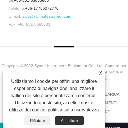
tel:
+86-551-63853683
Telefono:
+86-17756072770
E-mail:
sales@climatestsymor.com
Fax: +86-551-8663633
Copyright © 2022 Symor Instrument Equipment Co., Ltd. Camera per
prove ambientali, cabina elettronica a secco, camera per prove di
X
invecchiamento accelerato Tutti i diritti riservati.
Utilizziamo i cookie per offrirti una migliore
esperienza di navigazione, analizzare il
CASA
CHI SIAMO
PRODOTTI
NOTIZIA
SCARICA
traffico del sito e personalizzare i contenuti.
Utilizzando questo sito, accetti il ​​nostro
INVIA RICHIESTA
CONTATTACI
COLLEGAMENTI
utilizzo dei cookie.
politica sulla riservatezza
SITEMAP
RSS
XML
PRIVACY POLICY
Rifiutare
Accettare