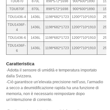
TDU870
870L
898*572*1698
900*600*1890
15
TDU870F
870L
898*572*1698
900*600*1890
15
TDU1436-4
1436L
1198*682*1723
1200*710*1910
25
TDU1436F-
1436L
1198*682*1723
1200*710*1910
25
4
TDU1436-6
1436L
1198*682*1723
1200*710*1910
25
TDU1436F-
1436L
1198*682*1723
1200*710*1910
25
6
Caratteristica
·Adotta il sensore di umidità e temperatura importato
dalla Svizzera.
-Ciò garantisce un'elevata precisione nell'uso, l'armadio
a secco a deumidificazione rapida ha una funzione di
memoria, non è necessario reimpostare dopo
un'interruzione di corrente.