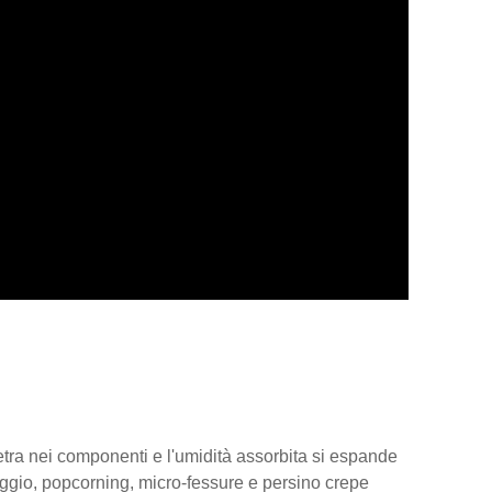
etra nei componenti e l'umidità assorbita si espande
aggio, popcorning, micro-fessure e persino crepe