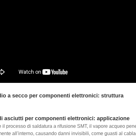
o a secco per componenti elettronici: struttura
 asciutti per componenti elettronici: applicazione
 il processo di saldatura a rifusione SMT, il vapore acqueo pen
ente all'interno, causando danni invisibili, come guasti al cabl