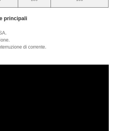
 principali
SA.
ione.
erruzione di corrente.