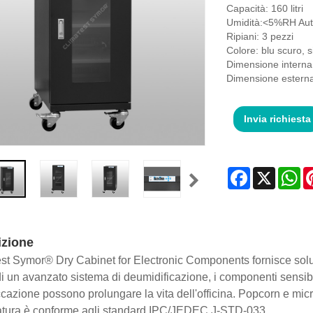
Capacità: 160 litri
Umidità:<5%RH Aut
Ripiani: 3 pezzi
Colore: blu scuro, 
Dimensione intern
Dimensione ester
Invia richiesta
Facebook
X
Wh
izione
st Symor® Dry Cabinet for Electronic Components fornisce soluz
di un avanzato sistema di deumidificazione, i componenti sensib
ccazione possono prolungare la vita dell'officina. Popcorn e mi
atura è conforme agli standard IPC/JEDEC J-STD-033.