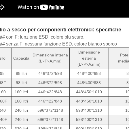
o a secco per componenti elettronici: specifiche
à# con F: funzione ESD, colore blu scuro.
à# senza F: nessuna funzione ESD, colore bianco sporco
Dimensione
Dimensione interna
Pote
llo
Capacità
esterna
(L×P×A,mm)
media
(L×P×A,mm)
98
98 litri
446*372*598
448*400*688
8
98F
98 litri
446*372*598
448*400*688
8
160
160 litri
446*422*848
448*450*1010
1
60F
160 litri
446*422*848
448*450*1010
1
240
240 litri
596*372*1148
598*400*1310
1
40F
240 litri
596*372*1148
598*400*1310
1
320
320 litri
898*422*848
900*450*1010
1