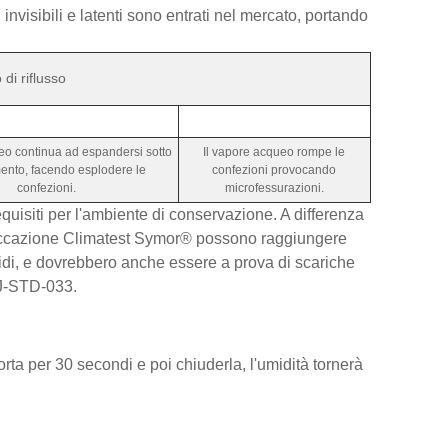
 invisibili e latenti sono entrati nel mercato, portando
di riflusso
eo continua ad espandersi sotto
Il vapore acqueo rompe le
ento, facendo esplodere le
confezioni provocando
confezioni.
microfessurazioni.
quisiti per l'ambiente di conservazione. A differenza
essiccazione Climatest Symor® possono raggiungere
pidi, e dovrebbero anche essere a prova di scariche
 J-STD-033.
ta per 30 secondi e poi chiuderla, l'umidità tornerà