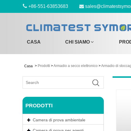
+86-551-63853683
sales@climatestsymo
CASA
CHI SIAMO
PRO
>
Prodotti
>
Armadio a secco elettronico
>
Armadio di stoccagg
Casa
PRODOTTI
Camera di prova ambientale
Camera di prova per agenti