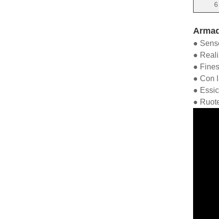
6
Armadi
● Senso
● Reali
● Fines
● Con l
● Essicc
● Ruote