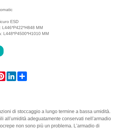
omatic
sicuro ESD
a: L446*P422*H848 MM
na: L448*P4500*H1010 MM
atsApp
Pinterest
LinkedIn
Share
ioni di stoccaggio a lungo termine a bassa umidità.
ili all'umidità adeguatamente conservati nell'armadio
crocrepe non sono più un problema. L'armadio di