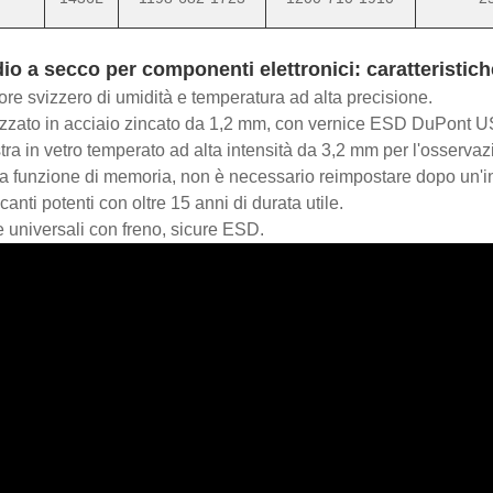
o a secco per componenti elettronici: caratteristiche
re svizzero di umidità e temperatura ad alta precisione.
zzato in acciaio zincato da 1,2 mm, con vernice ESD DuPont U
tra in vetro temperato ad alta intensità da 3,2 mm per l'osservaz
a funzione di memoria, non è necessario reimpostare dopo un'int
anti potenti con oltre 15 anni di durata utile.
 universali con freno, sicure ESD.