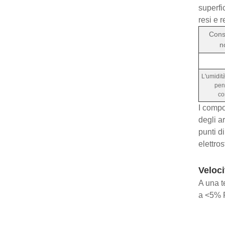
superfic
resi e r
Cons
n
L'umidit
pen
co
I compo
degli a
punti d
elettro
Veloci
A una t
a <5% R