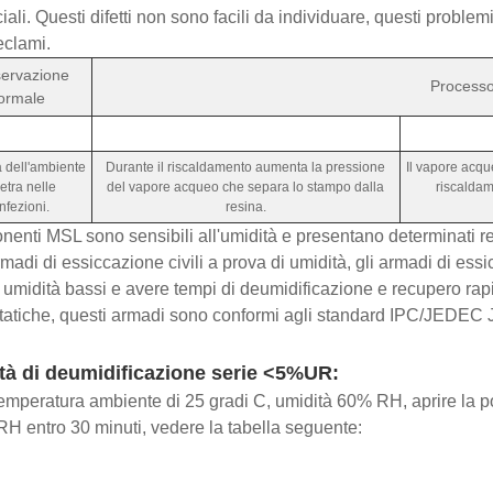
iali. Questi difetti non sono facili da individuare, questi problemi
eclami.
ervazione
Processo 
ormale
à dell'ambiente
Durante il riscaldamento aumenta la pressione
Il vapore acqu
etra nelle
del vapore acqueo che separa lo stampo dalla
riscaldam
nfezioni.
resina.
nenti MSL sono sensibili all'umidità e presentano determinati re
rmadi di essiccazione civili a prova di umidità, gli armadi di 
i umidità bassi e avere tempi di deumidificazione e recupero ra
statiche, questi armadi sono conformi agli standard IPC/JEDEC
tà di deumidificazione serie <5%UR:
emperatura ambiente di 25 gradi C, umidità 60% RH, aprire la por
H entro 30 minuti, vedere la tabella seguente: