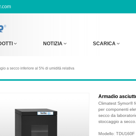
r.com
DOTTI
NOTIZIA
SCARICA
io a secco inferiore al 5% di umidità relativa
Armadio asciutto
Climatest Symor® f
per componenti elett
secco da laboratori
stoccaggio a secco
Modello: TDU160F