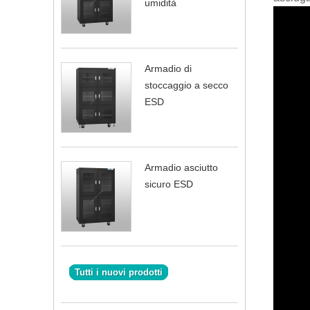
umidità
Armadio di
stoccaggio a secco
ESD
Armadio asciutto
sicuro ESD
Tutti i nuovi prodotti