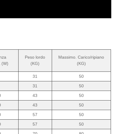
nza
Peso lordo
Massimo. Carico/ripiano
 (W)
(KG)
(KG)
31
50
31
50
0
43
50
0
43
50
0
57
50
0
57
50
0
70
80