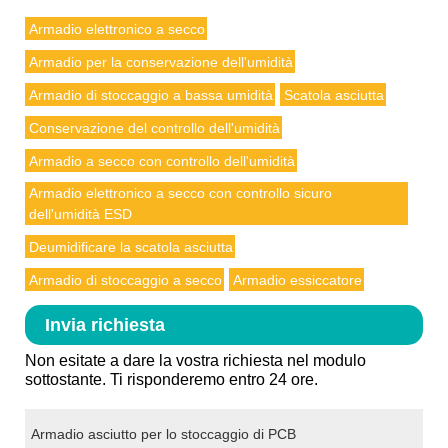
Armadio elettronico a secco
Armadio per la conservazione dell'umidità
Armadio di stoccaggio a bassa umidità
Scatola asciutta
Conservazione del controllo dell'umidità
Armadio a secco con controllo dell'umidità
Armadio elettronico a secco con controllo sicuro
dell'umidità ESD
Deumidificare la scatola asciutta
Armadio di stoccaggio a secco
Armadio essiccatore
Invia richiesta
Non esitate a dare la vostra richiesta nel modulo
sottostante. Ti risponderemo entro 24 ore.