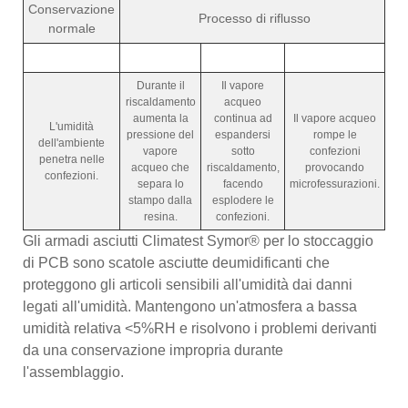
Conservazione
Processo di riflusso
normale
Durante il
Il vapore
riscaldamento
acqueo
aumenta la
continua ad
Il vapore acqueo
L'umidità
pressione del
espandersi
rompe le
dell'ambiente
vapore
sotto
confezioni
penetra nelle
acqueo che
riscaldamento,
provocando
confezioni.
separa lo
facendo
microfessurazioni.
stampo dalla
esplodere le
resina.
confezioni.
Gli armadi asciutti Climatest Symor® per lo stoccaggio
di PCB sono scatole asciutte deumidificanti che
proteggono gli articoli sensibili all'umidità dai danni
legati all'umidità. Mantengono un'atmosfera a bassa
umidità relativa <5%RH e risolvono i problemi derivanti
da una conservazione impropria durante
l'assemblaggio.