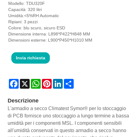
Modello: TDU320F
Capacità: 320 litri
Umidità:<5%RH Automatic
Ripiani: 3 pezzi
Colore: blu scuro, sicuro ESD
Dimensione interna: L898*P422*H848 MM
Dimensioni esterne: L900*P450*H1010 MM
Invia richiesta
Facebook
X
WhatsApp
Pinterest
LinkedIn
Share
Descrizione
L'armadio a secco Climatest Symor® per lo stoccaggio
di PCB fornisce uno stoccaggio a lungo termine a bassa
umidità per i componenti MSL. I componenti sensibili
all'umidità conservati in questo armadio a secco hanno