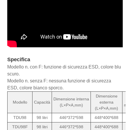
Specifica
Modello n. con F: funzione di sicurezza ESD, colore blu
scuro.
Modello n. senza F: nessuna funzione di sicurezza
ESD, colore bianco sporco.
Dimensione
Dimensione interna
P
Modello
Capacità
esterna
(L×P×A,mm)
me
(L×P×A,mm)
TDU98
98 litri
446*372*598
448*400*688
TDU98F
98 litri
446*372*598
448*400*688