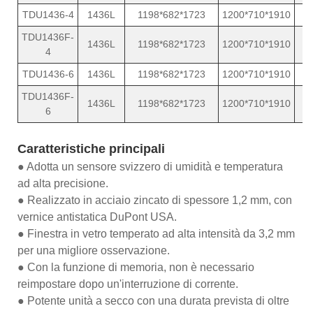
TDU1436-4
1436L
1198*682*1723
1200*710*1910
TDU1436F-
1436L
1198*682*1723
1200*710*1910
4
TDU1436-6
1436L
1198*682*1723
1200*710*1910
TDU1436F-
1436L
1198*682*1723
1200*710*1910
6
Caratteristiche principali
● Adotta un sensore svizzero di umidità e temperatura
ad alta precisione.
● Realizzato in acciaio zincato di spessore 1,2 mm, con
vernice antistatica DuPont USA.
● Finestra in vetro temperato ad alta intensità da 3,2 mm
per una migliore osservazione.
● Con la funzione di memoria, non è necessario
reimpostare dopo un'interruzione di corrente.
● Potente unità a secco con una durata prevista di oltre