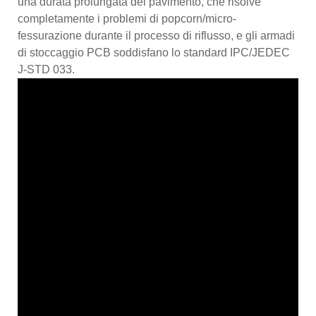
una durata prolungata del pavimento, che risolve
completamente i problemi di popcorn/micro-
fessurazione durante il processo di riflusso, e gli armadi
di stoccaggio PCB soddisfano lo standard IPC/JEDEC
J-STD 033.