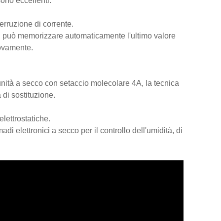
sono eccellenti.
rruzione di corrente.
utti può memorizzare automaticamente l'ultimo valore
ovamente.
n'unità a secco con setaccio molecolare 4A, la tecnica
di sostituzione.
elettrostatiche.
adi elettronici a secco per il controllo dell'umidità, di