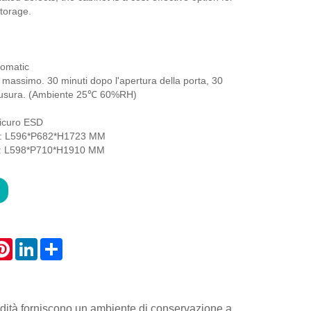
torage.
omatic
massimo. 30 minuti dopo l'apertura della porta, 30
hiusura. (Ambiente 25℃ 60%RH)
sicuro ESD
a: L596*P682*H1723 MM
e: L598*P710*H1910 MM
atsApp
Pinterest
LinkedIn
Share
midità forniscono un ambiente di conservazione a