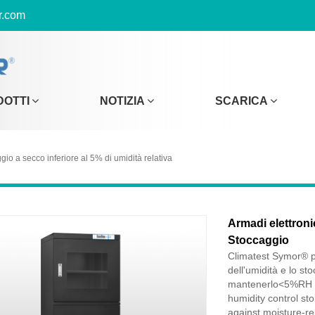
r.com
DOTTI
NOTIZIA
SCARICA
io a secco inferiore al 5% di umidità relativa
Armadi elettronic
Stoccaggio
Climatest Symor® pr
dell'umidità e lo st
mantenerlo<5%RH ul
humidity control st
against moisture-rel