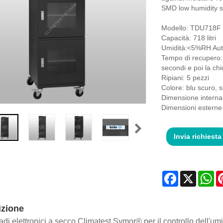
SMD low humidity s
Modello: TDU718F
Capacità: 718 litri
Umidità:<5%RH Aut
Tempo di recupero: 
secondi e poi la c
Ripiani: 5 pezzi
Colore: blu scuro, 
Dimensione intern
Dimensioni estern
Invia richiesta
Facebook
X
Wh
izione
adi elettronici a secco Climatest Symor® per il controllo dell'u