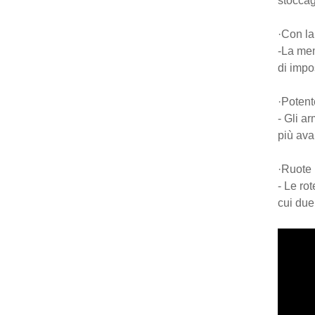
stoccag
·Con la
-La mem
di impo
·Potent
- Gli a
più ava
·Ruote u
- Le rot
cui due