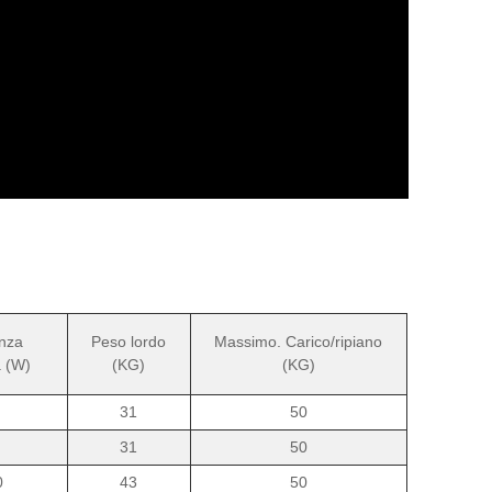
nza
Peso lordo
Massimo. Carico/ripiano
 (W)
(KG)
(KG)
31
50
31
50
0
43
50