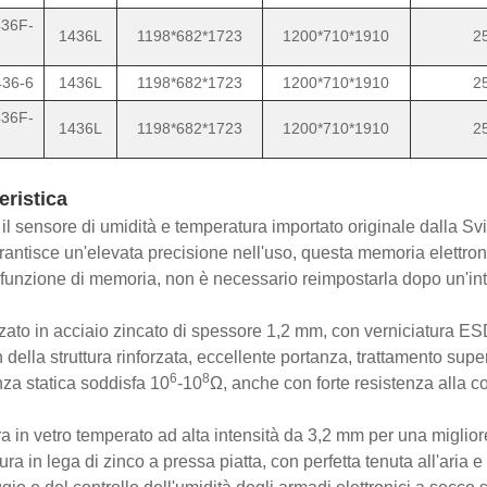
36F-
1436L
1198*682*1723
1200*710*1910
2
36-6
1436L
1198*682*1723
1200*710*1910
2
36F-
1436L
1198*682*1723
1200*710*1910
2
eristica
 il sensore di umidità e temperatura importato originale dalla Sv
rantisce un'elevata precisione nell'uso, questa memoria elettronic
funzione di memoria, non è necessario reimpostarla dopo un'inte
zato in acciaio zincato di spessore 1,2 mm, con verniciatura 
della struttura rinforzata, eccellente portanza, trattamento superf
6
8
nza statica soddisfa 10
-10
Ω, anche con forte resistenza alla c
ra in vetro temperato ad alta intensità da 3,2 mm per una miglio
ura in lega di zinco a pressa piatta, con perfetta tenuta all'aria e