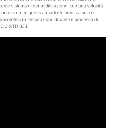
cente sistema di deumidificazione, con una velocità
odo sicuro in questi armadi elettronici a secco
popcorn/micro-fessurazione durante il processo di
DEC J-STD 033.