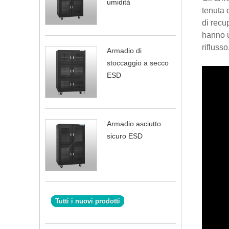
umidità
tenuta 
di recu
hanno u
rifluss
Armadio di
stoccaggio a secco
ESD
Armadio asciutto
sicuro ESD
Tutti i nuovi prodotti