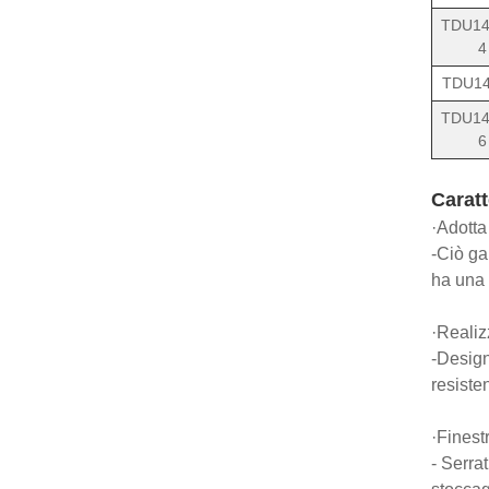
TDU14
4
TDU14
TDU14
6
Caratt
·Adotta
-Ciò ga
ha una 
·Realiz
-Design 
resiste
·Finest
- Serrat