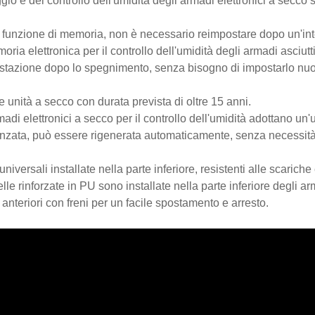
gio e del controllo dell'umidità degli armadi elettronici a secco 
 funzione di memoria, non è necessario reimpostare dopo un'inte
oria elettronica per il controllo dell'umidità degli armadi asci
stazione dopo lo spegnimento, senza bisogno di impostarlo nu
e unità a secco con durata prevista di oltre 15 anni.
rmadi elettronici a secco per il controllo dell'umidità adottano u
nzata, può essere rigenerata automaticamente, senza necessità 
niversali installate nella parte inferiore, resistenti alle scariche 
elle rinforzate in PU sono installate nella parte inferiore degli arm
 anteriori con freni per un facile spostamento e arresto.