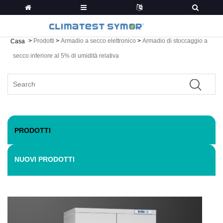
>
Prodotti
>
Armadio a secco elettronico
>
Armadio di stoccaggio a
Casa
secco inferiore al 5% di umidità relativa
PRODOTTI
NUOVI PRODOTTI