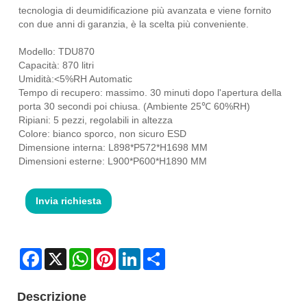
tecnologia di deumidificazione più avanzata e viene fornito
con due anni di garanzia, è la scelta più conveniente.
Modello: TDU870
Capacità: 870 litri
Umidità:<5%RH Automatic
Tempo di recupero: massimo. 30 minuti dopo l'apertura della
porta 30 secondi poi chiusa. (Ambiente 25℃ 60%RH)
Ripiani: 5 pezzi, regolabili in altezza
Colore: bianco sporco, non sicuro ESD
Dimensione interna: L898*P572*H1698 MM
Dimensioni esterne: L900*P600*H1890 MM
Invia richiesta
Facebook
X
WhatsApp
Pinterest
LinkedIn
Share
Descrizione