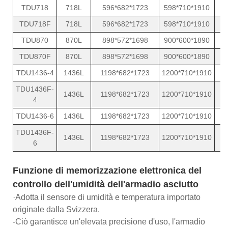
TDU718
718L
596*682*1723
598*710*1910
TDU718F
718L
596*682*1723
598*710*1910
TDU870
870L
898*572*1698
900*600*1890
TDU870F
870L
898*572*1698
900*600*1890
TDU1436-4
1436L
1198*682*1723
1200*710*1910
TDU1436F-
1436L
1198*682*1723
1200*710*1910
4
TDU1436-6
1436L
1198*682*1723
1200*710*1910
TDU1436F-
1436L
1198*682*1723
1200*710*1910
6
Funzione di memorizzazione elettronica del
controllo dell'umidità dell'armadio asciutto
·Adotta il sensore di umidità e temperatura importato
originale dalla Svizzera.
-Ciò garantisce un'elevata precisione d'uso, l'armadio