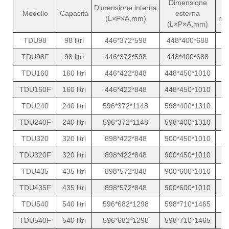
Dimensione
Dimensione interna
P
Modello
Capacità
esterna
(L×P×A,mm)
me
(L×P×A,mm)
TDU98
98 litri
446*372*598
448*400*688
TDU98F
98 litri
446*372*598
448*400*688
TDU160
160 litri
446*422*848
448*450*1010
TDU160F
160 litri
446*422*848
448*450*1010
TDU240
240 litri
596*372*1148
598*400*1310
TDU240F
240 litri
596*372*1148
598*400*1310
TDU320
320 litri
898*422*848
900*450*1010
TDU320F
320 litri
898*422*848
900*450*1010
TDU435
435 litri
898*572*848
900*600*1010
TDU435F
435 litri
898*572*848
900*600*1010
TDU540
540 litri
596*682*1298
598*710*1465
TDU540F
540 litri
596*682*1298
598*710*1465