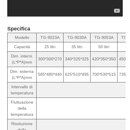
Specifica
Modello
TG-9023A
TG-9030A
TG-9053A
TG-
Capacità
25 litri
35 litri
50 litri
80 
Dim. interni.
300*300*270
340*325*325
420*350*350
450*4
(L*P*A)mm
Dim. esterna
585*480*440
625*510*495
700*530*515
735*5
(L*P*A)mm
Intervallo di
R
temperatura
Fluttuazione
della
temperatura
Risoluzione
della