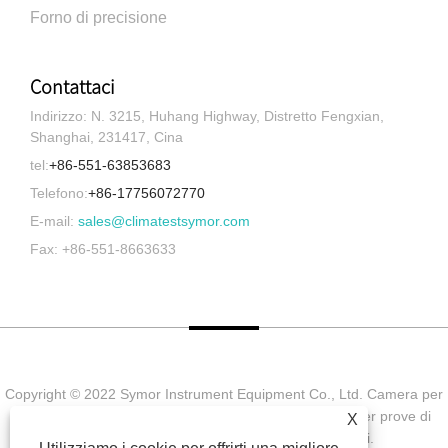
Forno di precisione
Contattaci
Indirizzo: N. 3215, Huhang Highway, Distretto Fengxian,
Shanghai, 231417, Cina
tel:
+86-551-63853683
Telefono:
+86-17756072770
E-mail:
sales@climatestsymor.com
Fax: +86-551-8663633
Copyright © 2022 Symor Instrument Equipment Co., Ltd. Camera per
prove ambientali, cabina elettronica a secco, camera per prove di
X
invecchiamento accelerato Tutti i diritti riservati.