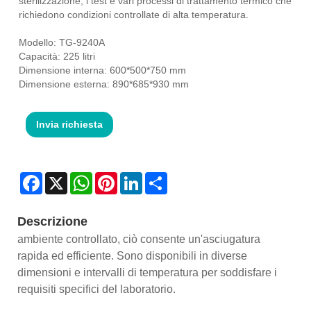
sterilizzazione, i test e vari processi di trattamento termico che
richiedono condizioni controllate di alta temperatura.
Modello: TG-9240A
Capacità: 225 litri
Dimensione interna: 600*500*750 mm
Dimensione esterna: 890*685*930 mm
Invia richiesta
Facebook
X
WhatsApp
Pinterest
LinkedIn
Share
Descrizione
ambiente controllato, ciò consente un'asciugatura
rapida ed efficiente. Sono disponibili in diverse
dimensioni e intervalli di temperatura per soddisfare i
requisiti specifici del laboratorio.