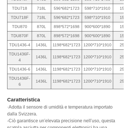
TDU718
718L
596*682*1723
598*710*1910
15
TDU718F
718L
596*682*1723
598*710*1910
15
TDU870
870L
898*572*1698
900*600*1890
15
TDU870F
870L
898*572*1698
900*600*1890
15
TDU1436-4
1436L
1198*682*1723
1200*710*1910
25
TDU1436F-
1436L
1198*682*1723
1200*710*1910
25
4
TDU1436-6
1436L
1198*682*1723
1200*710*1910
25
TDU1436F-
1436L
1198*682*1723
1200*710*1910
25
6
Caratteristica
·Adotta il sensore di umidità e temperatura importato
dalla Svizzera.
-Ciò garantisce un'elevata precisione nell'uso, questa
scatola asciutta per componenti elettronici ha una