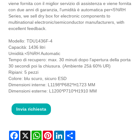
viene fornita con il miglior servizio di assistenza e viene fornita
con due anni di garanzia, l'umidità è automatica per<5%RH
Series, we sell dry box for electronic components to
multinational electronic/semiconductor manufacturers, with
excellent feedback.
Modello: TDU1436F-4
Capacità: 1436 litri
Umidità:<5%RH Automatic
Tempo di recupero: max. 30 minuti dopo l'apertura della porta
30 secondi poi la chiusura. (Ambiente 25â 60% UR)
Ripiani: 5 pezzi
Colore: blu scuro, sicuro ESD
Dimensioni interne: L1198*P682*H1723 MM
Dimensioni esterne: L1200*P710*H1910 MM
Invia richiesta
Facebook
X
WhatsApp
Pinterest
LinkedIn
Share