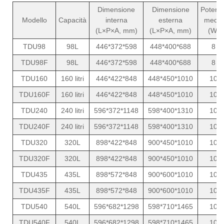
Dimensione
Dimensione
Potenz
Modello
Capacità
interna
esterna
media
(L×P×A, mm)
(L×P×A, mm)
(W)
TDU98
98L
446*372*598
448*400*688
8
TDU98F
98L
446*372*598
448*400*688
8
TDU160
160 litri
446*422*848
448*450*1010
10
TDU160F
160 litri
446*422*848
448*450*1010
10
TDU240
240 litri
596*372*1148
598*400*1310
10
TDU240F
240 litri
596*372*1148
598*400*1310
10
TDU320
320L
898*422*848
900*450*1010
10
TDU320F
320L
898*422*848
900*450*1010
10
TDU435
435L
898*572*848
900*600*1010
10
TDU435F
435L
898*572*848
900*600*1010
10
TDU540
540L
596*682*1298
598*710*1465
10
TDU540F
540L
596*682*1298
598*710*1465
10