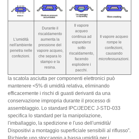
Il vapore
Durante il
acqueo
riscaldamento
continua ad
Il vapore acqueo
L'umidità
aumenta la
espandersi
rompe le
nell'ambiente
pressione del
sotto
confezioni,
penetra nelle
vapore acqueo,
riscaldamento,
causando
confezioni.
che separa lo
facendo
microfessurazioni.
stampo e la
esplodere i
resina.
pacchi.
la scatola asciutta per componenti elettronici può
mantenere <5% di umidità relativa, eliminando
efficacemente i rischi di guasti derivanti da una
conservazione impropria durante il processo di
assemblaggio. Lo standard IPC/JEDEC J-STD-033
specifica lo standard per la manipolazione,
l'imballaggio, la spedizione e l'uso dell'umidità/
Dispositivi a montaggio superficiale sensibili al riflusso”.
Richiede uno stoccaggio a bassa umidità per i