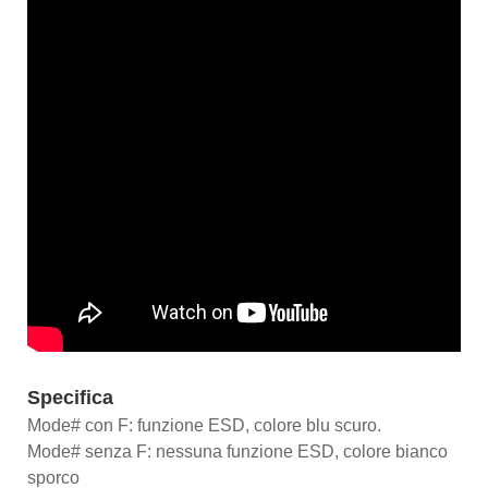
Specifica
Mode# con F: funzione ESD, colore blu scuro.
Mode# senza F: nessuna funzione ESD, colore bianco
sporco