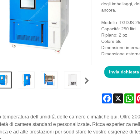
degli imballaggi, dei
ancora.
Modello: TGDJS-2
Capacità: 250 litri
Ripiano: 2 pz
Colore blu
Dimensione intern
Dimensione ester
Invia richiesta
Facebook
X
Wh
a temperatura dell'umidità delle camere climatiche qui. Oltre 200 
ietà di camere standard e personalizzate. Ricca esperienza nel
ca e ad alte prestazioni per soddisfare le vostre esigenze di test
: