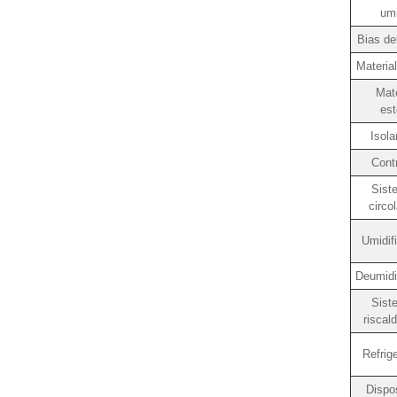
umi
Bias del
Material
Mate
est
Isol
Contr
Sist
circo
Umidif
Deumidi
Sist
riscal
Refrig
Dispos