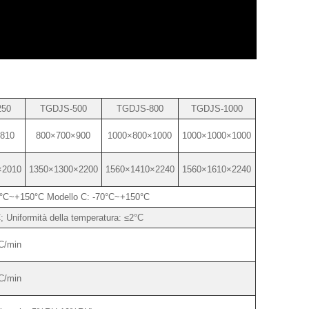
250
TGDJS-500
TGDJS-800
TGDJS-1000
810
800×700×900
1000×800×1000
1000×1000×1000
×2010
1350×1300×2200
1560×1410×2240
1560×1610×2240
0°C~+150°C Modello C: -70°C~+150°C
; Uniformità della temperatura: ≤2°C
C/min
C/min