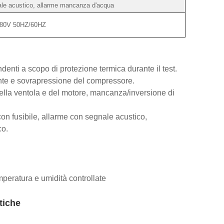
nale acustico, allarme mancanza d'acqua
380V 50HZ/60HZ
enti a scopo di protezione termica durante il test.
ente e sovrapressione del compressore.
lla ventola e del motore, mancanza/inversione di
con fusibile, allarme con segnale acustico,
co.
peratura e umidità controllate
tiche