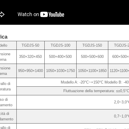
ica
ello
TGDJS-50
TGDJS-100
TGDJS-150
TGDJS-
nsione
350×320×450
500×400×500
500×500×600
600×500×
erna
nsione
950×950×1400
1050×1030×1750
1050×1100×1850
1120×1100
erna
Modello A: -20°C~+150°C Modello B: -4
allo di
ratura
Fluttuazione della temperatura: ≤±0,5°C
so di
2,0~3,0°
damento
ità di
0,7~1,0°
ddamento
allo di