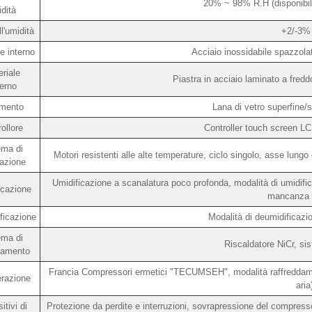
20% ~ 98% R.H (disponib
dità
l'umidità
+2/-3%
e interno
Acciaio inossidabile spazzol
riale
Piastra in acciaio laminato a fredd
erno
amento
Lana di vetro superfine/
ollore
Controller touch screen L
ema di
Motori resistenti alle alte temperature, ciclo singolo, asse lungo 
lazione
Umidificazione a scanalatura poco profonda, modalità di umidific
icazione
mancanza 
ficazione
Modalità di deumidificazio
ema di
Riscaldatore NiCr, si
damento
Francia Compressori ermetici "TECUMSEH", modalità raffreddame
erazione
aria
itivi di
Protezione da perdite e interruzioni, sovrapressione del compress