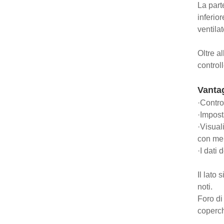
La parte
inferior
ventilat
Oltre a
control
Vantag
·Contro
·Impost
·Visual
con me
·I dati
Il lato 
noti.
Foro di
coperch