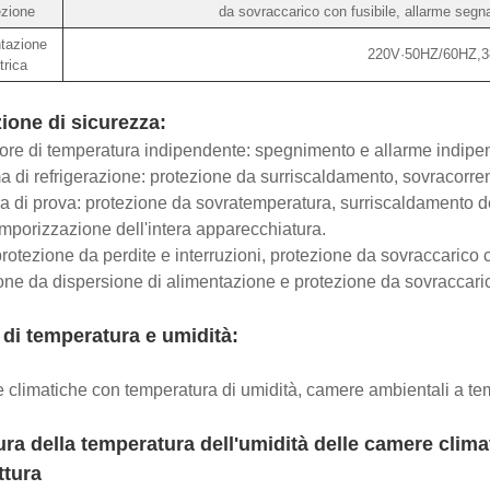
ezione
da sovraccarico con fusibile, allarme seg
tazione
220V·50HZ/60HZ,
trica
ione di sicurezza:
tore di temperatura indipendente: spegnimento e allarme indipend
a di refrigerazione: protezione da surriscaldamento, sovracorr
 di prova: protezione da sovratemperatura, surriscaldamento de
emporizzazione dell'intera apparecchiatura.
 protezione da perdite e interruzioni, protezione da sovraccarico 
one da dispersione di alimentazione e protezione da sovraccari
di temperatura e umidità:
climatiche con temperatura di umidità, camere ambientali a tem
ura della temperatura dell'umidità delle camere clima
ttura