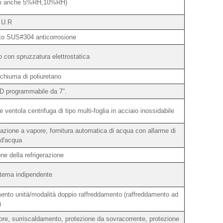
ili anche 5%RH,10%RH)
 U.R
ato SUS#304 anticorrosione
o con spruzzatura elettrostatica
schiuma di poliuretano
CD programmabile da 7”.
e ventola centrifuga di tipo multi-foglia in acciaio inossidabile
azione a vapore, fornitura automatica di acqua con allarme di
d'acqua
ne della refrigerazione
stema indipendente
nto unità/modalità doppio raffreddamento (raffreddamento ad
)
ore, surriscaldamento, protezione da sovracorrente, protezione