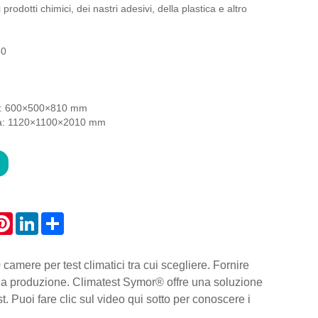
 prodotti chimici, dei nastri adesivi, della plastica e altro
50
a: 600×500×810 mm
na: 1120×1100×2010 mm
atsApp
Pinterest
LinkedIn
Share
camere per test climatici tra cui scegliere. Fornire
la produzione. Climatest Symor® offre una soluzione
. Puoi fare clic sul video qui sotto per conoscere i