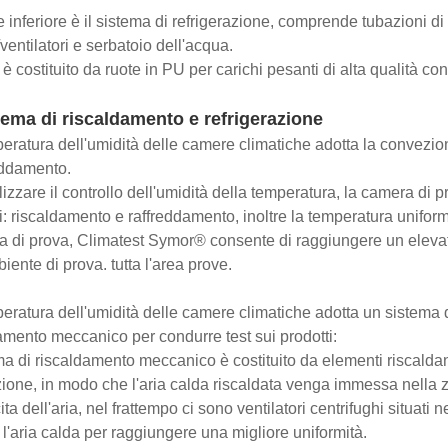
e inferiore è il sistema di refrigerazione, comprende tubazioni d
ventilatori e serbatoio dell'acqua.
 è costituito da ruote in PU per carichi pesanti di alta qualità con 
tema di riscaldamento e refrigerazione
eratura dell'umidità delle camere climatiche adotta la convezione
eddamento.
lizzare il controllo dell'umidità della temperatura, la camera di
i: riscaldamento e raffreddamento, inoltre la temperatura unifor
ea di prova, Climatest Symor® consente di raggiungere un elevat
iente di prova. tutta l'area prove.
eratura dell'umidità delle camere climatiche adotta un sistema
amento meccanico per condurre test sui prodotti:
ema di riscaldamento meccanico è costituito da elementi riscaldanti
zione, in modo che l'aria calda riscaldata venga immessa nella zo
ita dell'aria, nel frattempo ci sono ventilatori centrifughi situati
e l'aria calda per raggiungere una migliore uniformità.