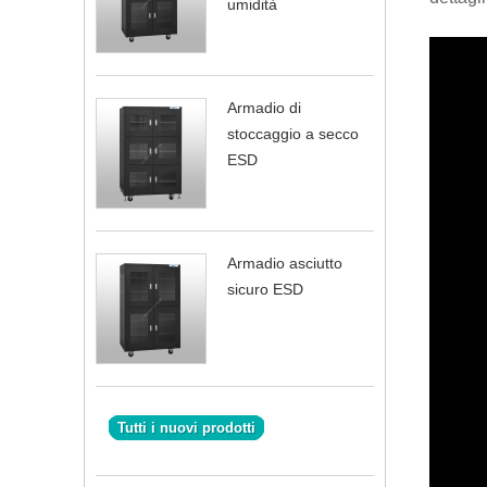
umidità
Armadio di
stoccaggio a secco
ESD
Armadio asciutto
sicuro ESD
Tutti i nuovi prodotti