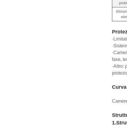
prot
Alimen
elet
Protez
·Limita
·Sistem
·Camera
fase, t
·Altro:
protezi
Curva 
Camere 
Strutt
1.Stru