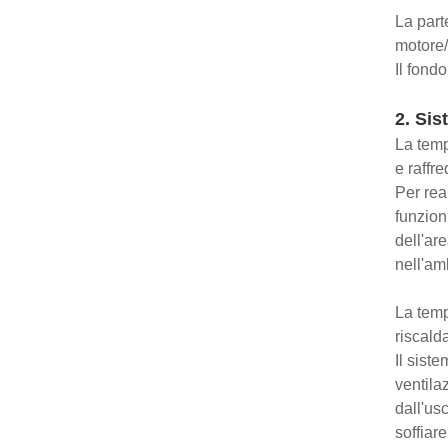
La part
motore/
Il fondo
2. Sis
La temp
e raffr
Per rea
funzion
dell'ar
nell'amb
La temp
riscald
Il sist
ventila
dall'usc
soffiar