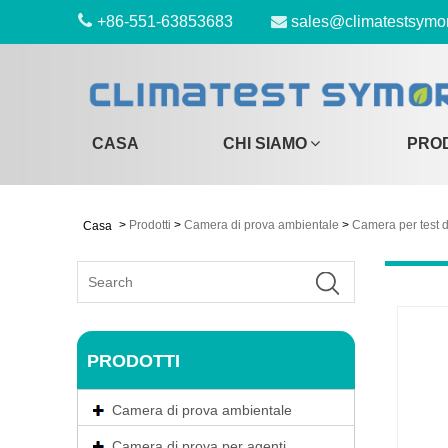
+86-551-63853683
sales@climatestsymo
CASA
CHI SIAMO
PRO
>
Prodotti
>
Camera di prova ambientale
>
Camera per test d
Casa
PRODOTTI
Camera di prova ambientale
Camera di prova per agenti