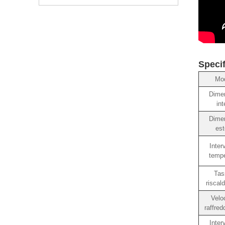
Specif
Mod
Dime
int
Dime
est
Interv
tempe
Tas
riscal
Veloc
raffre
Interv