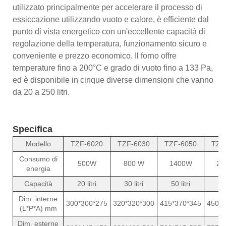
utilizzato principalmente per accelerare il processo di
essiccazione utilizzando vuoto e calore, è efficiente dal
punto di vista energetico con un'eccellente capacità di
regolazione della temperatura, funzionamento sicuro e
conveniente e prezzo economico. Il forno offre
temperature fino a 200°C e grado di vuoto fino a 133 Pa,
ed è disponibile in cinque diverse dimensioni che vanno
da 20 a 250 litri.
Specifica
Modello
TZF-6020
TZF-6030
TZF-6050
TZF
Consumo di
500W
800 W
1400W
24
energia
Capacità
20 litri
30 litri
50 litri
90 
Dim. interne
300*300*275
320*320*300
415*370*345
450*4
(L*P*A) mm
Dim. esterne