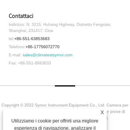
Contattaci
Indirizzo: N. 3215, Huhang Highway, Distretto Fengxian,
Shanghai, 231417, Cina
tel:
+86-551-63853683
Telefono:
+86-17756072770
E-mail:
sales@climatestsymor.com
Fax: +86-551-8663633
Copyright © 2022 Symor Instrument Equipment Co., Ltd. Camera per
prove ambientali, cabina elettronica a secco, camera per prove di
X
invecchiamento accelerato Tutti i diritti riservati.
Utilizziamo i cookie per offrirti una migliore
esperienza di navigazione, analizzare il