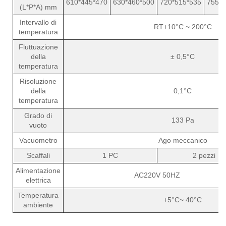
610*445*470
630*460*500
720*515*535
755*5
(L*P*A) mm
Intervallo di
RT+10°C ~ 200°C
temperatura
Fluttuazione
della
± 0,5°C
temperatura
Risoluzione
della
0,1°C
temperatura
Grado di
133 Pa
vuoto
Vacuometro
Ago meccanico
Scaffali
1 PC
2 pezzi
Alimentazione
AC220V 50HZ
elettrica
Temperatura
+5°C~ 40°C
ambiente