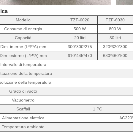
ica
Modello
TZF-6020
TZF-6030
Consumo di energia
500 W
800 W
Capacità
20 litri
30 litri
Dim. interne (L*P*A) mm
300*300*275
320*320*300
Dim. esterne (L*P*A) mm
610*445*470
630*460*500
Intervallo di temperatura
uttuazione della temperatura
soluzione della temperatura
Grado di vuoto
Vacuometro
Scaffali
1 PC
Alimentazione elettrica
AC220
Temperatura ambiente