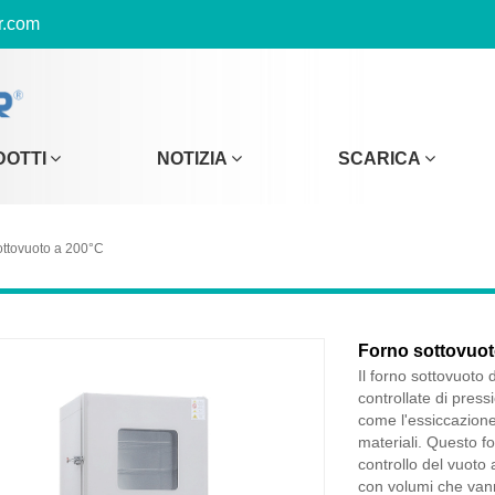
r.com
DOTTI
NOTIZIA
SCARICA
ottovuoto a 200°C
Forno sottovuot
Il forno sottovuoto
controllate di press
come l'essiccazione,
materiali. Questo 
controllo del vuoto
con volumi che vann