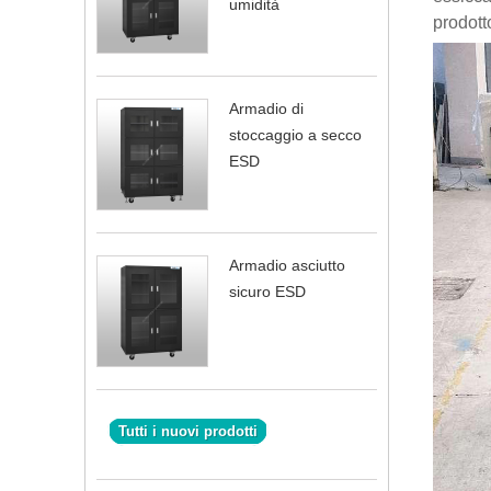
umidità
prodott
Armadio di
stoccaggio a secco
ESD
Armadio asciutto
sicuro ESD
Tutti i nuovi prodotti