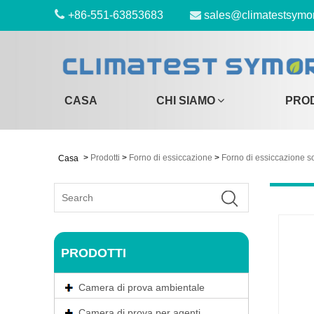
+86-551-63853683
sales@climatestsymo
CASA
CHI SIAMO
PRO
>
Prodotti
>
Forno di essiccazione
>
Forno di essiccazione s
Casa
PRODOTTI
Camera di prova ambientale
Camera di prova per agenti