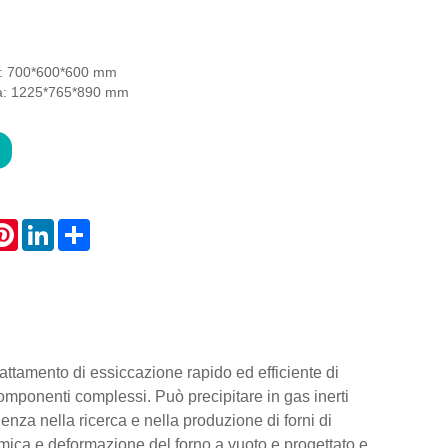
a: 700*600*600 mm
a: 1225*765*890 mm
atsApp
Pinterest
LinkedIn
Share
rattamento di essiccazione rapido ed efficiente di
componenti complessi. Può precipitare in gas inerti
nza nella ricerca e nella produzione di forni di
rmica e deformazione del forno a vuoto e progettato e