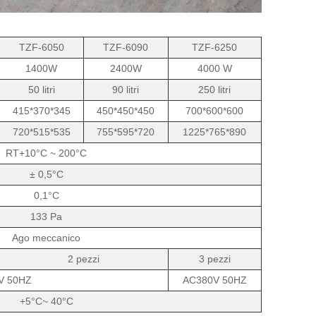
TZF-6050
TZF-6090
TZF-6250
1400W
2400W
4000 W
50 litri
90 litri
250 litri
415*370*345
450*450*450
700*600*600
720*515*535
755*595*720
1225*765*890
RT+10°C ~ 200°C
± 0,5°C
0,1°C
133 Pa
Ago meccanico
2 pezzi
3 pezzi
V 50HZ
AC380V 50HZ
+5°C~ 40°C