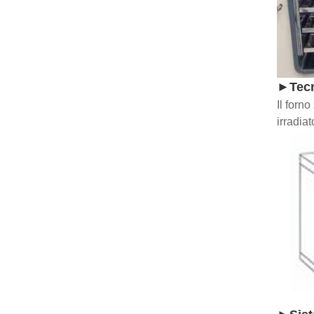
►Tecn
Il forn
irradia