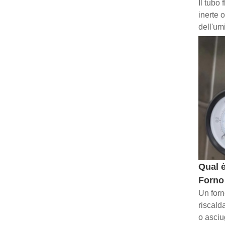
Il tubo
inerte 
dell'um
Qual è
Forno 
Un forn
riscald
o asciu