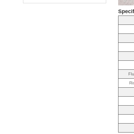
Specif
Fl
Ri