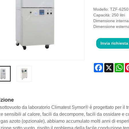
Modello: TZF-6250
Capacità: 250 litri
Dimensione intern
Dimensione estern
Invia richiesta
Facebook
X
Wh
izione
o sottovuoto da laboratorio Climatest Symor® è progettato per il t
e sensibili al calore, facili da decomporre, facili da ossidare e 
 gas azoto (opzionale), abbiamo accumulato molti anni di esperie
zione sotto vuoto, risolto il problema della facile conduzione te