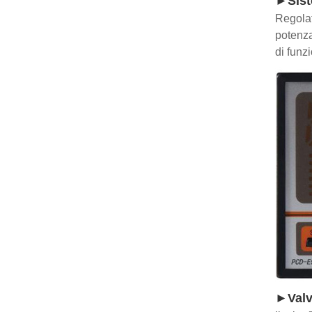
►Siste
Regolat
potenza
di funz
►Valvo