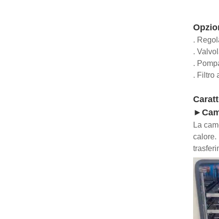
Opzio
. Regol
. Valvo
. Pomp
. Filtro
Caratt
►Camer
La came
calore.
trasfer