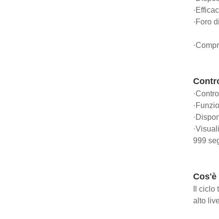
·Effica
·Foro d
·Compre
Contr
·Contro
·Funzio
·Dispon
·Visual
999 seg
Cos'è 
Il cicl
alto liv