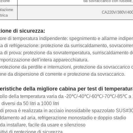
ezione
da sovraccarico con fusibile
tazione
CA220V/380V/40
trica
ione di sicurezza:
tore di temperatura indipendente: spegnimento e allarme indipend
a di refrigerazione: protezione da surriscaldamento, sovracorr
 di prova: protezione da sovratemperatura, surriscaldamento de
emporizzazione dell'intera apparecchiatura.
 protezione da perdite e interruzioni, protezione da sovraccarico 
one da dispersione di corrente e protezione da sovraccarico.
eristiche della migliore cabina per test di temperatur
trollo della temperatura varia da -20℃/-40℃/-60℃/-70℃/-85℃ 
diversi da 50 litri a 1000 litri
 di prova è realizzata in acciaio inossidabile spazzolato SUS#3
ddamento ad aria, refrigerazione monostadio e doppio stadio
da installare, facile da usare e silenzioso
itivi di protezione di sicurezza