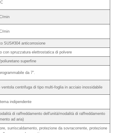
°C
C/min
C/min
ato SUS#304 anticorrosione
o con spruzzatura elettrostatica di polvere
/poliuretano superfine
programmabile da 7”.
 ventola centrifuga di tipo multi-foglia in acciaio inossidabile
stema indipendente
lità di raffreddamento dell'unità/modalità di raffreddamento
mento ad aria)
ore, surriscaldamento, protezione da sovracorrente, protezione