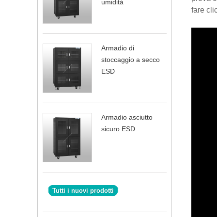
umidità
fare cli
Armadio di
stoccaggio a secco
ESD
Armadio asciutto
sicuro ESD
Tutti i nuovi prodotti