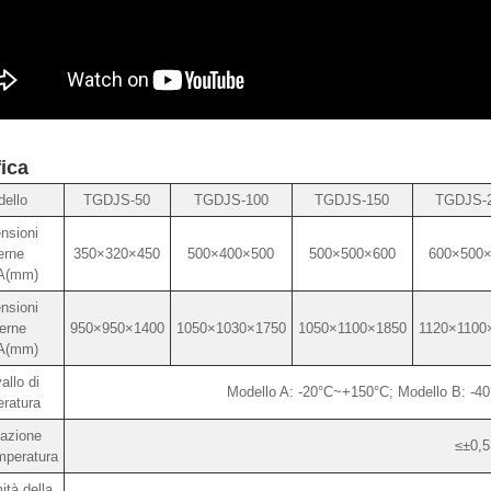
fica
ello
TGDJS-50
TGDJS-100
TGDJS-150
TGDJS-
nsioni
erne
350×320×450
500×400×500
500×500×600
600×500
A(mm)
nsioni
erne
950×950×1400
1050×1030×1750
1050×1100×1850
1120×1100
A(mm)
allo di
Modello A: -20°C~+150°C; Modello B: -4
ratura
uazione
≤±0,5
mperatura
ità della