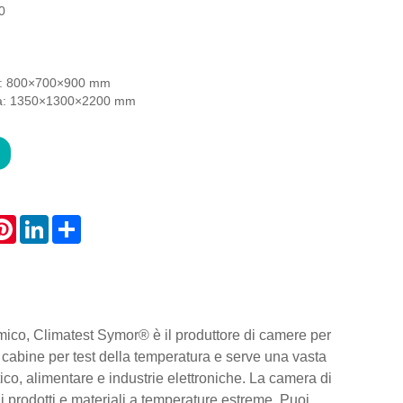
0
a: 800×700×900 mm
na: 1350×1300×2200 mm
atsApp
Pinterest
LinkedIn
Share
rmico, Climatest Symor® è il produttore di camere per
i cabine per test della temperatura e serve una vasta
co, alimentare e industrie elettroniche. La camera di
 di prodotti e materiali a temperature estreme. Puoi