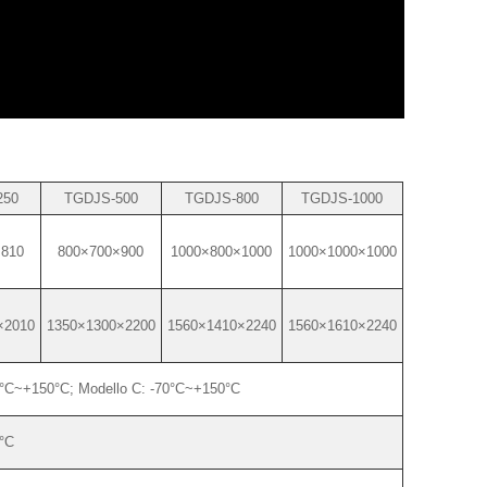
250
TGDJS-500
TGDJS-800
TGDJS-1000
×810
800×700×900
1000×800×1000
1000×1000×1000
×2010
1350×1300×2200
1560×1410×2240
1560×1610×2240
0°C~+150°C; Modello C: -70°C~+150°C
°C