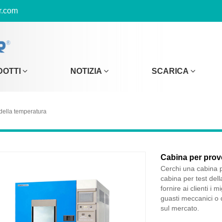
r.com
DOTTI
NOTIZIA
SCARICA
della temperatura
Cabina per prov
Cerchi una cabina p
cabina per test del
fornire ai clienti i m
guasti meccanici o d
sul mercato.