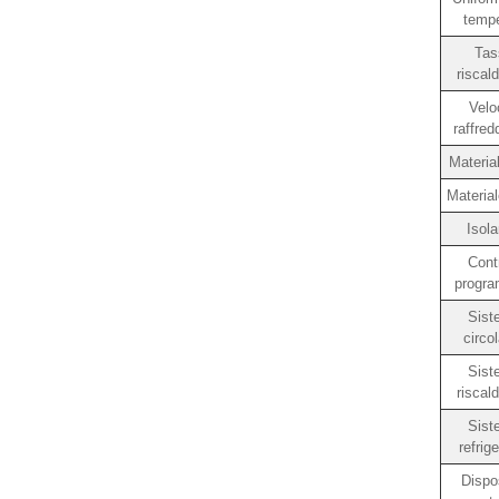
tempe
Tas
riscal
Veloc
raffre
Material
Material
Isol
Contr
progra
Sist
circo
Sist
riscal
Sist
refrig
Dispos