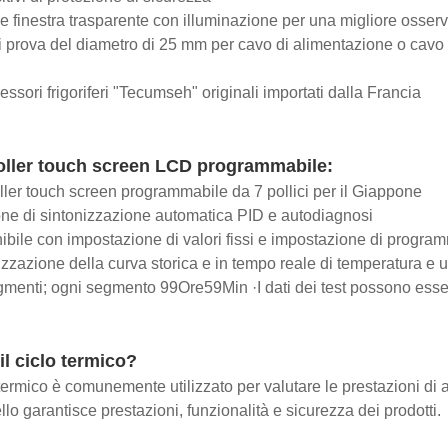
ce finestra trasparente con illuminazione per una migliore osser
i prova del diametro di 25 mm per cavo di alimentazione o cavo 
ssori frigoriferi "Tecumseh" originali importati dalla Francia
oller touch screen LCD programmabile:
ller touch screen programmabile da 7 pollici per il Giappone
ne di sintonizzazione automatica PID e autodiagnosi
ibile con impostazione di valori fissi e impostazione di progra
izzazione della curva storica e in tempo reale di temperatura 
menti; ogni segmento 99Ore59Min ·I dati dei test possono essere
il ciclo termico?
o termico è comunemente utilizzato per valutare le prestazioni di a
ello garantisce prestazioni, funzionalità e sicurezza dei prodotti.