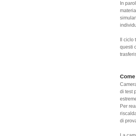
In parol
materia
simulan
individ
Il ciclo
questi 
trasfer
Come 
Camera 
di test
estreme
Per rea
riscald
di prov
La came