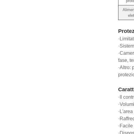
prot
Alimen
elet
Protez
·Limita
·Sistem
·Camera
fase, t
·Altro:
protezi
Caratt
·Il con
·Volumi 
·L'area
·Raffre
·Facile 
·Dispos