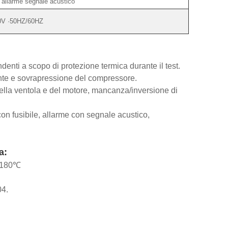
, allarme segnale acustico
0V ·50HZ/60HZ
enti a scopo di protezione termica durante il test.
ente e sovrapressione del compressore.
lla ventola e del motore, mancanza/inversione di
con fusibile, allarme con segnale acustico,
a:
a 180℃
04.