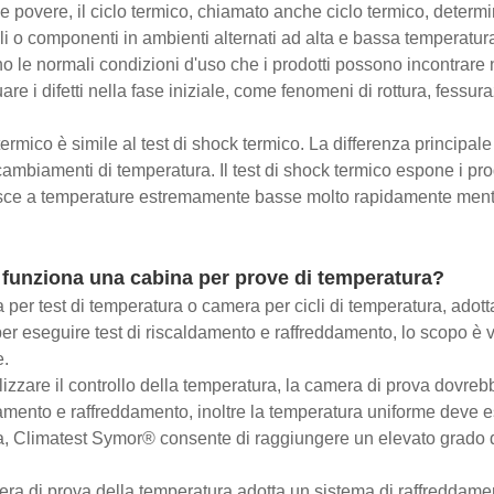
e povere, il ciclo termico, chiamato anche ciclo termico, determina 
li o componenti in ambienti alternati ad alta e bassa temperatur
o le normali condizioni d'uso che i prodotti possono incontrare nel
uare i difetti nella fase iniziale, come fenomeni di rottura, fessu
 termico è simile al test di shock termico. La differenza principal
cambiamenti di temperatura. Il test di shock termico espone i pr
isce a temperature estremamente basse molto rapidamente mentre
funziona una cabina per prove di temperatura?
per test di temperatura o camera per cicli di temperatura, adotta 
 per eseguire test di riscaldamento e raffreddamento, lo scopo è va
.
lizzare il controllo della temperatura, la camera di prova dovreb
amento e raffreddamento, inoltre la temperatura uniforme deve es
a, Climatest Symor® consente di raggiungere un elevato grado di
ra di prova della temperatura adotta un sistema di raffreddam