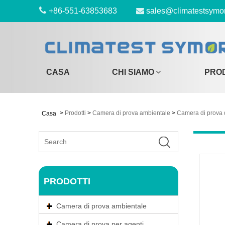
+86-551-63853683
sales@climatestsymo
CASA
CHI SIAMO
PRO
>
Prodotti
>
Camera di prova ambientale
>
Camera di prova 
Casa
PRODOTTI
Camera di prova ambientale
Camera di prova per agenti