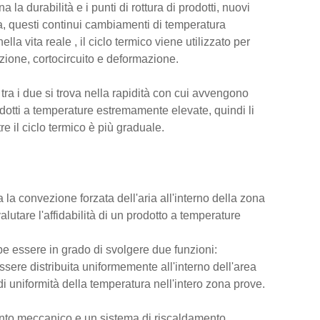
la durabilità e i punti di rottura di prodotti, nuovi
a, questi continui cambiamenti di temperatura
la vita reale , il ciclo termico viene utilizzato per
razione, cortocircuito e deformazione.
e tra i due si trova nella rapidità con cui avvengono
odotti a temperature estremamente elevate, quindi li
 il ciclo termico è più graduale.
la convezione forzata dell'aria all'interno della zona
lutare l'affidabilità di un prodotto a temperature
be essere in grado di svolgere due funzioni:
sere distribuita uniformemente all'interno dell'area
 uniformità della temperatura nell'intero zona prove.
ento meccanico e un sistema di riscaldamento