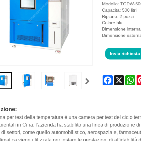
Modello: TGDW-50
Capacità: 500 litri
Ripiano: 2 pezzi
Colore blu
Dimensione intern
Dimensione ester
Invia richiesta
Facebook
X
Wh
zione:
na per test della temperatura è una camera per test del ciclo te
bientali in Cina, l'azienda ha stabilito una linea di produzione d
i settori, come quello automobilistico, aerospaziale, farmaceuti
imatica viene utilizzata per testare le prestazioni di affidabilità