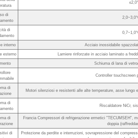
≤2,0
ratura
so di
2,0~3,0°
damento
ità di
0,7~1,0°
ddamento
e interno
Acciaio inossidabile spazzol
e esterno
Lamiere rinforzate in acciaio laminato a fredd
amento
Schiuma di lana di vetro
ollore
Controller touchscreen 
mmabile
ema di
Motori silenziosi e resistenti alle alte temperature, asse lungo e
lazione
ema di
Riscaldatore NiCr, si
damento
ema di
Francia Compressori di refrigerazione ermetici "TECUMSEH", moda
erazione
doppia (raffredda
itivi di
Protezione da perdite e interruzioni, sovrapressione del compress