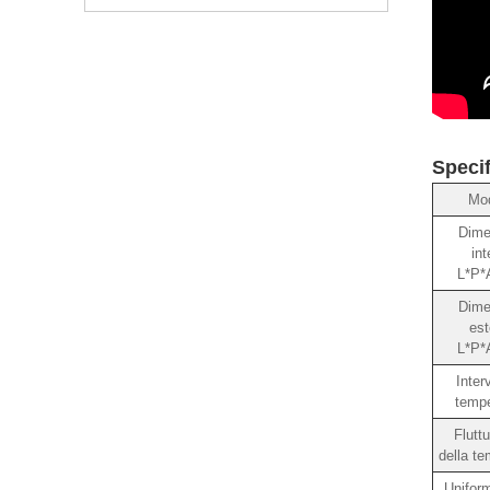
Speci
Mod
Dime
int
L*P*
Dime
est
L*P*
Interv
tempe
Flutt
della te
Uniform