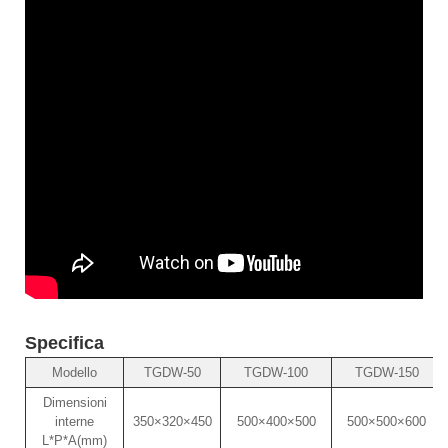
Specifica
Modello
TGDW-50
TGDW-100
TGDW-150
Dimensioni
interne
350×320×450
500×400×500
500×500×600
L*P*A(mm)