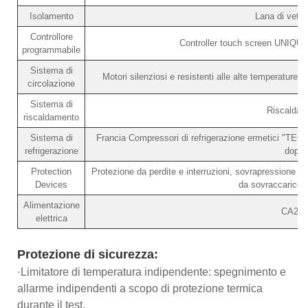
Isolamento
Lana di vetro
Controllore
Controller touch screen UNIQUE 
programmabile
Sistema di
Motori silenziosi e resistenti alle alte temperature, 
circolazione
Sistema di
Riscaldato
riscaldamento
Sistema di
Francia Compressori di refrigerazione ermetici "TECU
refrigerazione
doppi
Protection
Protezione da perdite e interruzioni, sovrapressione 
Devices
da sovraccarico c
Alimentazione
CA220
elettrica
Protezione di sicurezza:
·Limitatore di temperatura indipendente: spegnimento e
allarme indipendenti a scopo di protezione termica
durante il test.