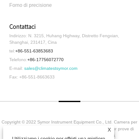
Forno di precisione
Contattaci
Indirizzo: N. 3215, Huhang Highway, Distretto Fengxian,
Shanghai, 231417, Cina
tel:
+86-551-63853683
Telefono:
+86-17756072770
E-mail:
sales@climatestsymor.com
Fax: +86-551-8663633
Copyright © 2022 Symor Instrument Equipment Co., Ltd. Camera per
prove ambientali, cabina elettronica a secco, camera per prove di
X
invecchiamento accelerato Tutti i diritti riservati.
Utilizziamo i cookie per offrirti una migliore