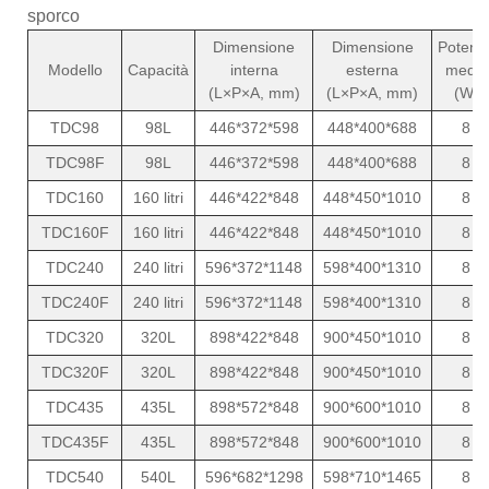
sporco
Dimensione
Dimensione
Potenz
Modello
Capacità
interna
esterna
media
(L×P×A, mm)
(L×P×A, mm)
(W)
TDC98
98L
446*372*598
448*400*688
8
TDC98F
98L
446*372*598
448*400*688
8
TDC160
160 litri
446*422*848
448*450*1010
8
TDC160F
160 litri
446*422*848
448*450*1010
8
TDC240
240 litri
596*372*1148
598*400*1310
8
TDC240F
240 litri
596*372*1148
598*400*1310
8
TDC320
320L
898*422*848
900*450*1010
8
TDC320F
320L
898*422*848
900*450*1010
8
TDC435
435L
898*572*848
900*600*1010
8
TDC435F
435L
898*572*848
900*600*1010
8
TDC540
540L
596*682*1298
598*710*1465
8