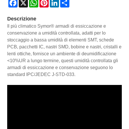
Facebook
X
WhatsApp
Pinterest
LinkedIn
Share
Descrizione
Il più climatico Symor® armadi di essiccazione e
conservazione a umidità controllata, adatti per lo
stoccaggio a bassa umidità di elementi SMT, schede
PCB, pacchetti IC, nastri SMD, bobine e nastri, cristalli e
lenti ottiche, fornisce un ambiente di deumidificazione
<10%UR a lungo termine, questi umidità controllata gli
armadi di essiccazione e conservazione seguono lo
standard IPC/JEDEC J-STD-033.