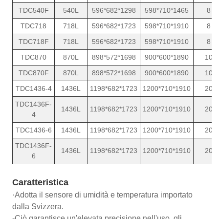
TDC540F
540L
596*682*1298
598*710*1465
8
TDC718
718L
596*682*1723
598*710*1910
8
TDC718F
718L
596*682*1723
598*710*1910
8
TDC870
870L
898*572*1698
900*600*1890
10
TDC870F
870L
898*572*1698
900*600*1890
10
TDC1436-4
1436L
1198*682*1723
1200*710*1910
20
TDC1436F-
1436L
1198*682*1723
1200*710*1910
20
4
TDC1436-6
1436L
1198*682*1723
1200*710*1910
20
TDC1436F-
1436L
1198*682*1723
1200*710*1910
20
6
Caratteristica
·Adotta il sensore di umidità e temperatura importato
dalla Svizzera.
-Ciò garantisce un'elevata precisione nell'uso, gli