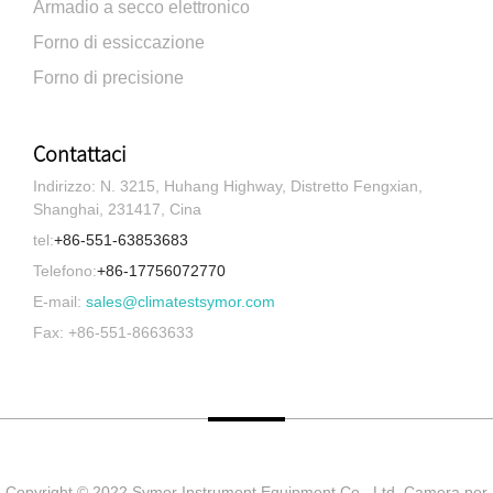
Armadio a secco elettronico
Forno di essiccazione
Forno di precisione
Contattaci
Indirizzo: N. 3215, Huhang Highway, Distretto Fengxian,
Shanghai, 231417, Cina
tel:
+86-551-63853683
Telefono:
+86-17756072770
E-mail:
sales@climatestsymor.com
Fax: +86-551-8663633
Copyright © 2022 Symor Instrument Equipment Co., Ltd. Camera per