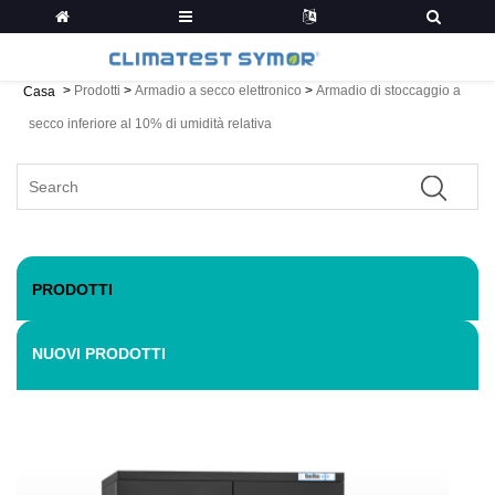
>
Prodotti
>
Armadio a secco elettronico
>
Armadio di stoccaggio a
Casa
secco inferiore al 10% di umidità relativa
PRODOTTI
NUOVI PRODOTTI