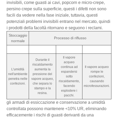
invisibili, come guasti ai cavi, popcorn e micro-crepe,
persino crepe sulla superficie, questi i difetti non sono
facili da vedere nella fase iniziale, tuttavia, questi
potenziali problemi invisibili entrano nel mercato, quindi
i prodotti della facoltà ritornano e seguono i reclami.
Stoccaggio
Processo di riflusso
normale
Il vapore
Durante il
acqueo
riscaldamento
continua ad
Il vapore acqueo
L'umidità
aumenta la
espandersi
rompe le
nell'ambiente
pressione del
sotto
confezioni,
penetra nelle
vapore acqueo,
riscaldamento,
causando
confezioni.
che separa lo
facendo
microfessurazioni.
stampo e la
esplodere i
resina.
pacchi.
gli armadi di essiccazione e conservazione a umidità
controllata possono mantenere <10% UR, eliminando
efficacemente i rischi di guasti derivanti da una