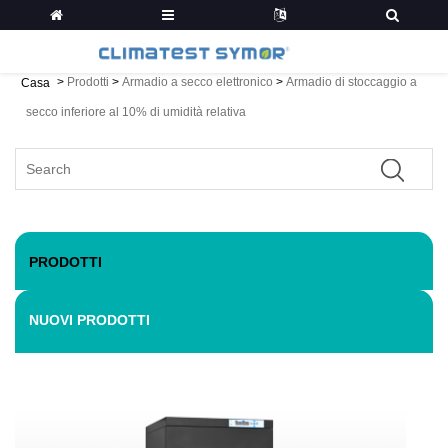
>
Prodotti
>
Armadio a secco elettronico
>
Armadio di stoccaggio a
Casa
secco inferiore al 10% di umidità relativa
PRODOTTI
NUOVI PRODOTTI