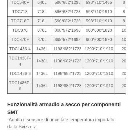
TDC540F
540L
596*682*1298
598*710*1465
8
TDC718
718L
596*682*1723
598*710*1910
8
TDC718F
718L
596*682*1723
598*710*1910
8
TDC870
870L
898*572*1698
900*600*1890
10
TDC870F
870L
898*572*1698
900*600*1890
10
TDC1436-4
1436L
1198*682*1723
1200*710*1910
20
TDC1436F-
1436L
1198*682*1723
1200*710*1910
20
4
TDC1436-6
1436L
1198*682*1723
1200*710*1910
20
TDC1436F-
1436L
1198*682*1723
1200*710*1910
20
6
Funzionalità armadio a secco per componenti
SMT
·Adotta il sensore di umidità e temperatura importato
dalla Svizzera.