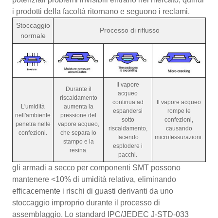
i prodotti della facoltà ritornano e seguono i reclami.
Stoccaggio
Processo di riflusso
normale
Il vapore
Durante il
acqueo
riscaldamento
continua ad
Il vapore acqueo
L'umidità
aumenta la
espandersi
rompe le
nell'ambiente
pressione del
sotto
confezioni,
penetra nelle
vapore acqueo,
riscaldamento,
causando
confezioni.
che separa lo
facendo
microfessurazioni.
stampo e la
esplodere i
resina.
pacchi.
gli armadi a secco per componenti SMT possono
mantenere <10% di umidità relativa, eliminando
efficacemente i rischi di guasti derivanti da uno
stoccaggio improprio durante il processo di
assemblaggio. Lo standard IPC/JEDEC J-STD-033