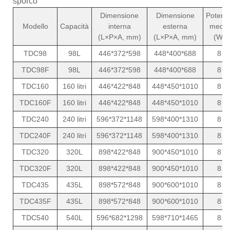
sporco
Dimensione
Dimensione
Potenz
Modello
Capacità
interna
esterna
media
(L×P×A, mm)
(L×P×A, mm)
(W)
TDC98
98L
446*372*598
448*400*688
8
TDC98F
98L
446*372*598
448*400*688
8
TDC160
160 litri
446*422*848
448*450*1010
8
TDC160F
160 litri
446*422*848
448*450*1010
8
TDC240
240 litri
596*372*1148
598*400*1310
8
TDC240F
240 litri
596*372*1148
598*400*1310
8
TDC320
320L
898*422*848
900*450*1010
8
TDC320F
320L
898*422*848
900*450*1010
8
TDC435
435L
898*572*848
900*600*1010
8
TDC435F
435L
898*572*848
900*600*1010
8
TDC540
540L
596*682*1298
598*710*1465
8