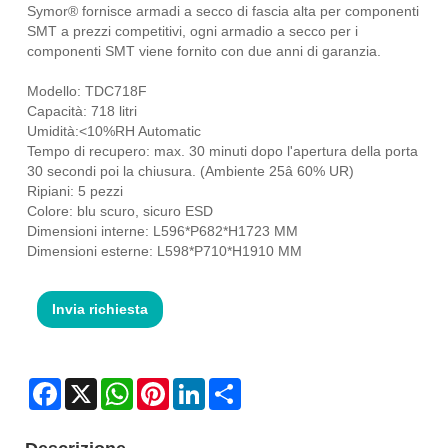
Symor® fornisce armadi a secco di fascia alta per componenti
SMT a prezzi competitivi, ogni armadio a secco per i
componenti SMT viene fornito con due anni di garanzia.
Modello: TDC718F
Capacità: 718 litri
Umidità:<10%RH Automatic
Tempo di recupero: max. 30 minuti dopo l'apertura della porta
30 secondi poi la chiusura. (Ambiente 25â 60% UR)
Ripiani: 5 pezzi
Colore: blu scuro, sicuro ESD
Dimensioni interne: L596*P682*H1723 MM
Dimensioni esterne: L598*P710*H1910 MM
Invia richiesta
Facebook
X
WhatsApp
Pinterest
LinkedIn
Share