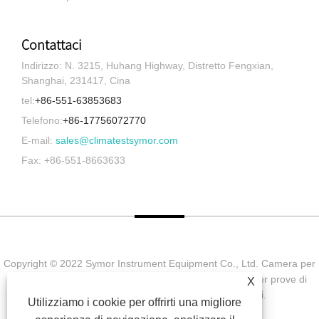
Contattaci
Indirizzo: N. 3215, Huhang Highway, Distretto Fengxian,
Shanghai, 231417, Cina
tel:
+86-551-63853683
Telefono:
+86-17756072770
E-mail:
sales@climatestsymor.com
Fax: +86-551-8663633
Copyright © 2022 Symor Instrument Equipment Co., Ltd. Camera per
prove ambientali, cabina elettronica a secco, camera per prove di
X
invecchiamento accelerato Tutti i diritti riservati.
Utilizziamo i cookie per offrirti una migliore