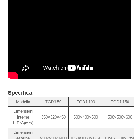
Specifica
Modello
TGDJ-50
TGDJ-100
TGDJ-150
Dimensioni
interne
350×320×450
500×400×500
500×500×600
L*P*A(mm)
Dimensioni
esterne
950×950×1400
1050×1030×1750
1050×1100×1850