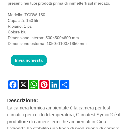
presenti nei tuoi prodotti prima di immetterli sul mercato.
Modello: TGDW-150
Capacità: 150 litri
Ripiano: 1 pz
Colore blu
Dimensione interna: 500×500×600 mm
Dimensione esterna: 1050×1100×1850 mm
Invia richiesta
Facebook
X
WhatsApp
Pinterest
LinkedIn
Share
Descrizione:
La camera termica ambientale è la camera per test
climatici per i cicli di temperatura, Climatest Symor® è il
produttore di camere termiche ambientali in Cina,
l'azienda ha stabilito una linea di produzione di camere