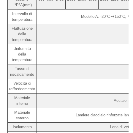
L*P*A(mm)
Intervallo di
Modello A: -20°C~+150°C; Mo
temperatura
Fluttuazione
della
temperatura
Uniformità
della
temperatura
Tasso di
riscaldamento
Velocità di
raffreddamento
Materiale
Acciaio in
interno
Materiale
Lamiere d'acciaio rinforzate lamin
esterno
Isolamento
Lana di vetro