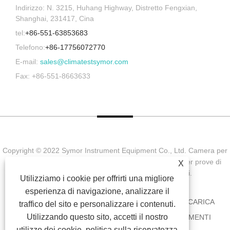
Indirizzo: N. 3215, Huhang Highway, Distretto Fengxian,
Shanghai, 231417, Cina
tel:
+86-551-63853683
Telefono:
+86-17756072770
E-mail:
sales@climatestsymor.com
Fax: +86-551-8663633
Copyright © 2022 Symor Instrument Equipment Co., Ltd. Camera per
prove ambientali, cabina elettronica a secco, camera per prove di
X
invecchiamento accelerato Tutti i diritti riservati.
Utilizziamo i cookie per offrirti una migliore
esperienza di navigazione, analizzare il
CASA
CHI SIAMO
PRODOTTI
NOTIZIA
SCARICA
traffico del sito e personalizzare i contenuti.
Utilizzando questo sito, accetti il ​​nostro
INVIA RICHIESTA
CONTATTACI
COLLEGAMENTI
utilizzo dei cookie.
politica sulla riservatezza