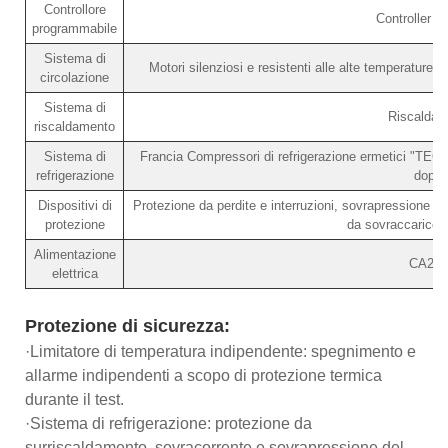
Controllore
Controller t
programmabile
Sistema di
Motori silenziosi e resistenti alle alte temperature, 
circolazione
Sistema di
Riscaldato
riscaldamento
Sistema di
Francia Compressori di refrigerazione ermetici "TECU
refrigerazione
doppi
Dispositivi di
Protezione da perdite e interruzioni, sovrapressione 
protezione
da sovraccarico c
Alimentazione
CA220
elettrica
Protezione di sicurezza:
·Limitatore di temperatura indipendente: spegnimento e
allarme indipendenti a scopo di protezione termica
durante il test.
·Sistema di refrigerazione: protezione da
surriscaldamento, sovracorrente e sovrapressione del