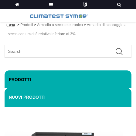
>
Prodotti
>
Armadio a secco elettronico
>
Armadio di stoccaggio a
Casa
secco con umidità relativa inferiore al 3%.
PRODOTTI
NUOVI PRODOTTI