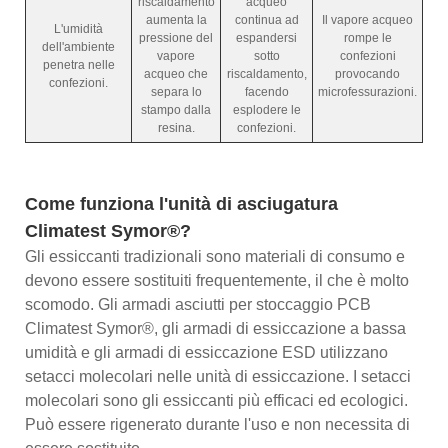
riscaldamento
acqueo
aumenta la
continua ad
Il vapore acqueo
L'umidità
pressione del
espandersi
rompe le
dell'ambiente
vapore
sotto
confezioni
penetra nelle
acqueo che
riscaldamento,
provocando
confezioni.
separa lo
facendo
microfessurazioni.
stampo dalla
esplodere le
resina.
confezioni.
Come funziona l'unità di asciugatura
Climatest Symor®?
Gli essiccanti tradizionali sono materiali di consumo e
devono essere sostituiti frequentemente, il che è molto
scomodo. Gli armadi asciutti per stoccaggio PCB
Climatest Symor®, gli armadi di essiccazione a bassa
umidità e gli armadi di essiccazione ESD utilizzano
setacci molecolari nelle unità di essiccazione. I setacci
molecolari sono gli essiccanti più efficaci ed ecologici.
Può essere rigenerato durante l'uso e non necessita di