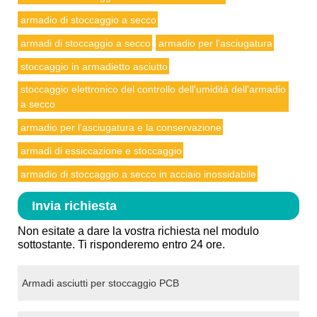
armadio di stoccaggio a secco
armadi di stoccaggio a secco
armadio per l'asciugatura
stoccaggio in armadietto asciutto
stoccaggio elettronico del controllo dell'umidità dell'armadio
a secco
armadio per l'asciugatura e la conservazione
armadi di essiccazione e stoccaggio
armadio di stoccaggio a secco in acciaio inossidabile
Invia richiesta
Non esitate a dare la vostra richiesta nel modulo
sottostante. Ti risponderemo entro 24 ore.