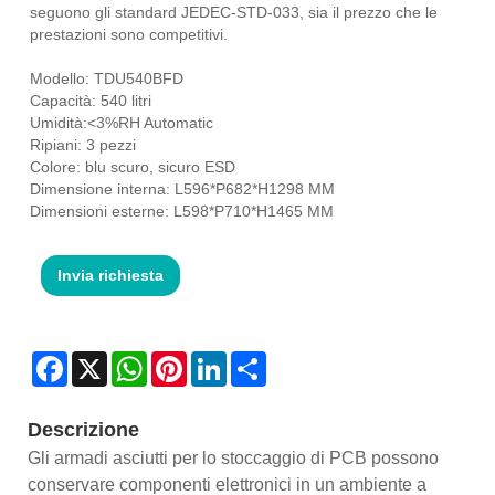
seguono gli standard JEDEC-STD-033, sia il prezzo che le
prestazioni sono competitivi.
Modello: TDU540BFD
Capacità: 540 litri
Umidità:<3%RH Automatic
Ripiani: 3 pezzi
Colore: blu scuro, sicuro ESD
Dimensione interna: L596*P682*H1298 MM
Dimensioni esterne: L598*P710*H1465 MM
Invia richiesta
Facebook
X
WhatsApp
Pinterest
LinkedIn
Share
Descrizione
Gli armadi asciutti per lo stoccaggio di PCB possono
conservare componenti elettronici in un ambiente a