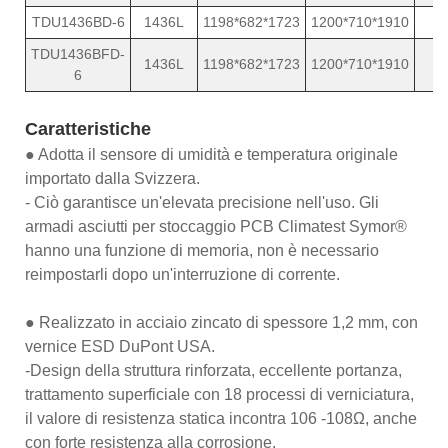
TDU1436BD-6
1436L
1198*682*1723
1200*710*1910
2
TDU1436BFD-
1436L
1198*682*1723
1200*710*1910
2
6
Caratteristiche
● Adotta il sensore di umidità e temperatura originale
importato dalla Svizzera.
- Ciò garantisce un'elevata precisione nell'uso. Gli
armadi asciutti per stoccaggio PCB Climatest Symor®
hanno una funzione di memoria, non è necessario
reimpostarli dopo un'interruzione di corrente.
● Realizzato in acciaio zincato di spessore 1,2 mm, con
vernice ESD DuPont USA.
-Design della struttura rinforzata, eccellente portanza,
trattamento superficiale con 18 processi di verniciatura,
il valore di resistenza statica incontra 106 -108Ω, anche
con forte resistenza alla corrosione.