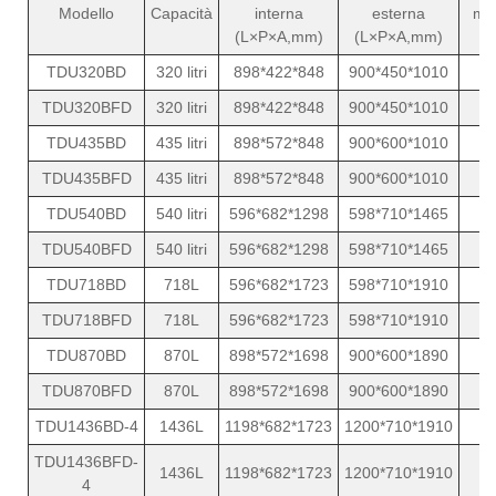
Modello
Capacità
interna
esterna
me
(L×P×A,mm)
(L×P×A,mm)
(
TDU320BD
320 litri
898*422*848
900*450*1010
1
TDU320BFD
320 litri
898*422*848
900*450*1010
1
TDU435BD
435 litri
898*572*848
900*600*1010
1
TDU435BFD
435 litri
898*572*848
900*600*1010
1
TDU540BD
540 litri
596*682*1298
598*710*1465
1
TDU540BFD
540 litri
596*682*1298
598*710*1465
1
TDU718BD
718L
596*682*1723
598*710*1910
1
TDU718BFD
718L
596*682*1723
598*710*1910
1
TDU870BD
870L
898*572*1698
900*600*1890
1
TDU870BFD
870L
898*572*1698
900*600*1890
1
TDU1436BD-4
1436L
1198*682*1723
1200*710*1910
2
TDU1436BFD-
1436L
1198*682*1723
1200*710*1910
2
4