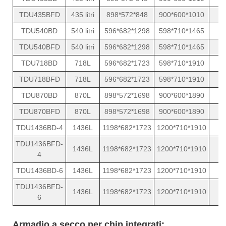
TDU435BFD
435 litri
898*572*848
900*600*1010
1
TDU540BD
540 litri
596*682*1298
598*710*1465
1
TDU540BFD
540 litri
596*682*1298
598*710*1465
1
TDU718BD
718L
596*682*1723
598*710*1910
1
TDU718BFD
718L
596*682*1723
598*710*1910
1
TDU870BD
870L
898*572*1698
900*600*1890
1
TDU870BFD
870L
898*572*1698
900*600*1890
1
TDU1436BD-4
1436L
1198*682*1723
1200*710*1910
2
TDU1436BFD-
1436L
1198*682*1723
1200*710*1910
2
4
TDU1436BD-6
1436L
1198*682*1723
1200*710*1910
2
TDU1436BFD-
1436L
1198*682*1723
1200*710*1910
2
6
Armadio a secco per chip integrati: