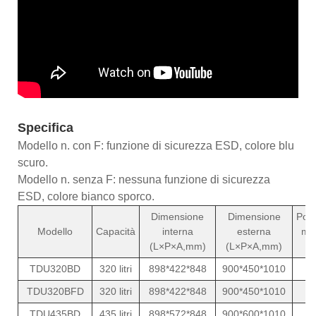
Specifica
Modello n. con F: funzione di sicurezza ESD, colore blu
scuro.
Modello n. senza F: nessuna funzione di sicurezza
ESD, colore bianco sporco.
Dimensione
Dimensione
Pot
Modello
Capacità
interna
esterna
me
(L×P×A,mm)
(L×P×A,mm)
(
TDU320BD
320 litri
898*422*848
900*450*1010
1
TDU320BFD
320 litri
898*422*848
900*450*1010
1
TDU435BD
435 litri
898*572*848
900*600*1010
1