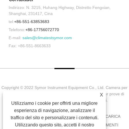
Indirizzo: N. 3215, Huhang Highway, Distretto Fengxian,
Shanghai, 231417, Cina
tel:
+86-551-63853683
Telefono:
+86-17756072770
E-mail:
sales@climatestsymor.com
Fax: +86-551-8663633
Copyright © 2022 Symor Instrument Equipment Co., Ltd. Camera per
prove ambientali, cabina elettronica a secco, camera per prove di
X
invecchiamento accelerato Tutti i diritti riservati.
Utilizziamo i cookie per offrirti una migliore
esperienza di navigazione, analizzare il
CASA
CHI SIAMO
PRODOTTI
NOTIZIA
SCARICA
traffico del sito e personalizzare i contenuti.
Utilizzando questo sito, accetti il ​​nostro
INVIA RICHIESTA
CONTATTACI
COLLEGAMENTI