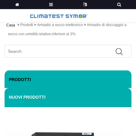
>
Prodotti
>
Armadio a secco elettronico
>
Armadio di stoccaggio a
Casa
secco con umidità relativa inferiore al 3%.
PRODOTTI
NUOVI PRODOTTI