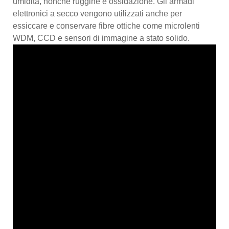
umidità, nonché ruggine e ossidazione. Gli armadi
elettronici a secco vengono utilizzati anche per
essiccare e conservare fibre ottiche come microlenti
WDM, CCD e sensori di immagine a stato solido.