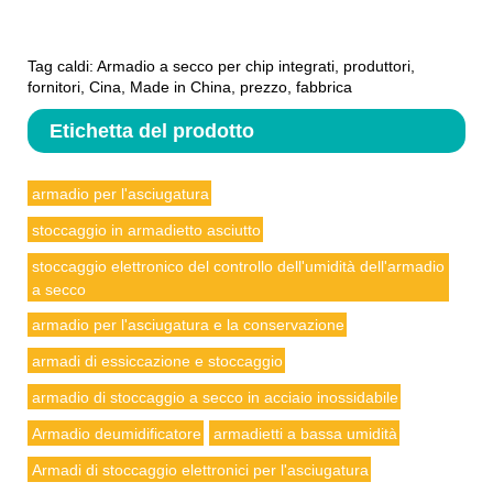
Tag caldi: Armadio a secco per chip integrati, produttori,
fornitori, Cina, Made in China, prezzo, fabbrica
Etichetta del prodotto
armadio per l'asciugatura
stoccaggio in armadietto asciutto
stoccaggio elettronico del controllo dell'umidità dell'armadio
a secco
armadio per l'asciugatura e la conservazione
armadi di essiccazione e stoccaggio
armadio di stoccaggio a secco in acciaio inossidabile
Armadio deumidificatore
armadietti a bassa umidità
Armadi di stoccaggio elettronici per l'asciugatura