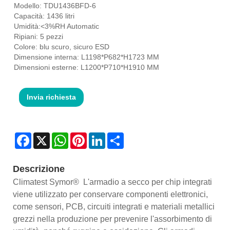
Modello: TDU1436BFD-6
Capacità: 1436 litri
Umidità:<3%RH Automatic
Ripiani: 5 pezzi
Colore: blu scuro, sicuro ESD
Dimensione interna: L1198*P682*H1723 MM
Dimensioni esterne: L1200*P710*H1910 MM
Invia richiesta
Facebook
X
WhatsApp
Pinterest
LinkedIn
Share
Descrizione
Climatest Symor® L'armadio a secco per chip integrati
viene utilizzato per conservare componenti elettronici,
come sensori, PCB, circuiti integrati e materiali metallici
grezzi nella produzione per prevenire l'assorbimento di