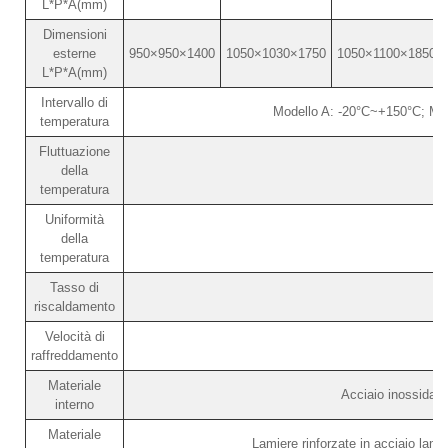
L*P*A(mm)
Dimensioni
esterne
950×950×1400
1050×1030×1750
1050×1100×1850
L*P*A(mm)
Intervallo di
Modello A: -20°C~+150°C; Mo
temperatura
Fluttuazione
della
temperatura
Uniformità
della
temperatura
Tasso di
riscaldamento
Velocità di
raffreddamento
Materiale
Acciaio inossidab
interno
Materiale
Lamiere rinforzate in acciaio lami