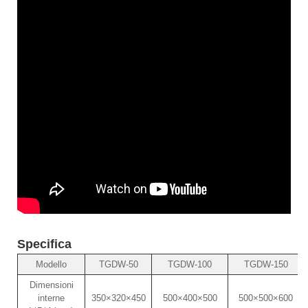
Specifica
Modello
TGDW-50
TGDW-100
TGDW-150
Dimensioni
interne
350×320×450
500×400×500
500×500×600