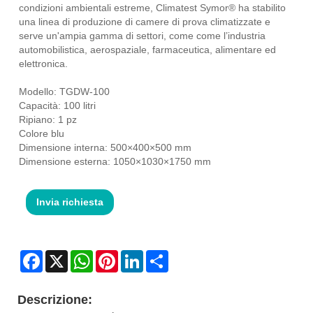
condizioni ambientali estreme, Climatest Symor® ha stabilito
una linea di produzione di camere di prova climatizzate e
serve un'ampia gamma di settori, come come l’industria
automobilistica, aerospaziale, farmaceutica, alimentare ed
elettronica.
Modello: TGDW-100
Capacità: 100 litri
Ripiano: 1 pz
Colore blu
Dimensione interna: 500×400×500 mm
Dimensione esterna: 1050×1030×1750 mm
Invia richiesta
Facebook
X
WhatsApp
Pinterest
LinkedIn
Share
Descrizione: