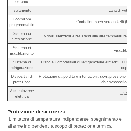
esterno
Isolamento
Lana di vetro
Controllore
Controller touch screen UNIQUE 
programmabile
Sistema di
Motori silenziosi e resistenti alle alte temperature, 
circolazione
Sistema di
Riscaldato
riscaldamento
Sistema di
Francia Compressori di refrigerazione ermetici "TECU
refrigerazione
doppi
Dispositivi di
Protezione da perdite e interruzioni, sovrapressione 
protezione
da sovraccarico c
Alimentazione
CA220
elettrica
Protezione di sicurezza:
·Limitatore di temperatura indipendente: spegnimento e
allarme indipendenti a scopo di protezione termica