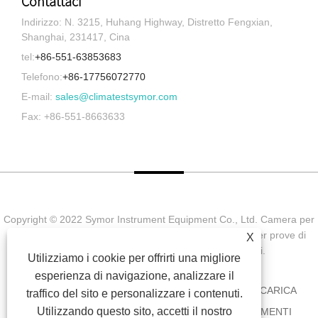
Contattaci
Indirizzo: N. 3215, Huhang Highway, Distretto Fengxian,
Shanghai, 231417, Cina
tel:
+86-551-63853683
Telefono:
+86-17756072770
E-mail:
sales@climatestsymor.com
Fax: +86-551-8663633
Copyright © 2022 Symor Instrument Equipment Co., Ltd. Camera per
prove ambientali, cabina elettronica a secco, camera per prove di
X
invecchiamento accelerato Tutti i diritti riservati.
Utilizziamo i cookie per offrirti una migliore
esperienza di navigazione, analizzare il
CASA
CHI SIAMO
PRODOTTI
NOTIZIA
SCARICA
traffico del sito e personalizzare i contenuti.
Utilizzando questo sito, accetti il ​​nostro
INVIA RICHIESTA
CONTATTACI
COLLEGAMENTI