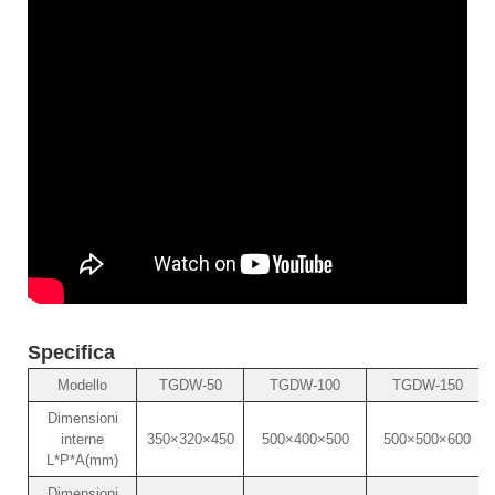
Specifica
Modello
TGDW-50
TGDW-100
TGDW-150
Dimensioni
interne
350×320×450
500×400×500
500×500×600
L*P*A(mm)
Dimensioni