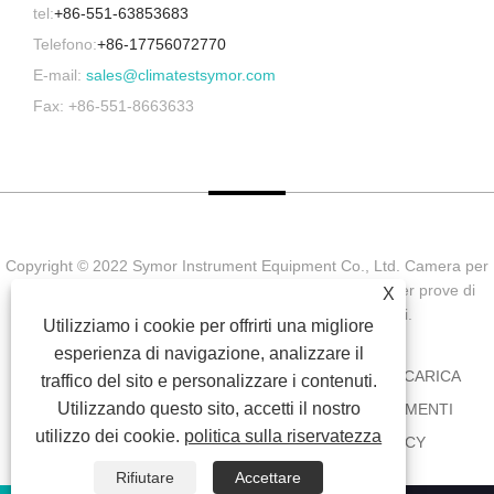
tel:
+86-551-63853683
Telefono:
+86-17756072770
E-mail:
sales@climatestsymor.com
Fax: +86-551-8663633
Copyright © 2022 Symor Instrument Equipment Co., Ltd. Camera per
prove ambientali, cabina elettronica a secco, camera per prove di
X
invecchiamento accelerato Tutti i diritti riservati.
Utilizziamo i cookie per offrirti una migliore
esperienza di navigazione, analizzare il
CASA
CHI SIAMO
PRODOTTI
NOTIZIA
SCARICA
traffico del sito e personalizzare i contenuti.
Utilizzando questo sito, accetti il ​​nostro
INVIA RICHIESTA
CONTATTACI
COLLEGAMENTI
utilizzo dei cookie.
politica sulla riservatezza
SITEMAP
RSS
XML
PRIVACY POLICY
Rifiutare
Accettare