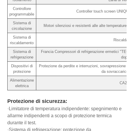
Controllore
Controller touch screen UNIQUE 
programmabile
Sistema di
Motori silenziosi e resistenti alle alte temperature, 
circolazione
Sistema di
Riscaldato
riscaldamento
Sistema di
Francia Compressori di refrigerazione ermetici "TECU
refrigerazione
doppi
Dispositivi di
Protezione da perdite e interruzioni, sovrapressione 
protezione
da sovraccarico c
Alimentazione
CA220
elettrica
Protezione di sicurezza:
·Limitatore di temperatura indipendente: spegnimento e
allarme indipendenti a scopo di protezione termica
durante il test.
·Sistema di refrigerazione: protezione da