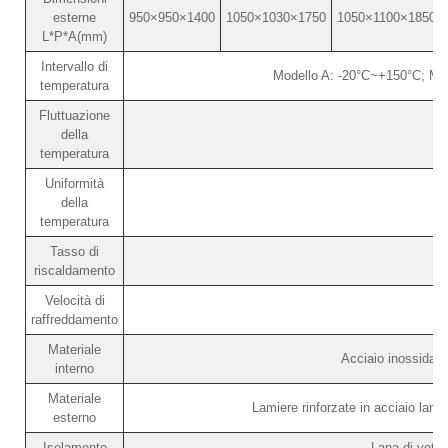
esterne
950×950×1400
1050×1030×1750
1050×1100×1850
L*P*A(mm)
Intervallo di
Modello A: -20°C~+150°C; Mo
temperatura
Fluttuazione
della
temperatura
Uniformità
della
temperatura
Tasso di
riscaldamento
Velocità di
raffreddamento
Materiale
Acciaio inossidab
interno
Materiale
Lamiere rinforzate in acciaio lami
esterno
Isolamento
Lana di vetro