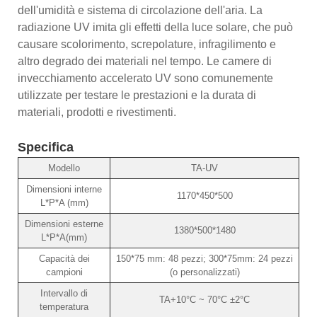
dell'umidità e sistema di circolazione dell'aria. La
radiazione UV imita gli effetti della luce solare, che può
causare scolorimento, screpolature, infragilimento e
altro degrado dei materiali nel tempo. Le camere di
invecchiamento accelerato UV sono comunemente
utilizzate per testare le prestazioni e la durata di
materiali, prodotti e rivestimenti.
Specifica
Modello
TA-UV
Dimensioni interne
1170*450*500
L*P*A (mm)
Dimensioni esterne
1380*500*1480
L*P*A(mm)
Capacità dei
150*75 mm: 48 pezzi; 300*75mm: 24 pezzi
campioni
(o personalizzati)
Intervallo di
TA+10°C ~ 70°C ±2°C
temperatura