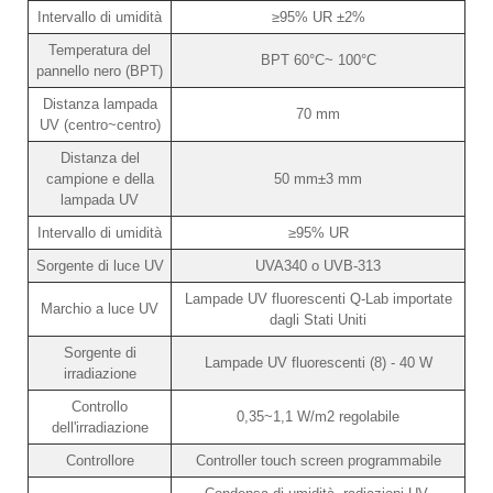
Intervallo di umidità
≥95% UR ±2%
Temperatura del
BPT 60°C~ 100°C
pannello nero (BPT)
Distanza lampada
70 mm
UV (centro~centro)
Distanza del
campione e della
50 mm±3 mm
lampada UV
Intervallo di umidità
≥95% UR
Sorgente di luce UV
UVA340 o UVB-313
Lampade UV fluorescenti Q-Lab importate
Marchio a luce UV
dagli Stati Uniti
Sorgente di
Lampade UV fluorescenti (8) - 40 W
irradiazione
Controllo
0,35~1,1 W/m2 regolabile
dell'irradiazione
Controllore
Controller touch screen programmabile