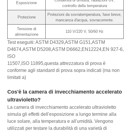
Condensa di umidità, radiazioni UV,
Esposizione
controllo della temperatura
Protezioni da sovratemperatura, fase breve,
Protezione
mancanza d'acqua, sovracorrente.
Tensione di
110 V/220 V, 50/60 Hz
alimentazione
Test eseguiti: ASTM D4329,ASTM G151,ASTM
D4674,ASTM D5208,ASTM D6662,EN12224,EN 927-6,
ISO
11507,ISO 11895,questa attrezzatura di prova è
conforme agli standard di prova sopra indicati (ma non
limitati a)
Cos'è la camera di invecchiamento accelerato
ultravioletto?
La camera di invecchiamento accelerato ultravioletto
simula gli effetti dell'esposizione a lungo termine alla
luce solare, alla temperatura e all'umidità. Vengono
utilizzati per testare la durabilità di una varietà di