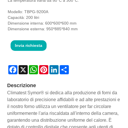
La temperatura varia da 50°C a 300°C.
Modello: TBPG-9200A
Capacità: 200 litri
Dimensione interna: 600*600*600 mm
Dimensione esterna: 950*885*840 mm
Invia richiesta
Facebook
X
WhatsApp
Pinterest
LinkedIn
Share
Descrizione
Climatest Symor® si dedica alla produzione di forni da
laboratorio di precisione affidabili e ad alte prestazioni e
il nostro forno utilizza un ventilatore per far circolare
uniformemente l'aria riscaldata all'interno della camera,
garantendo una distribuzione uniforme del calore. È
dotato di controllo digitale che consente agli utenti di