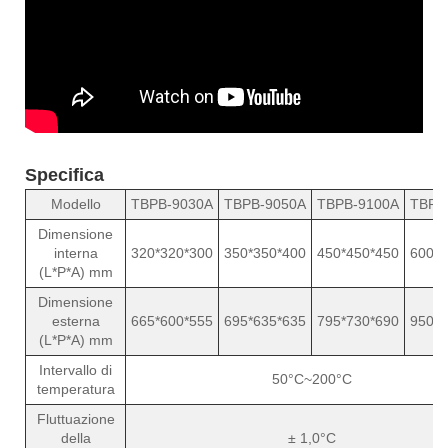
Specifica
Modello
TBPB-9030A
TBPB-9050A
TBPB-9100A
TBPB
Dimensione
interna
320*320*300
350*350*400
450*450*450
600*6
(L*P*A) mm
Dimensione
esterna
665*600*555
695*635*635
795*730*690
950*8
(L*P*A) mm
Intervallo di
50°C~200°C
temperatura
Fluttuazione
della
± 1,0°C