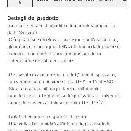
6
Dettagli del prodotto
·Adotta il sensore di umidità e temperatura importato
dalla Svizzera.
-Ciò garantisce un'elevata precisione nell'uso, inoltre,
gli armadi di stoccaggio dell'azoto hanno la funzione di
memoria, non è necessario reimpostare dopo
l'interruzione dell'alimentazione.
·Realizzato in acciaio zincato di 1,2 mm di spessore,
con verniciatura a polvere sicura USA DuPont ESD.
-Struttura solida, ottima portanza, trattamento
superficiale con 18 processi di spruzzatura a polvere, il
6
8
valore di resistenza statica incontra 10
-10
Î©.
·Dotato di modulo a risparmio di azoto
-Una volta che l'umidità all'interno degli armadi di
stoccaggio dell'azoto raggiunge il valore impostato, il