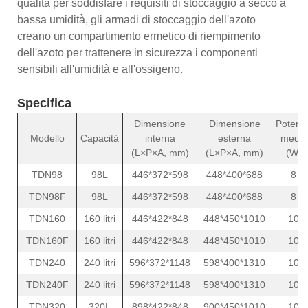
qualità per soddisfare i requisiti di stoccaggio a secco a
bassa umidità, gli armadi di stoccaggio dell'azoto
creano un compartimento ermetico di riempimento
dell'azoto per trattenere in sicurezza i componenti
sensibili all'umidità e all'ossigeno.
Specifica
Dimensione
Dimensione
Potenz
Modello
Capacità
interna
esterna
media
(L×P×A, mm)
(L×P×A, mm)
(W)
TDN98
98L
446*372*598
448*400*688
8
TDN98F
98L
446*372*598
448*400*688
8
TDN160
160 litri
446*422*848
448*450*1010
10
TDN160F
160 litri
446*422*848
448*450*1010
10
TDN240
240 litri
596*372*1148
598*400*1310
10
TDN240F
240 litri
596*372*1148
598*400*1310
10
TDN320
320L
898*422*848
900*450*1010
10