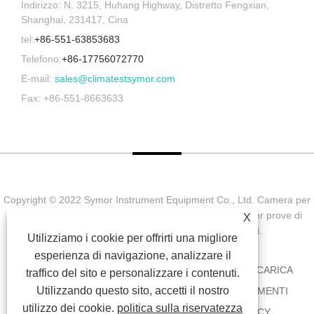
Indirizzo: N. 3215, Huhang Highway, Distretto Fengxian,
Shanghai, 231417, Cina
tel:
+86-551-63853683
Telefono:
+86-17756072770
E-mail:
sales@climatestsymor.com
Fax: +86-551-8663633
Copyright © 2022 Symor Instrument Equipment Co., Ltd. Camera per
prove ambientali, cabina elettronica a secco, camera per prove di
X
invecchiamento accelerato Tutti i diritti riservati.
Utilizziamo i cookie per offrirti una migliore
esperienza di navigazione, analizzare il
CASA
CHI SIAMO
PRODOTTI
NOTIZIA
SCARICA
traffico del sito e personalizzare i contenuti.
Utilizzando questo sito, accetti il ​​nostro
INVIA RICHIESTA
CONTATTACI
COLLEGAMENTI
utilizzo dei cookie.
politica sulla riservatezza
SITEMAP
RSS
XML
PRIVACY POLICY