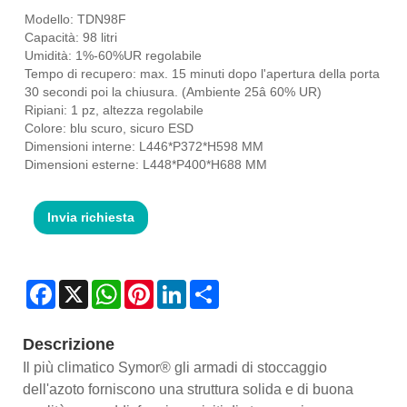
Modello: TDN98F
Capacità: 98 litri
Umidità: 1%-60%UR regolabile
Tempo di recupero: max. 15 minuti dopo l'apertura della porta
30 secondi poi la chiusura. (Ambiente 25â 60% UR)
Ripiani: 1 pz, altezza regolabile
Colore: blu scuro, sicuro ESD
Dimensioni interne: L446*P372*H598 MM
Dimensioni esterne: L448*P400*H688 MM
Invia richiesta
Facebook
X
WhatsApp
Pinterest
LinkedIn
Share
Descrizione
Il più climatico Symor® gli armadi di stoccaggio
dell'azoto forniscono una struttura solida e di buona