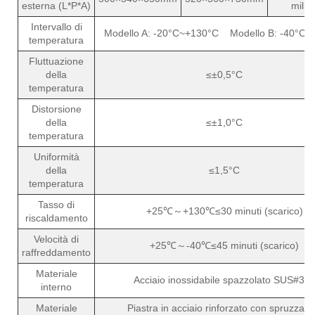
esterna (L*P*A)
millim
Intervallo di
Modello A: -20°C~+130°C Modello B: -40°C~
temperatura
Fluttuazione
della
≤±0,5°C
temperatura
Distorsione
della
≤±1,0°C
temperatura
Uniformità
della
≤1,5°C
temperatura
Tasso di
+25℃～+130℃≤30 minuti (scarico)
riscaldamento
Velocità di
+25℃～-40℃≤45 minuti (scarico)
raffreddamento
Materiale
Acciaio inossidabile spazzolato SUS#30
interno
Materiale
Piastra in acciaio rinforzato con spruzzatu