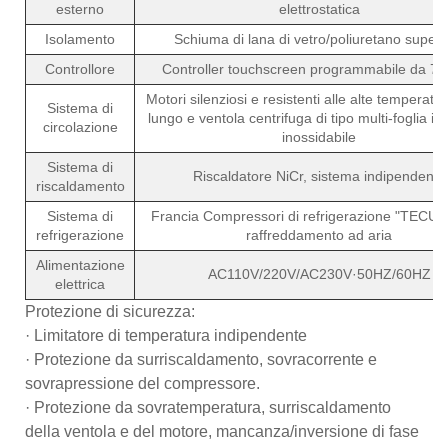
esterno
elettrostatica
Isolamento
Schiuma di lana di vetro/poliuretano superf
Controllore
Controller touchscreen programmabile da 7 po
Motori silenziosi e resistenti alle alte temperatu
Sistema di
lungo e ventola centrifuga di tipo multi-foglia in
circolazione
inossidabile
Sistema di
Riscaldatore NiCr, sistema indipendente
riscaldamento
Sistema di
Francia Compressori di refrigerazione "TECU
refrigerazione
raffreddamento ad aria
Alimentazione
AC110V/220V/AC230V·50HZ/60HZ
elettrica
Protezione di sicurezza:
· Limitatore di temperatura indipendente
· Protezione da surriscaldamento, sovracorrente e
sovrapressione del compressore.
· Protezione da sovratemperatura, surriscaldamento
della ventola e del motore, mancanza/inversione di fase