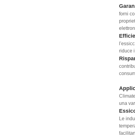
Garanz
forni co
proprie
elettron
Effici
l'essic
riduce i
Rispa
contrib
consumo
Appli
Climate
una var
Essic
Le indus
tempera
facilit