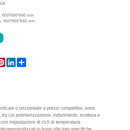
00A
a: 600*600*600 mm
a: 950*885*840 mm
atsApp
Pinterest
LinkedIn
Share
verticale o orizzontale a prezzi competitivi, sono
, tra cui polimerizzazione, indurimento, ricottura e
ive con impostazioni di cicli di temperatura
to personalizzati in base alle loro specifiche