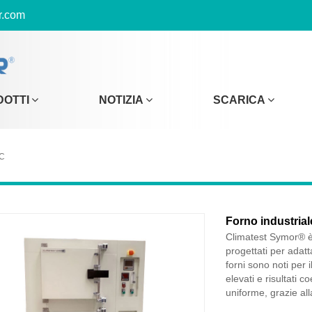
r.com
DOTTI
NOTIZIA
SCARICA
°C
Forno industrial
Climatest Symor® è 
progettati per adatt
forni sono noti per 
elevati e risultati 
uniforme, grazie all