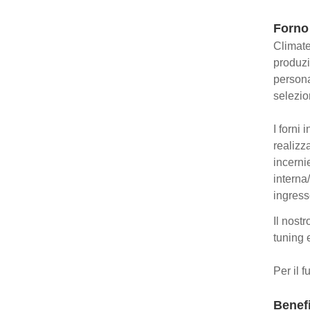
Forno 
Climate
produzio
persona
selezio
I forni
realizz
incerni
interna
ingresso
Il nost
tuning 
Per il 
Benefi