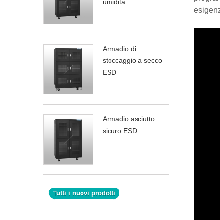
umidità
esigen
Armadio di
stoccaggio a secco
ESD
Armadio asciutto
sicuro ESD
Tutti i nuovi prodotti