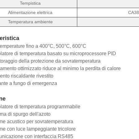
Tempistica
Alimentazione elettrica
CA38
Temperatura ambiente
eristica
emperature fino a 400°C, 500°C, 600°C
tore di temperatura basato su microprocessore PID
raggio della protezione da sovratemperatura
amento ottimizzato riduce al minimo la perdita di calore
to riscaldante rivestito
nte a fungo di emergenza
ne
atore di temperatura programmabile
a di spurgo dell'azoto
e acustico per sovratemperatura
e con luce lampeggiante tricolore
icazione con interfaccia RS485