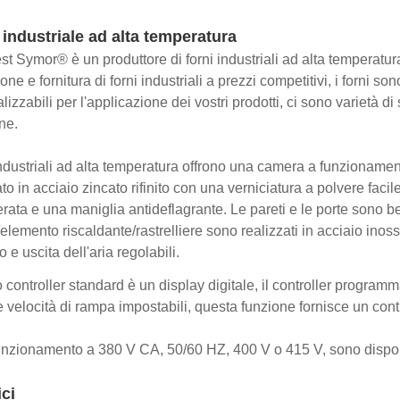
industriale ad alta temperatura
st Symor® è un produttore di forni industriali ad alta temperatur
ne e fornitura di forni industriali a prezzi competitivi, i forni s
lizzabili per l'applicazione dei vostri prodotti, ci sono varietà d
ne.
 industriali ad alta temperatura offrono una camera a funzionamen
ato in acciaio zincato rifinito con una verniciatura a polvere faci
erata e una maniglia antideflagrante. Le pareti e le porte sono be
/elemento riscaldante/rastrelliere sono realizzati in acciaio inos
 e uscita dell'aria regolabili.
ro controller standard è un display digitale, il controller program
e velocità di rampa impostabili, questa funzione fornisce un con
funzionamento a 380 V CA, 50/60 HZ, 400 V o 415 V, sono dispon
ci