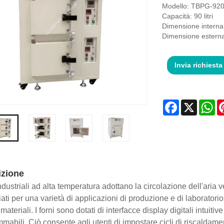
Modello: TBPG-92
Capacità: 90 litri
Dimensione intern
Dimensione estern
Invia richiesta
Facebook
X
Wh
izione
industriali ad alta temperatura adottano la circolazione dell'aria 
iati per una varietà di applicazioni di produzione e di laboratorio
 materiali. I forni sono dotati di interfacce display digitali intuit
mabili. Ciò consente agli utenti di impostare cicli di riscaldamen