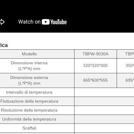
ica
Modello
TBPW-9030A
TBP
Dimensione interna
320*320*300
350
(L*P*A) mm
Dimensione esterna
665*600*555
695
(L*P*A) mm
Intervallo di temperatura
Fluttuazione della temperatura
Risoluzione della temperatura
Uniformità della temperatura
Scaffali