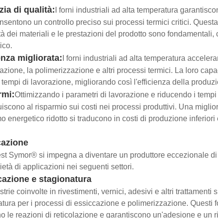
ia di qualità:
I forni industriali ad alta temperatura garantiscono
nsentono un controllo preciso sui processi termici critici. Questa 
tà dei materiali e le prestazioni del prodotto sono fondamentali
ico.
enza migliorata:
I forni industriali ad alta temperatura accelera
cazione, la polimerizzazione e altri processi termici. La loro ca
 tempi di lavorazione, migliorando così l'efficienza della produzio
rmi:
Ottimizzando i parametri di lavorazione e riducendo i tempi di
uiscono al risparmio sui costi nei processi produttivi. Una miglior
 energetico ridotto si traducono in costi di produzione inferiori 
cazione
st Symor® si impegna a diventare un produttore eccezionale di fo
ietà di applicazioni nei seguenti settori.
cazione e stagionatura
trie coinvolte in rivestimenti, vernici, adesivi e altri trattamenti s
tura per i processi di essiccazione e polimerizzazione. Questi f
ano le reazioni di reticolazione e garantiscono un'adesione e un 