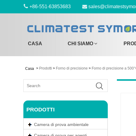
+86-551-63853683
sales@climatestsymo
CASA
CHI SIAMO
PRO
>
Prodotti
>
Forno di precisione
>
Forno di precisione a 500
Casa
PRODOTTI
Camera di prova ambientale
Camera di prova per agenti