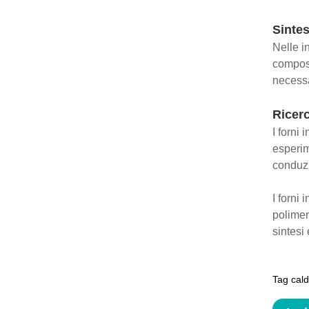
Sintes
Nelle in
compost
necessa
Ricerc
I forni 
esperim
conduzi
I forni 
polimeri
sintesi
Tag cald