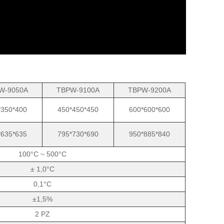
W-9050A
TBPW-9100A
TBPW-9200A
*350*400
450*450*450
600*600*600
*635*635
795*730*690
950*885*840
100°C ~ 500°C
± 1,0°C
0,1°C
±1,5%
2 PZ