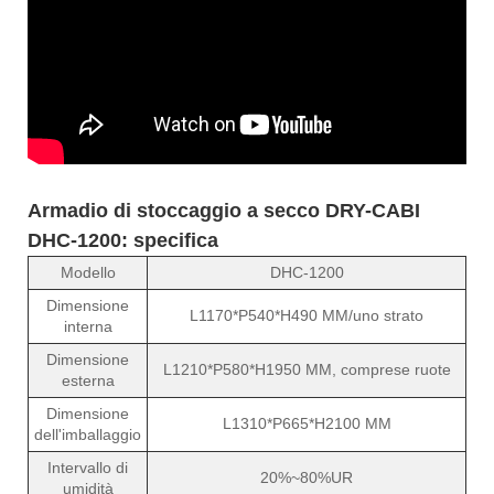
Armadio di stoccaggio a secco DRY-CABI
DHC-1200: specifica
Modello
DHC-1200
Dimensione
L1170*P540*H490 MM/uno strato
interna
Dimensione
L1210*P580*H1950 MM, comprese ruote
esterna
Dimensione
L1310*P665*H2100 MM
dell'imballaggio
Intervallo di
20%~80%UR
umidità