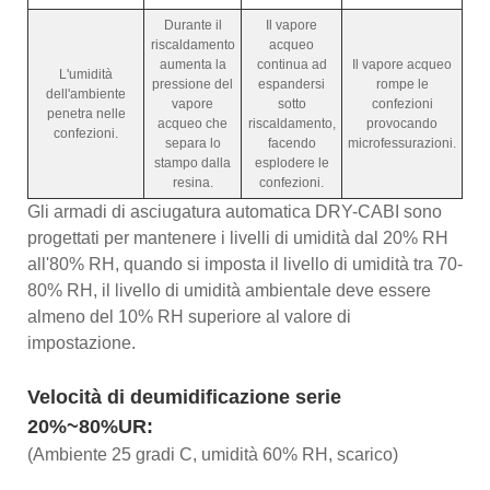
Durante il
Il vapore
riscaldamento
acqueo
aumenta la
continua ad
Il vapore acqueo
L'umidità
pressione del
espandersi
rompe le
dell'ambiente
vapore
sotto
confezioni
penetra nelle
acqueo che
riscaldamento,
provocando
confezioni.
separa lo
facendo
microfessurazioni.
stampo dalla
esplodere le
resina.
confezioni.
Gli armadi di asciugatura automatica DRY-CABI sono
progettati per mantenere i livelli di umidità dal 20% RH
all'80% RH, quando si imposta il livello di umidità tra 70-
80% RH, il livello di umidità ambientale deve essere
almeno del 10% RH superiore al valore di
impostazione.
Velocità di deumidificazione serie
20%~80%UR:
(Ambiente 25 gradi C, umidità 60% RH, scarico)