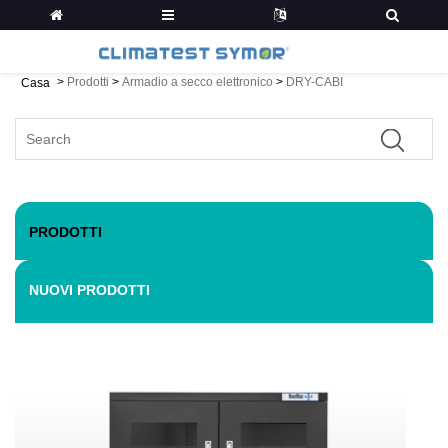
>
Prodotti
>
Armadio a secco elettronico
>
DRY-CABI
Casa
PRODOTTI
NUOVI PRODOTTI