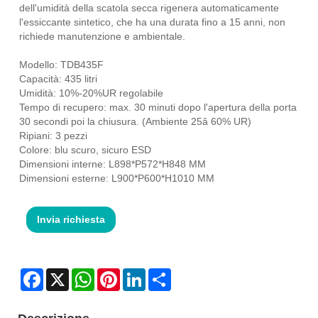
dell'umidità della scatola secca rigenera automaticamente
l'essiccante sintetico, che ha una durata fino a 15 anni, non
richiede manutenzione e ambientale.
Modello: TDB435F
Capacità: 435 litri
Umidità: 10%-20%UR regolabile
Tempo di recupero: max. 30 minuti dopo l'apertura della porta
30 secondi poi la chiusura. (Ambiente 25â 60% UR)
Ripiani: 3 pezzi
Colore: blu scuro, sicuro ESD
Dimensioni interne: L898*P572*H848 MM
Dimensioni esterne: L900*P600*H1010 MM
Invia richiesta
Facebook
X
WhatsApp
Pinterest
LinkedIn
Share