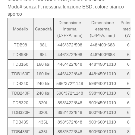
Mode# senza F: nessuna funzione ESD, colore bianco
sporco
Dimensione
Dimensione
Potenz
Modello
Capacità
interna
esterna
media
(L×P×A, mm)
(L×P×A, mm)
(W)
TDB98
98L
446*372*598
448*400*688
6
TDB98F
98L
446*372*598
448*400*688
6
TDB160
160 litri
446*422*848
448*450*1010
6
TDB160F
160 litri
446*422*848
448*450*1010
6
TDB240
240 litri
596*372*1148
598*400*1310
6
TDB240F
240 litri
596*372*1148
598*400*1310
6
TDB320
320L
898*422*848
900*450*1010
6
TDB320F
320L
898*422*848
900*450*1010
6
TDB435
435L
898*572*848
900*600*1010
8
TDB435F
435L
898*572*848
900*600*1010
8