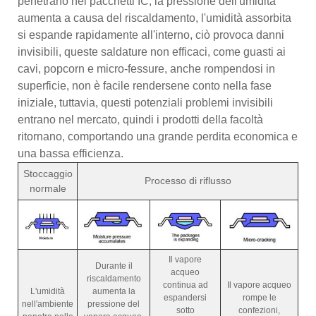
penetrano nei pacchetti IC, la pressione dell'umidità
aumenta a causa del riscaldamento, l'umidità assorbita
si espande rapidamente all'interno, ciò provoca danni
invisibili, queste saldature non efficaci, come guasti ai
cavi, popcorn e micro-fessure, anche rompendosi in
superficie, non è facile rendersene conto nella fase
iniziale, tuttavia, questi potenziali problemi invisibili
entrano nel mercato, quindi i prodotti della facoltà
ritornano, comportando una grande perdita economica e
una bassa efficienza.
Stoccaggio
Processo di riflusso
normale
Il vapore
Durante il
acqueo
riscaldamento
continua ad
Il vapore acqueo
L'umidità
aumenta la
espandersi
rompe le
nell'ambiente
pressione del
sotto
confezioni,