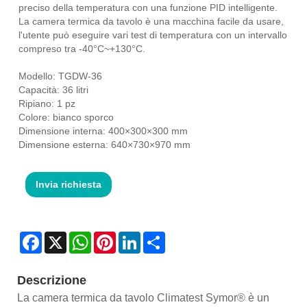
preciso della temperatura con una funzione PID intelligente.
La camera termica da tavolo è una macchina facile da usare,
l'utente può eseguire vari test di temperatura con un intervallo
compreso tra -40°C~+130°C.
Modello: TGDW-36
Capacità: 36 litri
Ripiano: 1 pz
Colore: bianco sporco
Dimensione interna: 400×300×300 mm
Dimensione esterna: 640×730×970 mm
Invia richiesta
Facebook
X
WhatsApp
Pinterest
LinkedIn
Share
Descrizione
La camera termica da tavolo Climatest Symor® è un