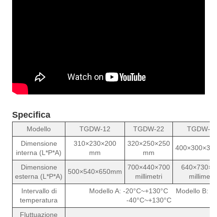
Specifica
Modello
TGDW-12
TGDW-22
TGDW-3
Dimensione
310×230×200
320×250×250
400×300×3
interna (L*P*A)
mm
mm
Dimensione
700×440×700
640×730×9
500×540×650mm
esterna (L*P*A)
millimetri
millimetri
Intervallo di
Modello A: -20°C~+130°C Modello B:
temperatura
-40°C~+130°C
Fluttuazione