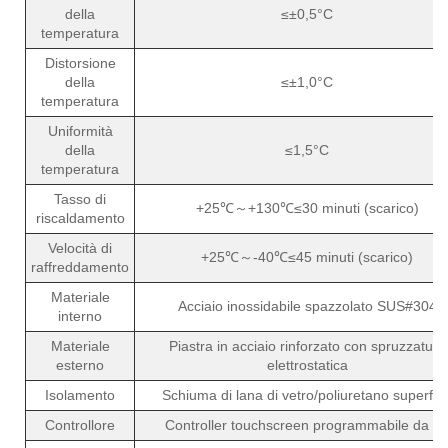
della
≤±0,5°C
temperatura
Distorsione
della
≤±1,0°C
temperatura
Uniformità
della
≤1,5°C
temperatura
Tasso di
+25℃～+130℃≤30 minuti (scarico)
riscaldamento
Velocità di
+25℃～-40℃≤45 minuti (scarico)
raffreddamento
Materiale
Acciaio inossidabile spazzolato SUS#304
interno
Materiale
Piastra in acciaio rinforzato con spruzzatura
esterno
elettrostatica
Isolamento
Schiuma di lana di vetro/poliuretano superfin
Controllore
Controller touchscreen programmabile da 7"