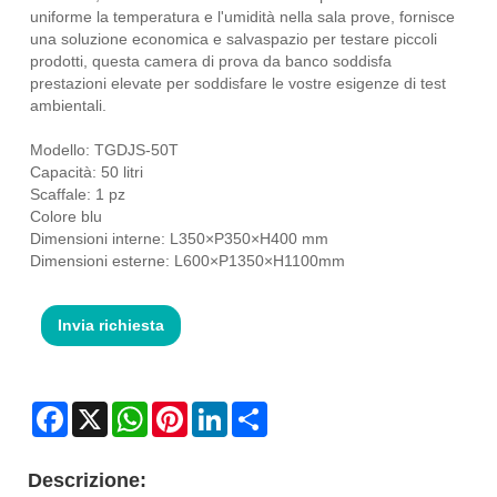
uniforme la temperatura e l'umidità nella sala prove, fornisce
una soluzione economica e salvaspazio per testare piccoli
prodotti, questa camera di prova da banco soddisfa
prestazioni elevate per soddisfare le vostre esigenze di test
ambientali.
Modello: TGDJS-50T
Capacità: 50 litri
Scaffale: 1 pz
Colore blu
Dimensioni interne: L350×P350×H400 mm
Dimensioni esterne: L600×P1350×H1100mm
Invia richiesta
Facebook
X
WhatsApp
Pinterest
LinkedIn
Share
Descrizione: