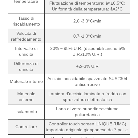
temperatura
Fluttuazione di temperatura: â¤±0,5°C;
Uniformità della temperatura: â¤2°C
Tasso di
2,0~3,0°C/min
riscaldamento
Velocità di
0,7~1,0°C/min
raffreddamento
Intervallo di
20% ~ 98% U.R. (disponibili anche 5%
umidità
U.R./10% U.R.)
Differenza di
+2/-3% U.R
umidità
Acciaio inossidabile spazzolato SUS#304
Materiale interno
anticorrosivo
Materiale
Lamiera d'acciaio laminata a freddo con
esterno
spruzzatura elettrostatica
Lana di vetro superfine/schiuma
Isolamento
poliuretanica
Controller touch screen UNIQUE (UMC)
Controllore
importato originale giapponese da 7 pollici