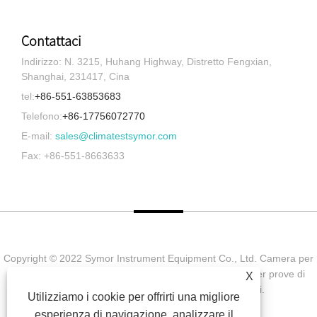
Contattaci
Indirizzo: N. 3215, Huhang Highway, Distretto Fengxian,
Shanghai, 231417, Cina
tel:
+86-551-63853683
Telefono:
+86-17756072770
E-mail:
sales@climatestsymor.com
Fax: +86-551-8663633
Copyright © 2022 Symor Instrument Equipment Co., Ltd. Camera per
prove ambientali, cabina elettronica a secco, camera per prove di
X
invecchiamento accelerato Tutti i diritti riservati.
Utilizziamo i cookie per offrirti una migliore
esperienza di navigazione, analizzare il