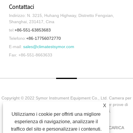
Contattaci
Indirizzo: N. 3215, Huhang Highway, Distretto Fengxian,
Shanghai, 231417, Cina
tel:
+86-551-63853683
Telefono:
+86-17756072770
E-mail:
sales@climatestsymor.com
Fax: +86-551-8663633
Copyright © 2022 Symor Instrument Equipment Co., Ltd. Camera per
prove ambientali, cabina elettronica a secco, camera per prove di
X
invecchiamento accelerato Tutti i diritti riservati.
Utilizziamo i cookie per offrirti una migliore
esperienza di navigazione, analizzare il
CASA
CHI SIAMO
PRODOTTI
NOTIZIA
SCARICA
traffico del sito e personalizzare i contenuti.