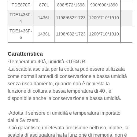
TDE870F
870L
898*572*1698
900*600*1890
TDE1436F-
1436L
1198*682*1723
1200*710*1910
4
TDE1436F-
1436L
1198*682*1723
1200*710*1910
6
Caratteristica
·Temperatura 40â, umidità <10%UR.
-La scatola asciutta per la cottura può essere utilizzata
come normali armadi di conservazione a bassa umidità
senza riscaldamento, quando non è richiesta la
funzione di cottura a bassa temperatura di 40 , è
disponibile anche la conservazione a bassa umidità.
·Adotta il sensore di umidità e temperatura importato
dalla Svizzera.
-Ciò garantisce un'elevata precisione nell'uso, inoltre, la
scatola di asciugatura ha la funzione di memoria, non è