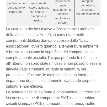
espandersi
rompe le
nell'ambiente
pressione del
sotto
confezioni,
penetra nelle
vapore acqueo,
riscaldamento,
causando
confezioni.
che separa lo
facendo
microfessurazioni.
stampo e la
esplodere i
resina.
pacchi.
La cottura in dry box risolve efficacemente i problemi
della âfalsa essiccazioneâ, in particolare molti
componenti difettosi derivano spesso dalla “falsa
essiccazione”, ovvero quando la temperatura ambiente
è bassa, nonostante la superficie dei componenti sia
completamente asciutta, l'acqua profonda le molecole
all'interno non sono state rimosse e non possono essere
rilevate dagli strumenti, durante la saldatura nel
processo di rifusione, le molecole d'acqua interne si
espandono dopo il riscaldamento, causando crepe e
saldature non efficaci.
La scatola asciutta da forno è ampiamente utilizzata per
la conservazione di componenti SMT, nastri e bobine,
circuiti stampati (PCB), componenti elettronici, inoltre