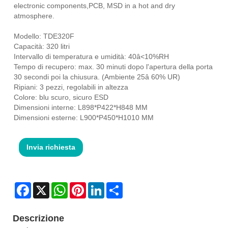
electronic components,PCB, MSD in a hot and dry
atmosphere.
Modello: TDE320F
Capacità: 320 litri
Intervallo di temperatura e umidità: 40â<10%RH
Tempo di recupero: max. 30 minuti dopo l'apertura della porta
30 secondi poi la chiusura. (Ambiente 25â 60% UR)
Ripiani: 3 pezzi, regolabili in altezza
Colore: blu scuro, sicuro ESD
Dimensioni interne: L898*P422*H848 MM
Dimensioni esterne: L900*P450*H1010 MM
Invia richiesta
Facebook
X
WhatsApp
Pinterest
LinkedIn
Share
Descrizione