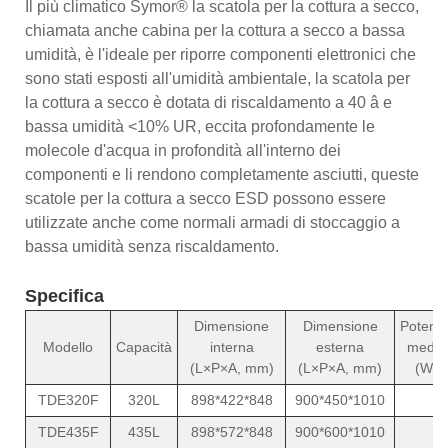
Il più climatico Symor® la scatola per la cottura a secco,
chiamata anche cabina per la cottura a secco a bassa
umidità, è l'ideale per riporre componenti elettronici che
sono stati esposti all'umidità ambientale, la scatola per
la cottura a secco è dotata di riscaldamento a 40 â e
bassa umidità <10% UR, eccita profondamente le
molecole d'acqua in profondità all'interno dei
componenti e li rendono completamente asciutti, queste
scatole per la cottura a secco ESD possono essere
utilizzate anche come normali armadi di stoccaggio a
bassa umidità senza riscaldamento.
Specifica
Dimensione
Dimensione
Potenz
Modello
Capacità
interna
esterna
media
(L×P×A, mm)
(L×P×A, mm)
(W)
TDE320F
320L
898*422*848
900*450*1010
TDE435F
435L
898*572*848
900*600*1010