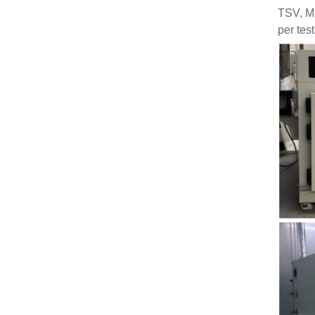
TSV, ME
per tes