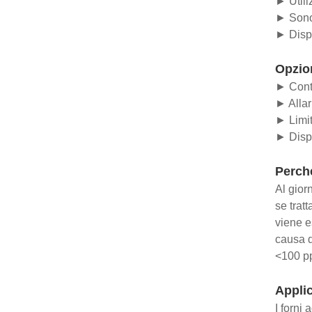
► Utili
► Sono 
► Dispo
Opzio
► Cont
► Allar
► Limit
► Dispo
Perché
Al giorn
se trat
viene e
causa d
<100 pp
Appli
I forni