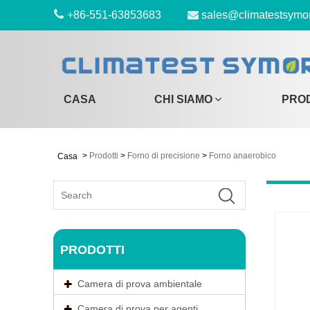
+86-551-63853683
sales@climatestsymo
CASA
CHI SIAMO
PRO
>
Prodotti
>
Forno di precisione
>
Forno anaerobico
Casa
PRODOTTI
Camera di prova ambientale
Camera di prova per agenti