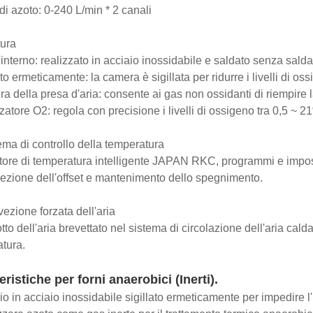
di azoto: 0-240 L/min * 2 canali
ura
 interno: realizzato in acciaio inossidabile e saldato senza sald
ato ermeticamente: la camera è sigillata per ridurre i livelli di os
tura della presa d'aria: consente ai gas non ossidanti di riempire
zzatore O2: regola con precisione i livelli di ossigeno tra 0,5 ~ 2
ma di controllo della temperatura
ore di temperatura intelligente JAPAN RKC, programmi e imposta
rezione dell'offset e mantenimento dello spegnimento.
zione forzata dell'aria
otto dell'aria brevettato nel sistema di circolazione dell'aria ca
tura.
eristiche per forni anaerobici (Inerti).
o in acciaio inossidabile sigillato ermeticamente per impedire l