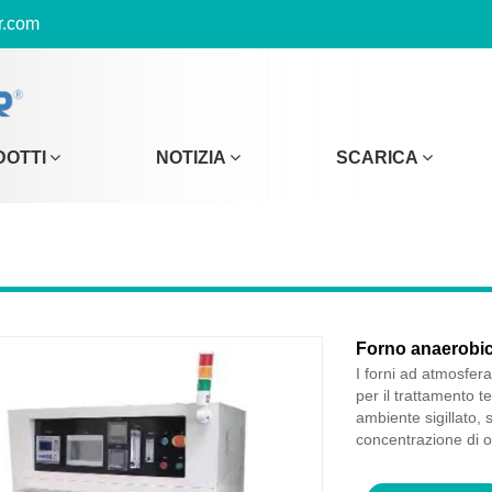
r.com
DOTTI
NOTIZIA
SCARICA
Forno anaerobi
I forni ad atmosfera
per il trattamento t
ambiente sigillato, 
concentrazione di 