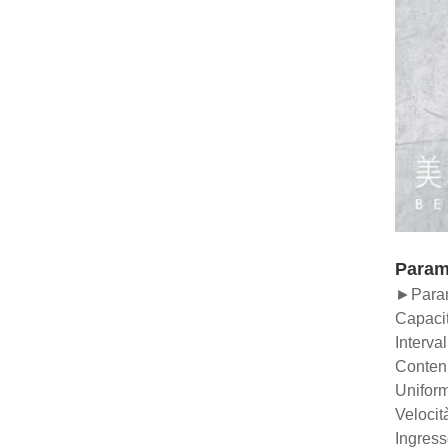
Parame
►Parame
Capacit
Interva
Conten
Uniform
Velocit
Ingress