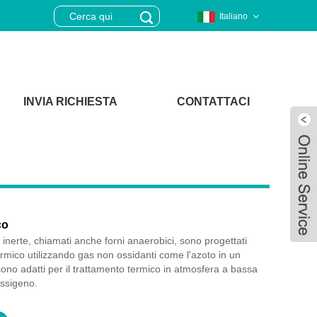
Italiano
INVIA RICHIESTA
CONTATTACI
co
 inerte, chiamati anche forni anaerobici, sono progettati
ermico utilizzando gas non ossidanti come l'azoto in un
sono adatti per il trattamento termico in atmosfera a bassa
ossigeno.
Live