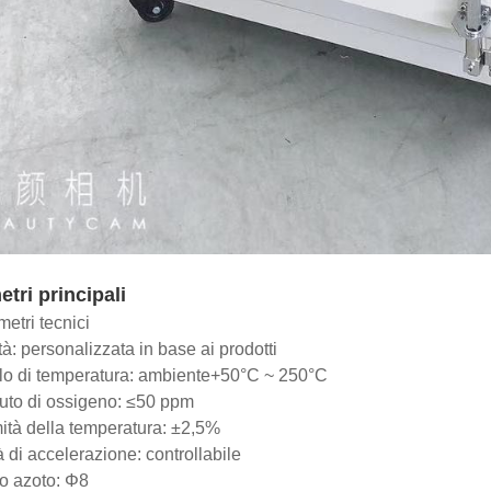
tri principali
tri tecnici
à: personalizzata in base ai prodotti
llo di temperatura: ambiente+50°C ~ 250°C
uto di ossigeno: ≤50 ppm
ità della temperatura: ±2,5%
à di accelerazione: controllabile
o azoto: Φ8