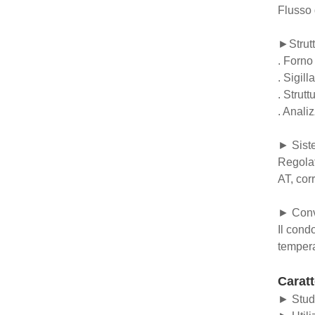
Flusso 
►Strutt
. Forno
. Sigill
. Strut
. Anali
► Siste
Regolat
AT, cor
► Conve
Il cond
tempera
Caratt
► Studi