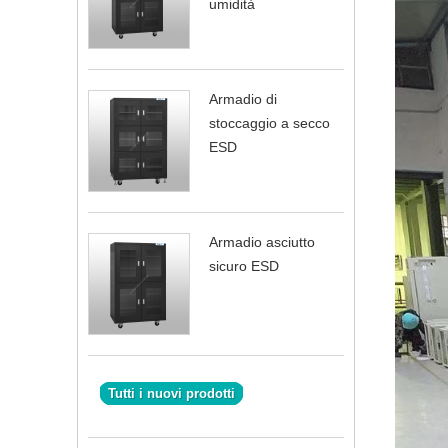
umidità
Armadio di
stoccaggio a secco
ESD
Armadio asciutto
sicuro ESD
Tutti i nuovi prodotti