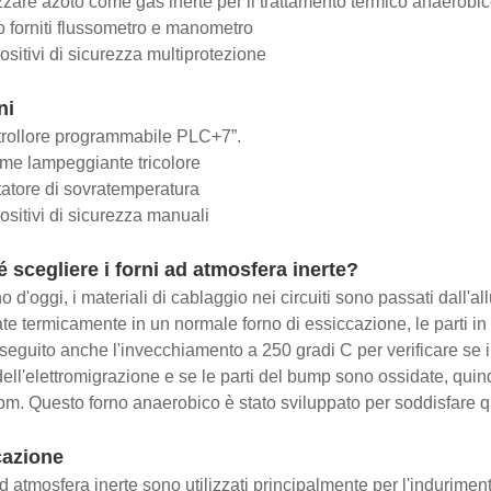
zzare azoto come gas inerte per il trattamento termico anaerobi
forniti flussometro e manometro
sitivi di sicurezza multiprotezione
ni
rollore programmabile PLC+7”.
me lampeggiante tricolore
atore di sovratemperatura
sitivi di sicurezza manuali
 scegliere i forni ad atmosfera inerte?
o d'oggi, i materiali di cablaggio nei circuiti sono passati dall'al
tate termicamente in un normale forno di essiccazione, le parti in
seguito anche l'invecchiamento a 250 gradi C per verificare se i d
ell'elettromigrazione e se le parti del bump sono ossidate, quind
m. Questo forno anaerobico è stato sviluppato per soddisfare 
cazione
 ad atmosfera inerte sono utilizzati principalmente per l'induri