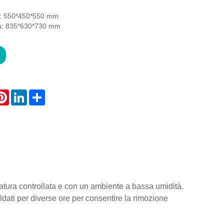
a: 550*450*550 mm
a: 835*630*730 mm
atsApp
Pinterest
LinkedIn
Share
atura controllata e con un ambiente a bassa umidità.
aldati per diverse ore per consentire la rimozione