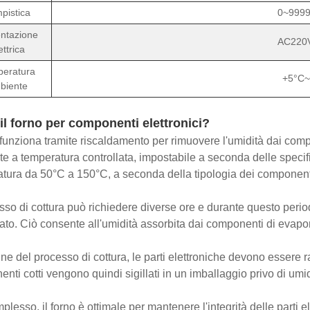
pistica
0~9999
entazione
AC220
ettrica
eratura
+5°C~
biente
il forno per componenti elettronici?
o funziona tramite riscaldamento per rimuovere l'umidità dai comp
e a temperatura controllata, impostabile a seconda delle specifich
tura da 50°C a 150°C, a seconda della tipologia dei component
esso di cottura può richiedere diverse ore e durante questo perio
lato. Ciò consente all'umidità assorbita dai componenti di evap
ine del processo di cottura, le parti elettroniche devono essere r
nti cotti vengono quindi sigillati in un imballaggio privo di umi
plesso, il forno è ottimale per mantenere l'integrità delle parti e