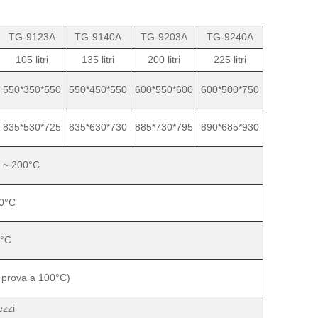
TG-9123A
TG-9140A
TG-9203A
TG-9240A
105 litri
135 litri
200 litri
225 litri
550*350*550
550*450*550
600*550*600
600*500*750
835*530*725
835*630*730
885*730*795
890*685*930
 ~ 200°C
,0°C
1°C
 prova a 100°C)
ezzi