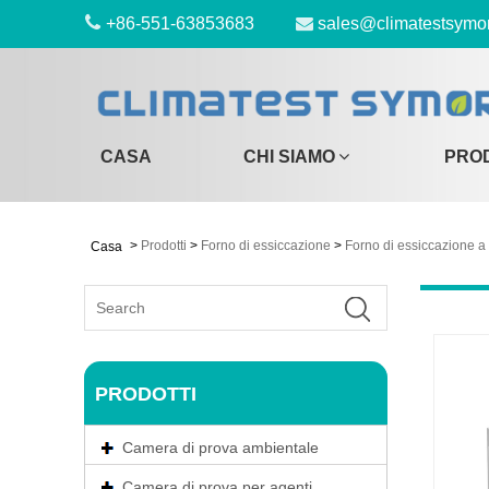
+86-551-63853683
sales@climatestsymo
CASA
CHI SIAMO
PRO
>
Prodotti
>
Forno di essiccazione
>
Forno di essiccazione 
Casa
PRODOTTI
Camera di prova ambientale
Camera di prova per agenti