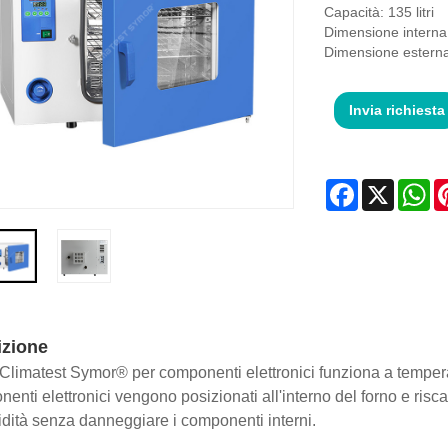
Capacità: 135 litri
Dimensione intern
Dimensione estern
Invia richiesta
Facebook
X
Wh
izione
o Climatest Symor® per componenti elettronici funziona a temper
nenti elettronici vengono posizionati all'interno del forno e risc
idità senza danneggiare i componenti interni.