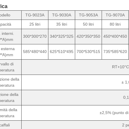
ica
dello
TG-9023A
TG-9030A
TG-9053A
TG-9070A
pacità
25 litri
35 litri
50 litri
80 litri
 interni.
300*300*270
340*325*325
420*350*350
450*400*450
P*A)mm
 esterna
585*480*440
625*510*495
700*530*515
735*585*620
P*A)mm
rvallo di
RT+10°C
eratura
zione della
± 1
eratura
zione della
0,
eratura
mità della
±2,5% (punto di
eratura
affali
2 p