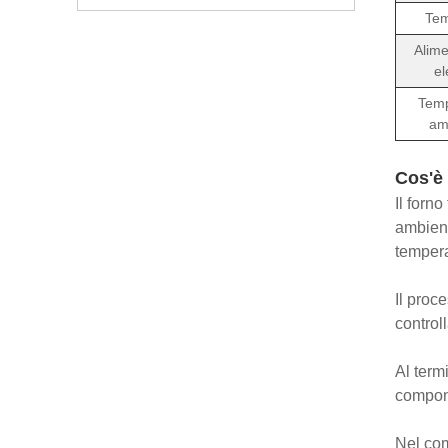
Tem
Alim
el
Temp
am
Cos'è 
Il forn
ambient
tempera
Il proc
control
Al term
compone
Nel com