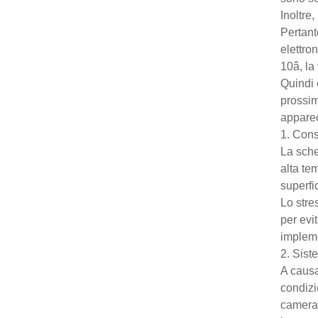
Inoltre
Pertant
elettro
10â, la
Quindi 
prossim
apparec
1. Cons
La sche
alta te
superfic
Lo stre
per evi
impleme
2. Sist
A causa
condizi
camera 