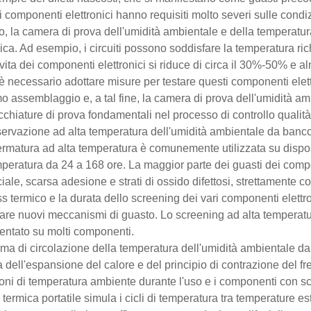
, i componenti elettronici hanno requisiti molto severi sulle cond
o, la camera di prova dell'umidità ambientale e della temperatur
nica. Ad esempio, i circuiti possono soddisfare la temperatura 
 vita dei componenti elettronici si riduce di circa il 30%-50% e 
è necessario adottare misure per testare questi componenti elettro
o assemblaggio e, a tal fine, la camera di prova dell'umidità a
chiature di prova fondamentali nel processo di controllo qualità 
ervazione ad alta temperatura dell'umidità ambientale da banco
rmatura ad alta temperatura è comunemente utilizzata su dispos
mperatura da 24 a 168 ore. La maggior parte dei guasti dei comp
iale, scarsa adesione e strati di ossido difettosi, strettamente co
ss termico e la durata dello screening dei vari componenti elet
tare nuovi meccanismi di guasto. Lo screening ad alta tempera
ntato su molti componenti.
ema di circolazione della temperatura dell'umidità ambientale d
 dell'espansione del calore e del principio di contrazione del fre
oni di temperatura ambiente durante l'uso e i componenti con sca
termica portatile simula i cicli di temperatura tra temperatur