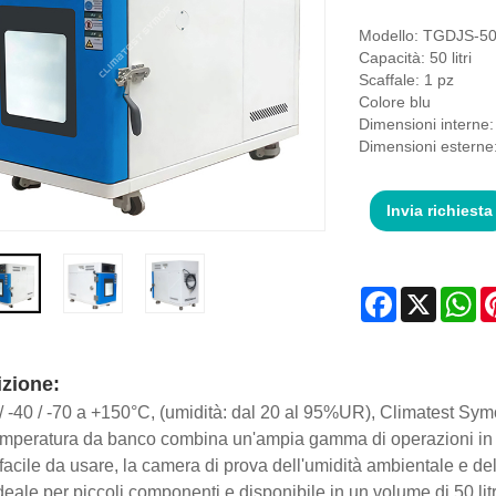
Modello: TGDJS-5
Capacità: 50 litri
Scaffale: 1 pz
Colore blu
Dimensioni intern
Dimensioni ester
Invia richiesta
Facebook
X
Wh
zione:
/ -40 / -70 a +150°C, (umidità: dal 20 al 95%UR), Climatest Sym
emperatura da banco combina un'ampia gamma di operazioni in u
facile da usare, la camera di prova dell'umidità ambientale e d
deale per piccoli componenti e disponibile in un volume di 50 litr