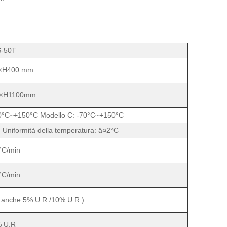
-50T
×H400 mm
0×H1100mm
40°C~+150°C Modello C: -70°C~+150°C
; Uniformità della temperatura: â¤2°C
°C/min
°C/min
i anche 5% U.R./10% U.R.)
% U.R