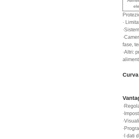
Alime
ele
Protezi
· Limit
·Sistem
·Camera
fase, t
·Altri:
aliment
Curva 
Vantag
·Regola
·Impost
·Visual
·Progr
·I dati