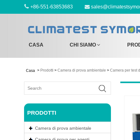
+86-551-63853683
sales@climatestsymo
CASA
CHI SIAMO
PRO
>
Prodotti
>
Camera di prova ambientale
>
Camera per test d
Casa
PRODOTTI
Camera di prova ambientale
Camera di prova per agenti