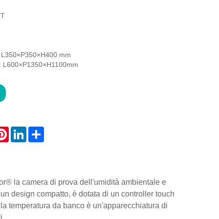
0T
e: L350×P350×H400 mm
ne: L600×P1350×H1100mm
atsApp
Pinterest
LinkedIn
Share
or® la camera di prova dell'umidità ambientale e
n design compatto, è dotata di un controller touch
ella temperatura da banco è un'apparecchiatura di
i.