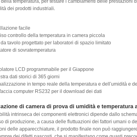
 della temperatura, per testare i cambiamenti delle prestazioni dei
lità dei prodotti industriali.
allazione facile
iso controllo della temperatura in camera piccola
 da tavolo progettato per laboratori di spazio limitato
tatore di sovratemperatura
latore LCD programmabile per il Giappone
stra dati storici di 365 giorni
ualizzazione in tempo reale della temperatura e dell'umidità e d
rfaccia computer RS232 per il download dei dati
azione di camera di prova di umidità e temperatura
abilità intrinseca dei componenti elettronici dipende dallo schema 
o di produzione, a causa delle fluttuazioni dei fattori umani o d
ni delle apparecchiature, il prodotto finale non può raggiungere l'af
mpre dei difetti nascosti, che si manifestano come guasti precoci