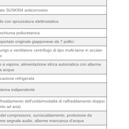
lato SUS#304 anticorrosivo
do con spruzzatura elettrostatica
/schiuma poliuretanica
ortato originale giapponese da 7 pollici
lungo e ventilatore centrifugo di tipo multi-lame in acciaio
ox
ne a vapore, alimentazione idrica automatica con allarme
a acqua
icazione refrigerata
istema indipendente
freddamento dell'unità/modalità di raffreddamento doppio
nto ad aria)
e del compressore, surriscaldamento, protezione da
larme segnale audio, allarme mancanza d'acqua