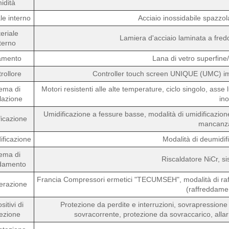
idità
le interno
Acciaio inossidabile spazzo
eriale
Lamiera d'acciaio laminata a fred
terno
amento
Lana di vetro superfine
rollore
Controller touch screen UNIQUE (UMC) imp
ema di
Motori resistenti alle alte temperature, ciclo singolo, asse 
olazione
in
Umidificazione a fessure basse, modalità di umidificazio
icazione
mancanz
ficazione
Modalità di deumidif
ema di
Riscaldatore NiCr, s
ldamento
Francia Compressori ermetici "TECUMSEH", modalità di raf
erazione
(raffreddame
sitivi di
Protezione da perdite e interruzioni, sovrapression
ezione
sovracorrente, protezione da sovraccarico, al