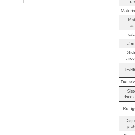
um
Materia
Mat
es
Isol
Cont
Sist
circ
Umidif
Deumidi
Sist
risca
Refrig
Dispo
prot