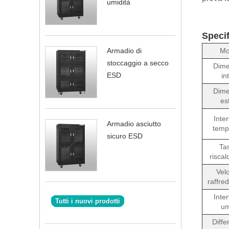
umidità
Specif
Mo
Armadio di
stoccaggio a secco
Dime
ESD
in
Dime
es
Inter
Armadio asciutto
temp
sicuro ESD
Tas
risca
Velo
raffre
Inter
Tutti i nuovi prodotti
um
Diffe