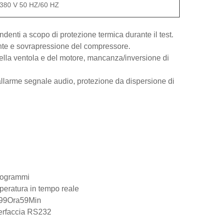
 380 V 50 HZ/60 HZ
denti a scopo di protezione termica durante il test.
ente e sovrapressione del compressore.
lla ventola e del motore, mancanza/inversione di
, allarme segnale audio, protezione da dispersione di
programmi
mperatura in tempo reale
 99Ora59Min
nterfaccia RS232