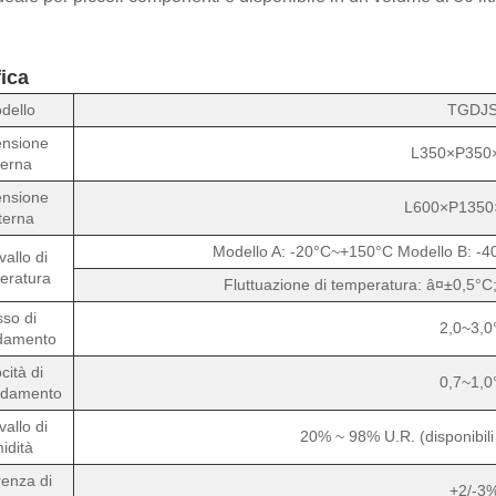
ica
dello
TGDJS
nsione
L350×P350
terna
nsione
L600×P135
terna
Modello A: -20°C~+150°C Modello B: -
vallo di
eratura
Fluttuazione di temperatura: â¤±0,5°C
so di
2,0~3,0
ldamento
cità di
0,7~1,0
ddamento
vallo di
20% ~ 98% U.R. (disponibil
idità
renza di
+2/-3