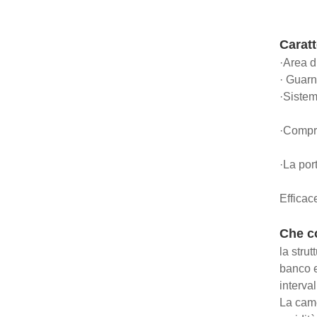
Caratt
·Area d
· Guarn
·Sistem
·Compre
·La por
Efficac
Che co
la stru
banco e
interval
La came