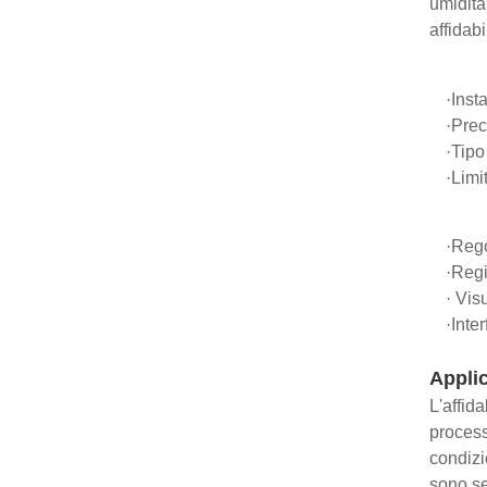
umidità
affidabi
·Inst
·Prec
·Tipo
·Limi
·Rego
·Regi
· Vis
·Inte
Applic
L'affid
process
condizio
sono se