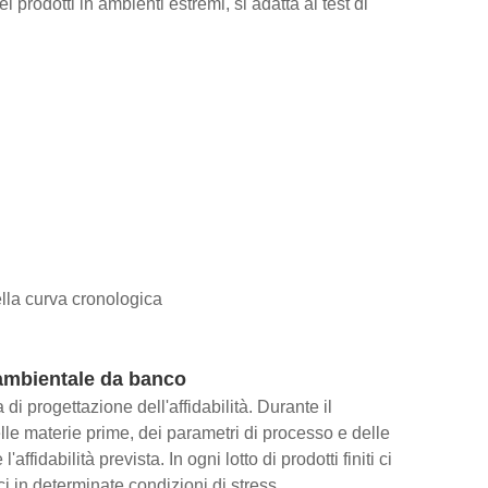
 prodotti in ambienti estremi, si adatta ai test di
ella curva cronologica
 ambientale da banco
di progettazione dell'affidabilità. Durante il
elle materie prime, dei parametri di processo e delle
fidabilità prevista. In ogni lotto di prodotti finiti ci
 in determinate condizioni di stress.