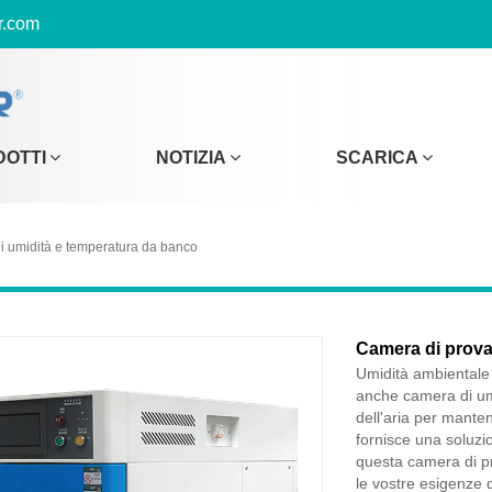
r.com
DOTTI
NOTIZIA
SCARICA
i umidità e temperatura da banco
Camera di prova
Umidità ambientale
anche camera di umi
dell'aria per mante
fornisce una soluzi
questa camera di pr
le vostre esigenze d