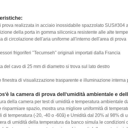
eristiche:
i prova realizzata in acciaio inossidabile spazzolato SUS#304 a
izione della porta in gomma siliconica resistente alle alte temp
a di circolazione dell'aria uniforme all'interno dell'area di prova
ssori frigoriferi "Tecumseh" originali importati dalla Francia
ta del cavo di 25 mm di diametro si trova sul lato destro
e finestra di visualizzazione trasparente e illuminazione interna
s'è la camera di prova dell'umidità ambientale e de
ttura della camera per test di umidità e temperatura ambientale 
 risparmiare spazio, mostra una migliore uniformità di temperatu
li di temperatura (-20, -40 o -60â) e Umidità dal 20% al 98% di umi
ra di umidità della temperatura da banco simula le condizioni di