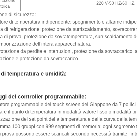
ntazione
220 V·50 HZ/60 HZ,
ttrica
one di sicurezza:
atore di temperatura indipendente: spegnimento e allarme indipen
a di refrigerazione: protezione da surriscaldamento, sovracorr
 di prova: protezione da sovratemperatura, surriscaldamento de
emporizzazione dell'intera apparecchiatura.
 protezione da perdite e interruzioni, protezione da sovraccarico
azione e protezione da sovraccarico.
di temperatura e umidità:
gi del controller programmabile:
tore programmabile del touch screen del Giappone da 7 pollici
are il punto di temperatura in modalità valore fisso o modalità 
izzazione del set point della temperatura e della curva della te
amma 100 gruppi con 999 segmenti di memoria; ogni segmento
 di prova possono essere scaricati secondo necessità tramite l'i